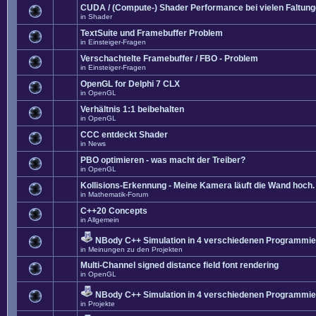
CUDA / (Compute-) Shader Performance bei vielen Faltun
in
Shader
TextSuite und Framebuffer Problem
in
Einsteiger-Fragen
Verschachtelte Framebuffer / FBO - Problem
in
Einsteiger-Fragen
OpenGL for Delphi 7 CLX
in
OpenGL
Verhältnis 1:1 beibehalten
in
OpenGL
CCC entdeckt Shader
in
News
PBO optimieren - was macht der Treiber?
in
OpenGL
Kollisions-Erkennung - Meine Kamera läuft die Wand hoch. 
in
Mathematik-Forum
C++20 Concepts
in
Allgemein
NBody C++ Simulation in 4 verschiedenen Programmier
in
Meinungen zu den Projekten
Multi-Channel signed distance field font rendering
in
OpenGL
NBody C++ Simulation in 4 verschiedenen Programmier
in
Projekte