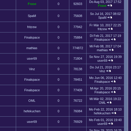
Do Aug 03, 2017 17:52
Frase
0
92603
Frase
So Jul 16, 2017 08:02
SpaM
0
75608
SpaM
Fr Mär 10, 2017 22:25
fritzew
0
77942
fritzew
Di Feb 21, 2017 17:19
Finalspace
0
75884
Finalspace
Mi Feb 08, 2017 17:04
mathias
0
774872
mathias
So Nov 27, 2016 19:39
user69
0
71804
user69
Do Jul 21, 2016 23:17
Vinz
0
78138
Vinz
Mo Jun 06, 2016 12:40
Finalspace
0
78451
Finalspace
Mi Apr 20, 2016 20:15
Finalspace
0
77409
Finalspace
Mi Mär 02, 2016 19:22
OML
0
76722
OML
Mo Feb 22, 2016 18:10
hefekuchen
0
76084
hefekuchen
Mo Feb 01, 2016 19:40
user69
0
76929
user69
So Nov 29, 2015 16:25