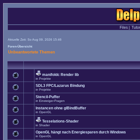
Files
|
Tutor
Aktuelle Zeit: So Aug 09, 2026 15:46
Foren-Übersicht
Unbeantwortete Themen
manifoldc Render lib
in
Projekte
SDL3 FPC/Lazarus Bindung
in
Projekte
Stencil-Puffer
in
Einsteiger-Fragen
Instancen ohne glBindBuffer
in
OpenGL
Tesselations-Shader
in
Shader
OpenGL hängt nach Energiesparen durch Windows
in
OpenGL