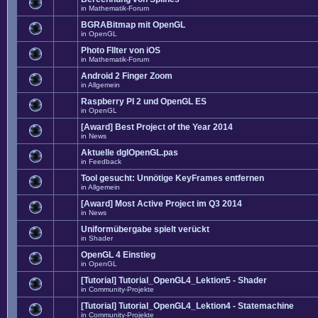
in
Mathematik-Forum
BGRABitmap mit OpenGL
in
OpenGL
Photo FIlter von iOS
in
Mathematik-Forum
Android 2 Finger Zoom
in
Allgemein
Raspberry PI 2 und OpenGL ES
in
OpenGL
[Award] Best Project of the Year 2014
in
News
Aktuelle dglOpenGL.pas
in
Feedback
Tool gesucht: Unnötige KeyFrames entfernen
in
Allgemein
[Award] Most Active Project im Q3 2014
in
News
Uniformübergabe spielt verückt
in
Shader
OpenGL 4 Einstieg
in
OpenGL
[Tutorial] Tutorial_OpenGL4_Lektion5 - Shader
in
Community-Projekte
[Tutorial] Tutorial_OpenGL4_Lektion4 - Statemachine
in
Community-Projekte