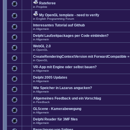
Rateferee
in
Projekte
My OpenGL template - need to verify
in
English Programming Forum
Interesantes Tutorial auf Github
in
Allgemein
Delphi Laufzeitpackages per Code einbinden?
in
Allgemein
WebGL 2.0
in
OpenGL
CreateRenderingContextVersion mit ForwardCompatible =
in
OpenGL
VR-App mit Engine oder selbst bauen?
in
Allgemein
Delphi 2005 Updates
in
Allgemein
Wie Speicher in Lazarus angucken?
in
Allgemein
Allgemeines Feedback und ein Vorschlag
in
Feedback
GLScene - Kamerabewegung
in
Allgemein
Delphi Reader für 3MF files
in
Allgemein
Berechnung von Splines