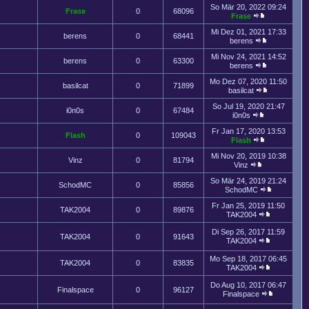
So Mär 20, 2022 09:24
Frase
0
68096
Frase
Mi Dez 01, 2021 17:33
berens
0
68441
berens
Mi Nov 24, 2021 14:52
berens
0
63300
berens
Mo Dez 07, 2020 11:50
basilcat
0
71899
basilcat
So Jul 19, 2020 21:47
i0n0s
0
67484
i0n0s
Fr Jan 17, 2020 13:53
Flash
0
109043
Flash
Mi Nov 20, 2019 10:38
Vinz
0
81794
Vinz
So Mär 24, 2019 21:24
SchodMC
0
85856
SchodMC
Fr Jan 25, 2019 11:50
TAK2004
0
89876
TAK2004
Di Sep 26, 2017 11:59
TAK2004
0
91643
TAK2004
Mo Sep 18, 2017 06:45
TAK2004
0
83835
TAK2004
Do Aug 10, 2017 06:47
Finalspace
0
96127
Finalspace