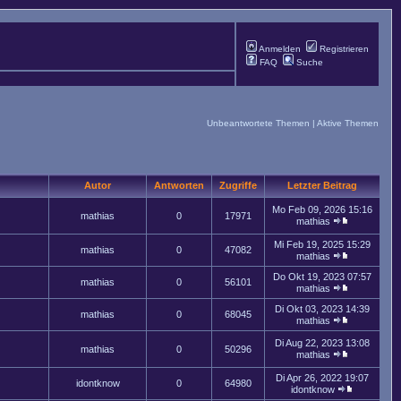
Anmelden
Registrieren
FAQ
Suche
Unbeantwortete Themen
|
Aktive Themen
Autor
Antworten
Zugriffe
Letzter Beitrag
Mo Feb 09, 2026 15:16
mathias
0
17971
mathias
Mi Feb 19, 2025 15:29
mathias
0
47082
mathias
Do Okt 19, 2023 07:57
mathias
0
56101
mathias
Di Okt 03, 2023 14:39
mathias
0
68045
mathias
Di Aug 22, 2023 13:08
mathias
0
50296
mathias
Di Apr 26, 2022 19:07
idontknow
0
64980
idontknow