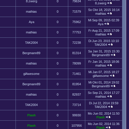
8.zwerg
0
79634
8.zwerg
So Okt 18, 2015 16:14
mathias
0
71579
mathias
Mi Sep 09, 2015 02:39
Aya
0
75962
Aya
Fr Aug 21, 2015 17:09
mathias
0
77753
mathias
Di Jun 23, 2015 10:10
TAK2004
0
72238
TAK2004
Sa Jan 31, 2015 15:30
Bergmann89
0
81314
Bergmann89
Fr Jan 16, 2015 18:06
mathias
0
78099
mathias
Mi Jan 07, 2015 18:27
glAwesome
0
71461
glAwesome
Mi Okt 01, 2014 19:02
Bergmann89
0
81954
Bergmann89
So Sep 21, 2014 17:27
mathias
0
82937
mathias
Di Jul 22, 2014 19:59
TAK2004
0
73714
TAK2004
Mo Jun 02, 2014 11:50
Flash
0
99930
Flash
Mo Jun 02, 2014 11:36
Flash
0
107956
Flash