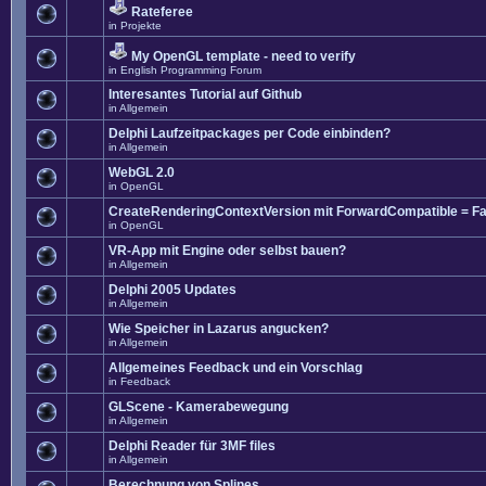
Rateferee
in
Projekte
My OpenGL template - need to verify
in
English Programming Forum
Interesantes Tutorial auf Github
in
Allgemein
Delphi Laufzeitpackages per Code einbinden?
in
Allgemein
WebGL 2.0
in
OpenGL
CreateRenderingContextVersion mit ForwardCompatible = Fa
in
OpenGL
VR-App mit Engine oder selbst bauen?
in
Allgemein
Delphi 2005 Updates
in
Allgemein
Wie Speicher in Lazarus angucken?
in
Allgemein
Allgemeines Feedback und ein Vorschlag
in
Feedback
GLScene - Kamerabewegung
in
Allgemein
Delphi Reader für 3MF files
in
Allgemein
Berechnung von Splines