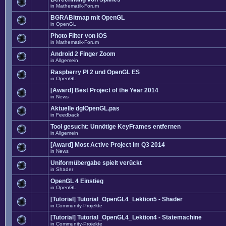
in
Mathematik-Forum
BGRABitmap mit OpenGL
in
OpenGL
Photo FIlter von iOS
in
Mathematik-Forum
Android 2 Finger Zoom
in
Allgemein
Raspberry PI 2 und OpenGL ES
in
OpenGL
[Award] Best Project of the Year 2014
in
News
Aktuelle dglOpenGL.pas
in
Feedback
Tool gesucht: Unnötige KeyFrames entfernen
in
Allgemein
[Award] Most Active Project im Q3 2014
in
News
Uniformübergabe spielt verückt
in
Shader
OpenGL 4 Einstieg
in
OpenGL
[Tutorial] Tutorial_OpenGL4_Lektion5 - Shader
in
Community-Projekte
[Tutorial] Tutorial_OpenGL4_Lektion4 - Statemachine
in
Community-Projekte