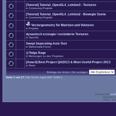
[Tutorial] Tutorial_OpenGL4_Lektion3 - Texturen
in
Community-Projekte
[Tutorial] Tutorial_OpenGL4_Lektion2 - Bewegte Szene
in
Community-Projekte
Vectorgeometry für Matrizen und Vektoren
in
Projekte
dynamisch erzeugte / veränderte Texturen
in
OpenGL
Swept Seperating-Axis-Test
in
Mathematik-Forum
@Twigs Rage
in
Meinungen zu den Projekten
[Award] Best Project Q4/2013 & Most Useful Project 2013
in
News
Beiträge der letzten Zeit anzeigen:
Seite
1
von
17
[ Die Suche ergab 840 Treffer ]
Powered by
php
Deutsche 
[ Time : 0.