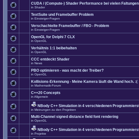
CUDA / (Compute-) Shader Performance bei vielen Faltungen
in
Shader
TextSuite und Framebuffer Problem
in
Einsteiger-Fragen
Verschachtelte Framebuffer / FBO - Problem
in
Einsteiger-Fragen
OpenGL for Delphi 7 CLX
in
OpenGL
Verhältnis 1:1 beibehalten
in
OpenGL
CCC entdeckt Shader
in
News
PBO optimieren - was macht der Treiber?
in
OpenGL
Kollisions-Erkennung - Meine Kamera läuft die Wand hoch. :(
in
Mathematik-Forum
C++20 Concepts
in
Allgemein
NBody C++ Simulation in 4 verschiedenen Programmierst
in
Meinungen zu den Projekten
Multi-Channel signed distance field font rendering
in
OpenGL
NBody C++ Simulation in 4 verschiedenen Programmierst
in
Projekte