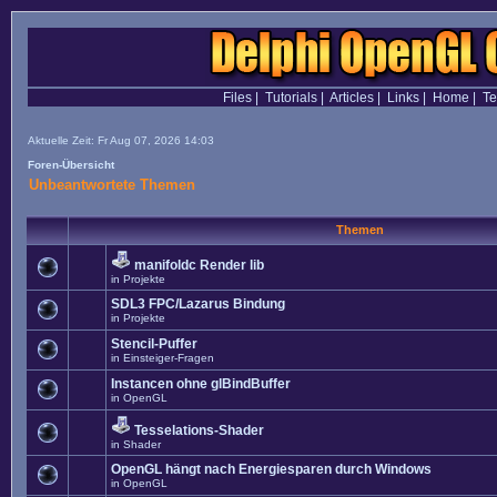
Files
|
Tutorials
|
Articles
|
Links
|
Home
|
T
Aktuelle Zeit: Fr Aug 07, 2026 14:03
Foren-Übersicht
Unbeantwortete Themen
Themen
manifoldc Render lib
in
Projekte
SDL3 FPC/Lazarus Bindung
in
Projekte
Stencil-Puffer
in
Einsteiger-Fragen
Instancen ohne glBindBuffer
in
OpenGL
Tesselations-Shader
in
Shader
OpenGL hängt nach Energiesparen durch Windows
in
OpenGL