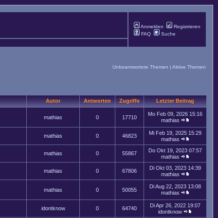
Anmelden
Registrieren
FAQ
Suche
Unbeantwortete Themen
|
Aktive Themen
Autor
Antworten
Zugriffe
Letzter Beitrag
Mo Feb 09, 2026 15:16
mathias
0
17710
mathias
Mi Feb 19, 2025 15:29
mathias
0
46823
mathias
Do Okt 19, 2023 07:57
mathias
0
55867
mathias
Di Okt 03, 2023 14:39
mathias
0
67806
mathias
Di Aug 22, 2023 13:08
mathias
0
50055
mathias
Di Apr 26, 2022 19:07
idontknow
0
64740
idontknow