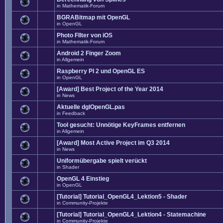
in
Mathematik-Forum
BGRABitmap mit OpenGL
in
OpenGL
Photo FIlter von iOS
in
Mathematik-Forum
Android 2 Finger Zoom
in
Allgemein
Raspberry PI 2 und OpenGL ES
in
OpenGL
[Award] Best Project of the Year 2014
in
News
Aktuelle dglOpenGL.pas
in
Feedback
Tool gesucht: Unnötige KeyFrames entfernen
in
Allgemein
[Award] Most Active Project im Q3 2014
in
News
Uniformübergabe spielt verückt
in
Shader
OpenGL 4 Einstieg
in
OpenGL
[Tutorial] Tutorial_OpenGL4_Lektion5 - Shader
in
Community-Projekte
[Tutorial] Tutorial_OpenGL4_Lektion4 - Statemachine
in
Community-Projekte