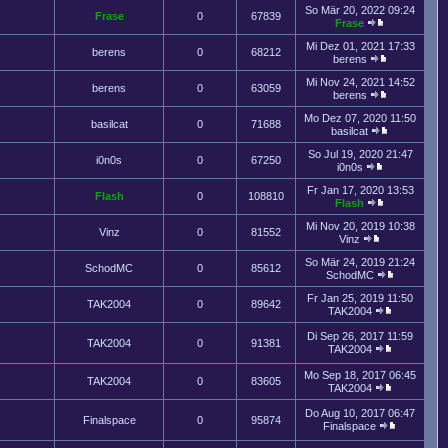
So Mär 20, 2022 09:24
Frase
0
67839
Frase
Mi Dez 01, 2021 17:33
berens
0
68212
berens
Mi Nov 24, 2021 14:52
berens
0
63059
berens
Mo Dez 07, 2020 11:50
basilcat
0
71688
basilcat
So Jul 19, 2020 21:47
i0n0s
0
67250
i0n0s
Fr Jan 17, 2020 13:53
Flash
0
108810
Flash
Mi Nov 20, 2019 10:38
Vinz
0
81552
Vinz
So Mär 24, 2019 21:24
SchodMC
0
85612
SchodMC
Fr Jan 25, 2019 11:50
TAK2004
0
89642
TAK2004
Di Sep 26, 2017 11:59
TAK2004
0
91381
TAK2004
Mo Sep 18, 2017 06:45
TAK2004
0
83605
TAK2004
Do Aug 10, 2017 06:47
Finalspace
0
95874
Finalspace