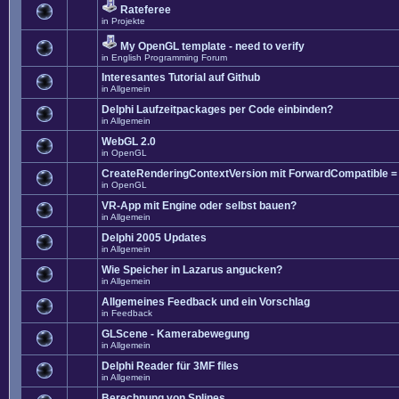
Rateferee
in
Projekte
My OpenGL template - need to verify
in
English Programming Forum
Interesantes Tutorial auf Github
in
Allgemein
Delphi Laufzeitpackages per Code einbinden?
in
Allgemein
WebGL 2.0
in
OpenGL
CreateRenderingContextVersion mit ForwardCompatible =
in
OpenGL
VR-App mit Engine oder selbst bauen?
in
Allgemein
Delphi 2005 Updates
in
Allgemein
Wie Speicher in Lazarus angucken?
in
Allgemein
Allgemeines Feedback und ein Vorschlag
in
Feedback
GLScene - Kamerabewegung
in
Allgemein
Delphi Reader für 3MF files
in
Allgemein
Berechnung von Splines