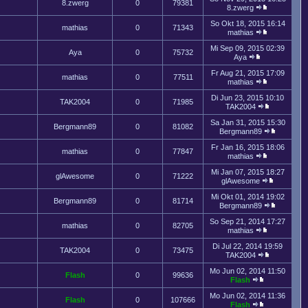
8.zwerg
0
79381
8.zwerg
So Okt 18, 2015 16:14
mathias
0
71343
mathias
Mi Sep 09, 2015 02:39
Aya
0
75732
Aya
Fr Aug 21, 2015 17:09
mathias
0
77511
mathias
Di Jun 23, 2015 10:10
TAK2004
0
71985
TAK2004
Sa Jan 31, 2015 15:30
Bergmann89
0
81082
Bergmann89
Fr Jan 16, 2015 18:06
mathias
0
77847
mathias
Mi Jan 07, 2015 18:27
glAwesome
0
71222
glAwesome
Mi Okt 01, 2014 19:02
Bergmann89
0
81714
Bergmann89
So Sep 21, 2014 17:27
mathias
0
82705
mathias
Di Jul 22, 2014 19:59
TAK2004
0
73475
TAK2004
Mo Jun 02, 2014 11:50
Flash
0
99636
Flash
Mo Jun 02, 2014 11:36
Flash
0
107666
Flash