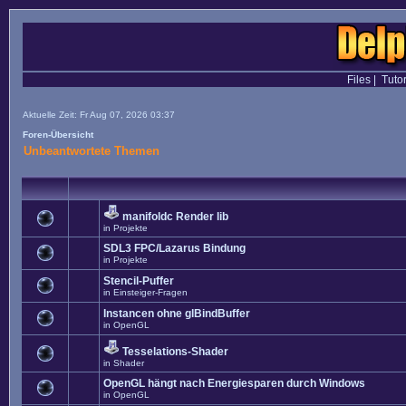
Files
|
Tutor
Aktuelle Zeit: Fr Aug 07, 2026 03:37
Foren-Übersicht
Unbeantwortete Themen
manifoldc Render lib
in
Projekte
SDL3 FPC/Lazarus Bindung
in
Projekte
Stencil-Puffer
in
Einsteiger-Fragen
Instancen ohne glBindBuffer
in
OpenGL
Tesselations-Shader
in
Shader
OpenGL hängt nach Energiesparen durch Windows
in
OpenGL