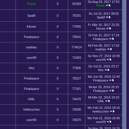
Do Aug 03, 2017 17:52
Frase
0
92359
Frase
So Jul 16, 2017 08:02
SpaM
0
75331
SpaM
Fr Mär 10, 2017 22:25
fritzew
0
77695
fritzew
Di Feb 21, 2017 17:19
Finalspace
0
75641
Finalspace
Mi Feb 08, 2017 17:04
mathias
0
774614
mathias
So Nov 27, 2016 19:39
user69
0
71583
user69
Do Jul 21, 2016 23:17
Vinz
0
77905
Vinz
Mo Jun 06, 2016 12:40
Finalspace
0
78227
Finalspace
Mi Apr 20, 2016 20:15
Finalspace
0
77161
Finalspace
Mi Mär 02, 2016 19:22
OML
0
76470
OML
Mo Feb 22, 2016 18:10
hefekuchen
0
75838
hefekuchen
Mo Feb 01, 2016 19:40
user69
0
76670
user69
So Nov 29, 2015 16:25