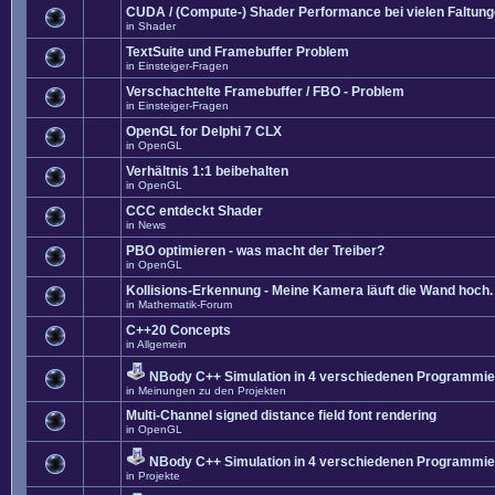
CUDA / (Compute-) Shader Performance bei vielen Faltun
in
Shader
TextSuite und Framebuffer Problem
in
Einsteiger-Fragen
Verschachtelte Framebuffer / FBO - Problem
in
Einsteiger-Fragen
OpenGL for Delphi 7 CLX
in
OpenGL
Verhältnis 1:1 beibehalten
in
OpenGL
CCC entdeckt Shader
in
News
PBO optimieren - was macht der Treiber?
in
OpenGL
Kollisions-Erkennung - Meine Kamera läuft die Wand hoch. 
in
Mathematik-Forum
C++20 Concepts
in
Allgemein
NBody C++ Simulation in 4 verschiedenen Programmier
in
Meinungen zu den Projekten
Multi-Channel signed distance field font rendering
in
OpenGL
NBody C++ Simulation in 4 verschiedenen Programmier
in
Projekte