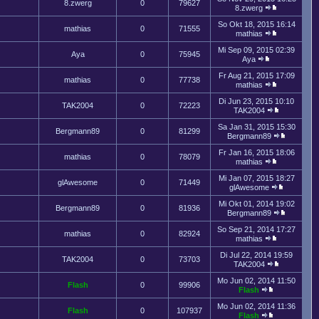
8.zwerg
0
79627
8.zwerg
So Okt 18, 2015 16:14
mathias
0
71555
mathias
Mi Sep 09, 2015 02:39
Aya
0
75945
Aya
Fr Aug 21, 2015 17:09
mathias
0
77738
mathias
Di Jun 23, 2015 10:10
TAK2004
0
72223
TAK2004
Sa Jan 31, 2015 15:30
Bergmann89
0
81299
Bergmann89
Fr Jan 16, 2015 18:06
mathias
0
78079
mathias
Mi Jan 07, 2015 18:27
glAwesome
0
71449
glAwesome
Mi Okt 01, 2014 19:02
Bergmann89
0
81936
Bergmann89
So Sep 21, 2014 17:27
mathias
0
82924
mathias
Di Jul 22, 2014 19:59
TAK2004
0
73703
TAK2004
Mo Jun 02, 2014 11:50
Flash
0
99906
Flash
Mo Jun 02, 2014 11:36
Flash
0
107937
Flash