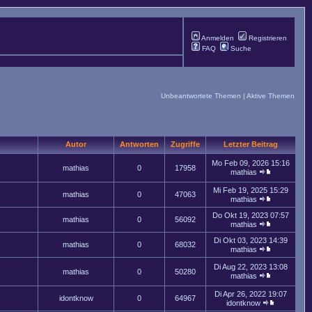
Anmelden
Registrieren
FAQ
Suche
Unbeantwortete Themen
|
Aktive Themen
Autor
Antworten
Zugriffe
Letzter Beitrag
Mo Feb 09, 2026 15:16
mathias
0
17958
mathias
Mi Feb 19, 2025 15:29
mathias
0
47063
mathias
Do Okt 19, 2023 07:57
mathias
0
56092
mathias
Di Okt 03, 2023 14:39
mathias
0
68032
mathias
Di Aug 22, 2023 13:08
mathias
0
50280
mathias
Di Apr 26, 2022 19:07
idontknow
0
64967
idontknow