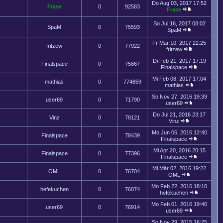
Do Aug 03, 2017 17:52
Frase
0
92583
Frase
So Jul 16, 2017 08:02
SpaM
0
75593
SpaM
Fr Mär 10, 2017 22:25
fritzew
0
77922
fritzew
Di Feb 21, 2017 17:19
Finalspace
0
75867
Finalspace
Mi Feb 08, 2017 17:04
mathias
0
774859
mathias
So Nov 27, 2016 19:39
user69
0
71790
user69
Do Jul 21, 2016 23:17
Vinz
0
78121
Vinz
Mo Jun 06, 2016 12:40
Finalspace
0
78439
Finalspace
Mi Apr 20, 2016 20:15
Finalspace
0
77396
Finalspace
Mi Mär 02, 2016 19:22
OML
0
76704
OML
Mo Feb 22, 2016 18:10
hefekuchen
0
76074
hefekuchen
Mo Feb 01, 2016 19:40
user69
0
76914
user69
So Nov 29, 2015 16:25