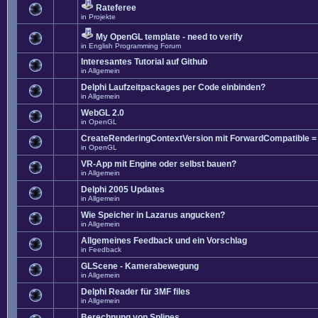
Rateferee
in
Projekte
My OpenGL template - need to verify
in
English Programming Forum
Interesantes Tutorial auf Github
in
Allgemein
Delphi Laufzeitpackages per Code einbinden?
in
Allgemein
WebGL 2.0
in
OpenGL
CreateRenderingContextVersion mit ForwardCompatible =
in
OpenGL
VR-App mit Engine oder selbst bauen?
in
Allgemein
Delphi 2005 Updates
in
Allgemein
Wie Speicher in Lazarus angucken?
in
Allgemein
Allgemeines Feedback und ein Vorschlag
in
Feedback
GLScene - Kamerabewegung
in
Allgemein
Delphi Reader für 3MF files
in
Allgemein
Berechnung von Splines