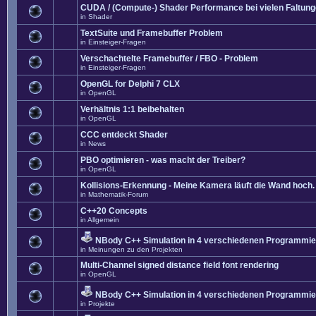
CUDA / (Compute-) Shader Performance bei vielen Faltun
in
Shader
TextSuite und Framebuffer Problem
in
Einsteiger-Fragen
Verschachtelte Framebuffer / FBO - Problem
in
Einsteiger-Fragen
OpenGL for Delphi 7 CLX
in
OpenGL
Verhältnis 1:1 beibehalten
in
OpenGL
CCC entdeckt Shader
in
News
PBO optimieren - was macht der Treiber?
in
OpenGL
Kollisions-Erkennung - Meine Kamera läuft die Wand hoch. 
in
Mathematik-Forum
C++20 Concepts
in
Allgemein
NBody C++ Simulation in 4 verschiedenen Programmier
in
Meinungen zu den Projekten
Multi-Channel signed distance field font rendering
in
OpenGL
NBody C++ Simulation in 4 verschiedenen Programmier
in
Projekte