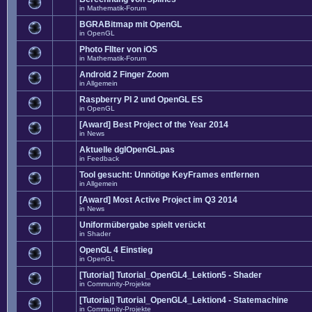
in
Mathematik-Forum
BGRABitmap mit OpenGL
in
OpenGL
Photo FIlter von iOS
in
Mathematik-Forum
Android 2 Finger Zoom
in
Allgemein
Raspberry PI 2 und OpenGL ES
in
OpenGL
[Award] Best Project of the Year 2014
in
News
Aktuelle dglOpenGL.pas
in
Feedback
Tool gesucht: Unnötige KeyFrames entfernen
in
Allgemein
[Award] Most Active Project im Q3 2014
in
News
Uniformübergabe spielt verückt
in
Shader
OpenGL 4 Einstieg
in
OpenGL
[Tutorial] Tutorial_OpenGL4_Lektion5 - Shader
in
Community-Projekte
[Tutorial] Tutorial_OpenGL4_Lektion4 - Statemachine
in
Community-Projekte