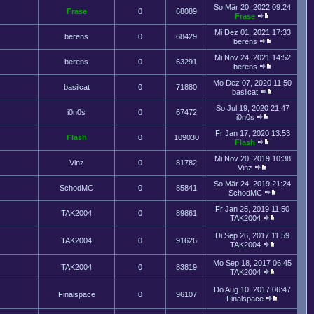
So Mär 20, 2022 09:24
Frase
0
68089
Frase
Mi Dez 01, 2021 17:33
berens
0
68429
berens
Mi Nov 24, 2021 14:52
berens
0
63291
berens
Mo Dez 07, 2020 11:50
basilcat
0
71880
basilcat
So Jul 19, 2020 21:47
i0n0s
0
67472
i0n0s
Fr Jan 17, 2020 13:53
Flash
0
109030
Flash
Mi Nov 20, 2019 10:38
Vinz
0
81782
Vinz
So Mär 24, 2019 21:24
SchodMC
0
85841
SchodMC
Fr Jan 25, 2019 11:50
TAK2004
0
89861
TAK2004
Di Sep 26, 2017 11:59
TAK2004
0
91626
TAK2004
Mo Sep 18, 2017 06:45
TAK2004
0
83819
TAK2004
Do Aug 10, 2017 06:47
Finalspace
0
96107
Finalspace