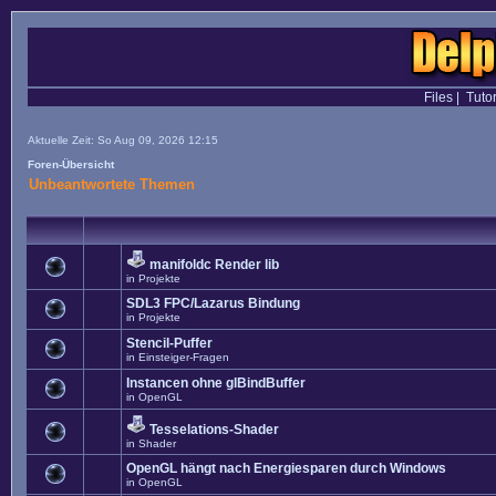
Files
|
Tutor
Aktuelle Zeit: So Aug 09, 2026 12:15
Foren-Übersicht
Unbeantwortete Themen
manifoldc Render lib
in
Projekte
SDL3 FPC/Lazarus Bindung
in
Projekte
Stencil-Puffer
in
Einsteiger-Fragen
Instancen ohne glBindBuffer
in
OpenGL
Tesselations-Shader
in
Shader
OpenGL hängt nach Energiesparen durch Windows
in
OpenGL