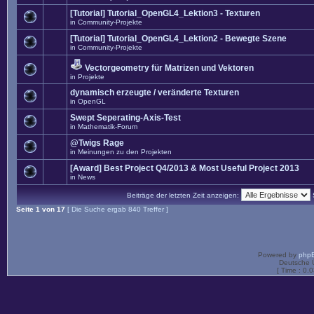
[Tutorial] Tutorial_OpenGL4_Lektion3 - Texturen
in
Community-Projekte
[Tutorial] Tutorial_OpenGL4_Lektion2 - Bewegte Szene
in
Community-Projekte
Vectorgeometry für Matrizen und Vektoren
in
Projekte
dynamisch erzeugte / veränderte Texturen
in
OpenGL
Swept Seperating-Axis-Test
in
Mathematik-Forum
@Twigs Rage
in
Meinungen zu den Projekten
[Award] Best Project Q4/2013 & Most Useful Project 2013
in
News
Beiträge der letzten Zeit anzeigen:
Seite
1
von
17
[ Die Suche ergab 840 Treffer ]
Powered by
php
Deutsche 
[ Time : 0.