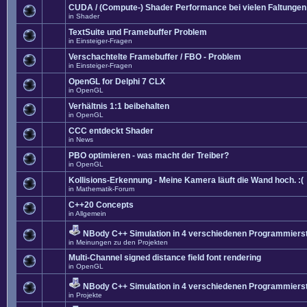
CUDA / (Compute-) Shader Performance bei vielen Faltungen
in
Shader
TextSuite und Framebuffer Problem
in
Einsteiger-Fragen
Verschachtelte Framebuffer / FBO - Problem
in
Einsteiger-Fragen
OpenGL for Delphi 7 CLX
in
OpenGL
Verhältnis 1:1 beibehalten
in
OpenGL
CCC entdeckt Shader
in
News
PBO optimieren - was macht der Treiber?
in
OpenGL
Kollisions-Erkennung - Meine Kamera läuft die Wand hoch. :(
in
Mathematik-Forum
C++20 Concepts
in
Allgemein
NBody C++ Simulation in 4 verschiedenen Programmierst
in
Meinungen zu den Projekten
Multi-Channel signed distance field font rendering
in
OpenGL
NBody C++ Simulation in 4 verschiedenen Programmierst
in
Projekte