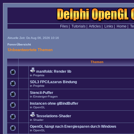
Files
|
Tutorials
|
Articles
|
Links
|
Home
|
T
Aktuelle Zeit: Do Aug 06, 2026 10:16
Foren-Übersicht
Unbeantwortete Themen
Themen
manifoldc Render lib
in
Projekte
SDL3 FPC/Lazarus Bindung
in
Projekte
Stencil-Puffer
in
Einsteiger-Fragen
Instancen ohne glBindBuffer
in
OpenGL
Tesselations-Shader
in
Shader
OpenGL hängt nach Energiesparen durch Windows
in
OpenGL