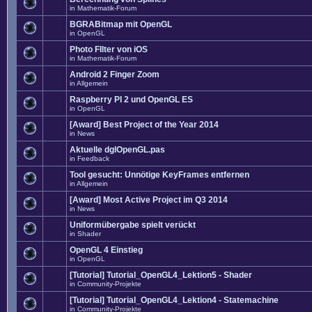
in
Mathematik-Forum
BGRABitmap mit OpenGL
in
OpenGL
Photo FIlter von iOS
in
Mathematik-Forum
Android 2 Finger Zoom
in
Allgemein
Raspberry PI 2 und OpenGL ES
in
OpenGL
[Award] Best Project of the Year 2014
in
News
Aktuelle dglOpenGL.pas
in
Feedback
Tool gesucht: Unnötige KeyFrames entfernen
in
Allgemein
[Award] Most Active Project im Q3 2014
in
News
Uniformübergabe spielt verückt
in
Shader
OpenGL 4 Einstieg
in
OpenGL
[Tutorial] Tutorial_OpenGL4_Lektion5 - Shader
in
Community-Projekte
[Tutorial] Tutorial_OpenGL4_Lektion4 - Statemachine
in
Community-Projekte