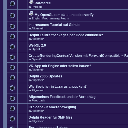
Rateferee
in
Projekte
My OpenGL template - need to verify
in
English Programming Forum
Interesantes Tutorial auf Github
in
Allgemein
Delphi Laufzeitpackages per Code einbinden?
in
Allgemein
WebGL 2.0
in
OpenGL
CreateRenderingContextVersion mit ForwardCompatible = Fa
in
OpenGL
VR-App mit Engine oder selbst bauen?
in
Allgemein
Delphi 2005 Updates
in
Allgemein
Wie Speicher in Lazarus angucken?
in
Allgemein
Allgemeines Feedback und ein Vorschlag
in
Feedback
GLScene - Kamerabewegung
in
Allgemein
Delphi Reader für 3MF files
in
Allgemein
Berechnung von Splines