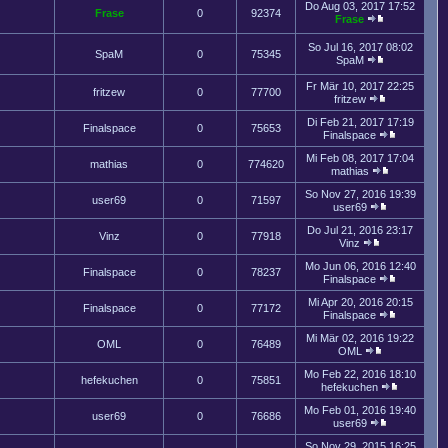
Do Aug 03, 2017 17:52
Frase
0
92374
Frase
So Jul 16, 2017 08:02
SpaM
0
75345
SpaM
Fr Mär 10, 2017 22:25
fritzew
0
77700
fritzew
Di Feb 21, 2017 17:19
Finalspace
0
75653
Finalspace
Mi Feb 08, 2017 17:04
mathias
0
774620
mathias
So Nov 27, 2016 19:39
user69
0
71597
user69
Do Jul 21, 2016 23:17
Vinz
0
77918
Vinz
Mo Jun 06, 2016 12:40
Finalspace
0
78237
Finalspace
Mi Apr 20, 2016 20:15
Finalspace
0
77172
Finalspace
Mi Mär 02, 2016 19:22
OML
0
76489
OML
Mo Feb 22, 2016 18:10
hefekuchen
0
75851
hefekuchen
Mo Feb 01, 2016 19:40
user69
0
76686
user69
So Nov 29, 2015 16:25