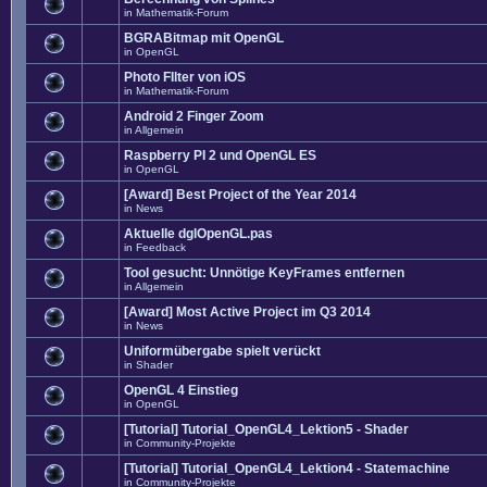
in
Mathematik-Forum
BGRABitmap mit OpenGL
in
OpenGL
Photo FIlter von iOS
in
Mathematik-Forum
Android 2 Finger Zoom
in
Allgemein
Raspberry PI 2 und OpenGL ES
in
OpenGL
[Award] Best Project of the Year 2014
in
News
Aktuelle dglOpenGL.pas
in
Feedback
Tool gesucht: Unnötige KeyFrames entfernen
in
Allgemein
[Award] Most Active Project im Q3 2014
in
News
Uniformübergabe spielt verückt
in
Shader
OpenGL 4 Einstieg
in
OpenGL
[Tutorial] Tutorial_OpenGL4_Lektion5 - Shader
in
Community-Projekte
[Tutorial] Tutorial_OpenGL4_Lektion4 - Statemachine
in
Community-Projekte