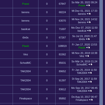
So Mär 20, 2022 09:24
Frase
0
67847
Frase
Mi Dez 01, 2021 17:33
berens
0
68224
berens
Mi Nov 24, 2021 14:52
berens
0
63070
berens
Mo Dez 07, 2020 11:50
basilcat
0
71697
basilcat
So Jul 19, 2020 21:47
i0n0s
0
67267
i0n0s
Fr Jan 17, 2020 13:53
Flash
0
108819
Flash
Mi Nov 20, 2019 10:38
Vinz
0
81562
Vinz
So Mär 24, 2019 21:24
SchodMC
0
85631
SchodMC
Fr Jan 25, 2019 11:50
TAK2004
0
89652
TAK2004
Di Sep 26, 2017 11:59
TAK2004
0
91397
TAK2004
Mo Sep 18, 2017 06:45
TAK2004
0
83612
TAK2004
Do Aug 10, 2017 06:47
Finalspace
0
95892
Finalspace