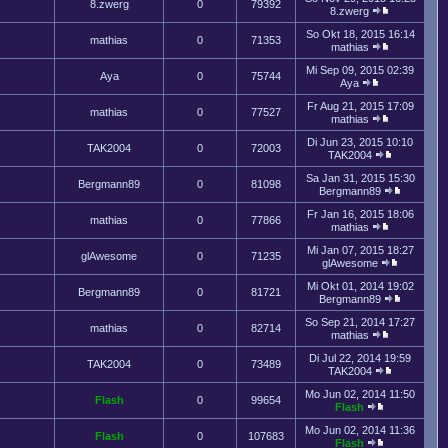
8.zwerg
0
79392
8.zwerg
So Okt 18, 2015 16:14
mathias
0
71353
mathias
Mi Sep 09, 2015 02:39
Aya
0
75744
Aya
Fr Aug 21, 2015 17:09
mathias
0
77527
mathias
Di Jun 23, 2015 10:10
TAK2004
0
72003
TAK2004
Sa Jan 31, 2015 15:30
Bergmann89
0
81098
Bergmann89
Fr Jan 16, 2015 18:06
mathias
0
77866
mathias
Mi Jan 07, 2015 18:27
glAwesome
0
71235
glAwesome
Mi Okt 01, 2014 19:02
Bergmann89
0
81721
Bergmann89
So Sep 21, 2014 17:27
mathias
0
82714
mathias
Di Jul 22, 2014 19:59
TAK2004
0
73489
TAK2004
Mo Jun 02, 2014 11:50
Flash
0
99654
Flash
Mo Jun 02, 2014 11:36
Flash
0
107683
Flash