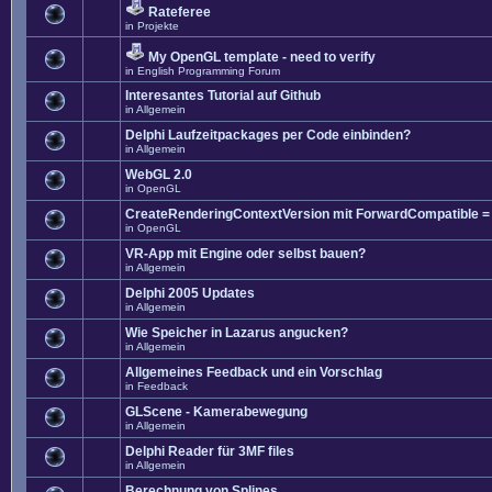
Rateferee
in
Projekte
My OpenGL template - need to verify
in
English Programming Forum
Interesantes Tutorial auf Github
in
Allgemein
Delphi Laufzeitpackages per Code einbinden?
in
Allgemein
WebGL 2.0
in
OpenGL
CreateRenderingContextVersion mit ForwardCompatible =
in
OpenGL
VR-App mit Engine oder selbst bauen?
in
Allgemein
Delphi 2005 Updates
in
Allgemein
Wie Speicher in Lazarus angucken?
in
Allgemein
Allgemeines Feedback und ein Vorschlag
in
Feedback
GLScene - Kamerabewegung
in
Allgemein
Delphi Reader für 3MF files
in
Allgemein
Berechnung von Splines