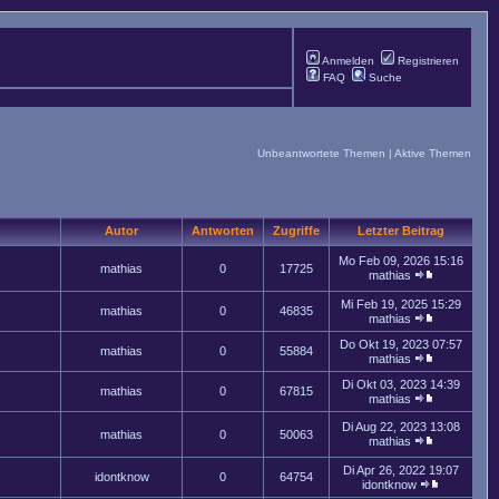
Anmelden
Registrieren
FAQ
Suche
Unbeantwortete Themen
|
Aktive Themen
Autor
Antworten
Zugriffe
Letzter Beitrag
Mo Feb 09, 2026 15:16
mathias
0
17725
mathias
Mi Feb 19, 2025 15:29
mathias
0
46835
mathias
Do Okt 19, 2023 07:57
mathias
0
55884
mathias
Di Okt 03, 2023 14:39
mathias
0
67815
mathias
Di Aug 22, 2023 13:08
mathias
0
50063
mathias
Di Apr 26, 2022 19:07
idontknow
0
64754
idontknow