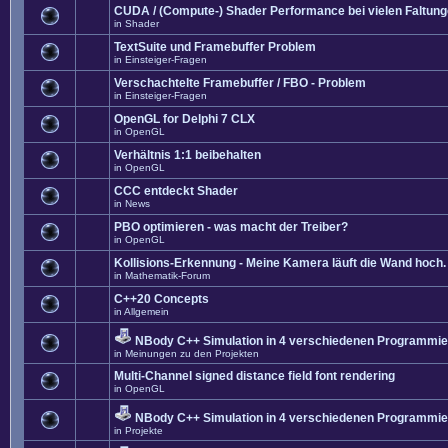
CUDA / (Compute-) Shader Performance bei vielen Faltun
in
Shader
TextSuite und Framebuffer Problem
in
Einsteiger-Fragen
Verschachtelte Framebuffer / FBO - Problem
in
Einsteiger-Fragen
OpenGL for Delphi 7 CLX
in
OpenGL
Verhältnis 1:1 beibehalten
in
OpenGL
CCC entdeckt Shader
in
News
PBO optimieren - was macht der Treiber?
in
OpenGL
Kollisions-Erkennung - Meine Kamera läuft die Wand hoch. 
in
Mathematik-Forum
C++20 Concepts
in
Allgemein
NBody C++ Simulation in 4 verschiedenen Programmier
in
Meinungen zu den Projekten
Multi-Channel signed distance field font rendering
in
OpenGL
NBody C++ Simulation in 4 verschiedenen Programmier
in
Projekte