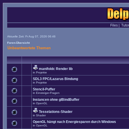
Files
|
Tutor
Aktuelle Zeit: Fr Aug 07, 2026 06:46
Foren-Übersicht
Unbeantwortete Themen
manifoldc Render lib
in
Projekte
SDL3 FPC/Lazarus Bindung
in
Projekte
Stencil-Puffer
in
Einsteiger-Fragen
Instancen ohne glBindBuffer
in
OpenGL
Tesselations-Shader
in
Shader
OpenGL hängt nach Energiesparen durch Windows
in
OpenGL