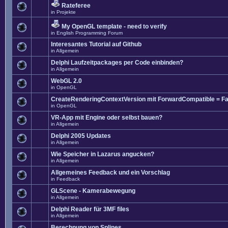
Rateferee
in
Projekte
My OpenGL template - need to verify
in
English Programming Forum
Interesantes Tutorial auf Github
in
Allgemein
Delphi Laufzeitpackages per Code einbinden?
in
Allgemein
WebGL 2.0
in
OpenGL
CreateRenderingContextVersion mit ForwardCompatible = Fa
in
OpenGL
VR-App mit Engine oder selbst bauen?
in
Allgemein
Delphi 2005 Updates
in
Allgemein
Wie Speicher in Lazarus angucken?
in
Allgemein
Allgemeines Feedback und ein Vorschlag
in
Feedback
GLScene - Kamerabewegung
in
Allgemein
Delphi Reader für 3MF files
in
Allgemein
Berechnung von Splines