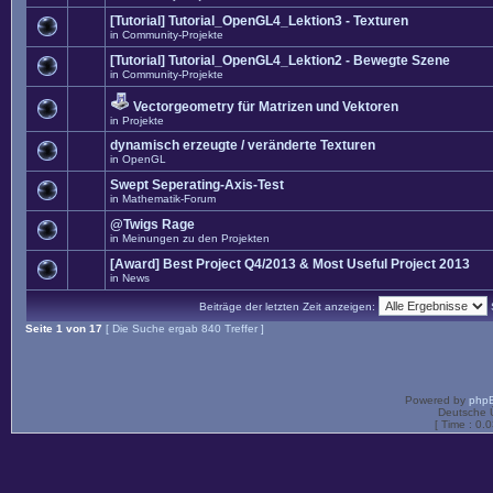
[Tutorial] Tutorial_OpenGL4_Lektion3 - Texturen
in
Community-Projekte
[Tutorial] Tutorial_OpenGL4_Lektion2 - Bewegte Szene
in
Community-Projekte
Vectorgeometry für Matrizen und Vektoren
in
Projekte
dynamisch erzeugte / veränderte Texturen
in
OpenGL
Swept Seperating-Axis-Test
in
Mathematik-Forum
@Twigs Rage
in
Meinungen zu den Projekten
[Award] Best Project Q4/2013 & Most Useful Project 2013
in
News
Beiträge der letzten Zeit anzeigen:
Seite
1
von
17
[ Die Suche ergab 840 Treffer ]
Powered by
php
Deutsche 
[ Time : 0.