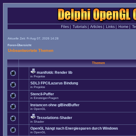
Files
|
Tutorials
|
Articles
|
Links
|
Home
|
T
Aktuelle Zeit: Fr Aug 07, 2026 14:28
Foren-Übersicht
Unbeantwortete Themen
Themen
manifoldc Render lib
in
Projekte
SDL3 FPC/Lazarus Bindung
in
Projekte
Stencil-Puffer
in
Einsteiger-Fragen
Instancen ohne glBindBuffer
in
OpenGL
Tesselations-Shader
in
Shader
OpenGL hängt nach Energiesparen durch Windows
in
OpenGL