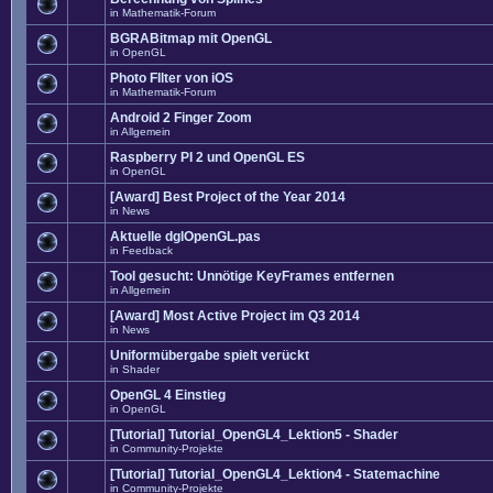
in
Mathematik-Forum
BGRABitmap mit OpenGL
in
OpenGL
Photo FIlter von iOS
in
Mathematik-Forum
Android 2 Finger Zoom
in
Allgemein
Raspberry PI 2 und OpenGL ES
in
OpenGL
[Award] Best Project of the Year 2014
in
News
Aktuelle dglOpenGL.pas
in
Feedback
Tool gesucht: Unnötige KeyFrames entfernen
in
Allgemein
[Award] Most Active Project im Q3 2014
in
News
Uniformübergabe spielt verückt
in
Shader
OpenGL 4 Einstieg
in
OpenGL
[Tutorial] Tutorial_OpenGL4_Lektion5 - Shader
in
Community-Projekte
[Tutorial] Tutorial_OpenGL4_Lektion4 - Statemachine
in
Community-Projekte