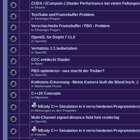
CUDA / (Compute-) Shader Performance bei vielen Faltungen
in
Shader
TextSuite und Framebuffer Problem
in
Einsteiger-Fragen
Verschachtelte Framebuffer / FBO - Problem
in
Einsteiger-Fragen
OpenGL for Delphi 7 CLX
in
OpenGL
Verhältnis 1:1 beibehalten
in
OpenGL
CCC entdeckt Shader
in
News
PBO optimieren - was macht der Treiber?
in
OpenGL
Kollisions-Erkennung - Meine Kamera läuft die Wand hoch. :(
in
Mathematik-Forum
C++20 Concepts
in
Allgemein
NBody C++ Simulation in 4 verschiedenen Programmierst
in
Meinungen zu den Projekten
Multi-Channel signed distance field font rendering
in
OpenGL
NBody C++ Simulation in 4 verschiedenen Programmierst
in
Projekte