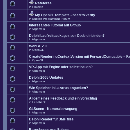
Rateferee
in
Projekte
My OpenGL template - need to verify
in
English Programming Forum
Interesantes Tutorial auf Github
in
Allgemein
Delphi Laufzeitpackages per Code einbinden?
in
Allgemein
WebGL 2.0
in
OpenGL
CreateRenderingContextVersion mit ForwardCompatible = Fa
in
OpenGL
VR-App mit Engine oder selbst bauen?
in
Allgemein
Delphi 2005 Updates
in
Allgemein
Wie Speicher in Lazarus angucken?
in
Allgemein
Allgemeines Feedback und ein Vorschlag
in
Feedback
GLScene - Kamerabewegung
in
Allgemein
Delphi Reader für 3MF files
in
Allgemein
Berechnung von Splines