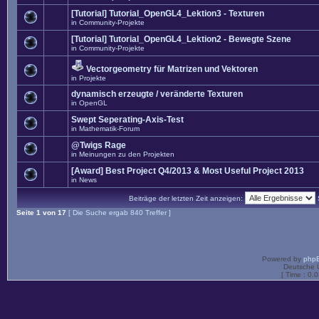
[Tutorial] Tutorial_OpenGL4_Lektion3 - Texturen
in
Community-Projekte
[Tutorial] Tutorial_OpenGL4_Lektion2 - Bewegte Szene
in
Community-Projekte
Vectorgeometry für Matrizen und Vektoren
in
Projekte
dynamisch erzeugte / veränderte Texturen
in
OpenGL
Swept Seperating-Axis-Test
in
Mathematik-Forum
@Twigs Rage
in
Meinungen zu den Projekten
[Award] Best Project Q4/2013 & Most Useful Project 2013
in
News
Beiträge der letzten Zeit anzeigen:
Seite
1
von
17
[ Die Suche ergab 840 Treffer ]
Powered by
php
Deutsche 
[ Time : 0.