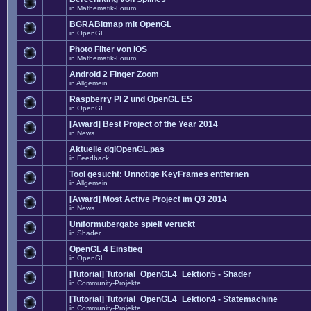
in
Mathematik-Forum
BGRABitmap mit OpenGL
in
OpenGL
Photo FIlter von iOS
in
Mathematik-Forum
Android 2 Finger Zoom
in
Allgemein
Raspberry PI 2 und OpenGL ES
in
OpenGL
[Award] Best Project of the Year 2014
in
News
Aktuelle dglOpenGL.pas
in
Feedback
Tool gesucht: Unnötige KeyFrames entfernen
in
Allgemein
[Award] Most Active Project im Q3 2014
in
News
Uniformübergabe spielt verückt
in
Shader
OpenGL 4 Einstieg
in
OpenGL
[Tutorial] Tutorial_OpenGL4_Lektion5 - Shader
in
Community-Projekte
[Tutorial] Tutorial_OpenGL4_Lektion4 - Statemachine
in
Community-Projekte