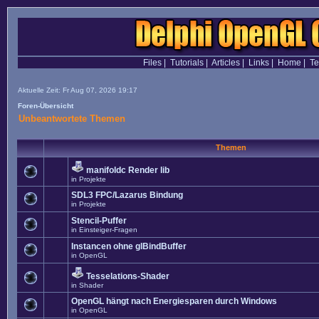
Files
|
Tutorials
|
Articles
|
Links
|
Home
|
T
Aktuelle Zeit: Fr Aug 07, 2026 19:17
Foren-Übersicht
Unbeantwortete Themen
Themen
manifoldc Render lib
in
Projekte
SDL3 FPC/Lazarus Bindung
in
Projekte
Stencil-Puffer
in
Einsteiger-Fragen
Instancen ohne glBindBuffer
in
OpenGL
Tesselations-Shader
in
Shader
OpenGL hängt nach Energiesparen durch Windows
in
OpenGL