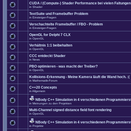
CUDA / (Compute-) Shader Performance bei vielen Faltungen
in
Shader
TextSuite und Framebuffer Problem
in
Einsteiger-Fragen
Verschachtelte Framebuffer / FBO - Problem
in
Einsteiger-Fragen
OpenGL for Delphi 7 CLX
in
OpenGL
Verhältnis 1:1 beibehalten
in
OpenGL
CCC entdeckt Shader
in
News
PBO optimieren - was macht der Treiber?
in
OpenGL
Kollisions-Erkennung - Meine Kamera läuft die Wand hoch. :(
in
Mathematik-Forum
C++20 Concepts
in
Allgemein
NBody C++ Simulation in 4 verschiedenen Programmierst
in
Meinungen zu den Projekten
Multi-Channel signed distance field font rendering
in
OpenGL
NBody C++ Simulation in 4 verschiedenen Programmierst
in
Projekte