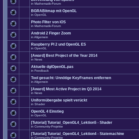
in
Mathematik-Forum
BGRABitmap mit OpenGL
in
OpenGL
Photo FIlter von iOS
in
Mathematik-Forum
Android 2 Finger Zoom
in
Allgemein
Raspberry PI 2 und OpenGL ES
in
OpenGL
[Award] Best Project of the Year 2014
in
News
Aktuelle dglOpenGL.pas
in
Feedback
Tool gesucht: Unnötige KeyFrames entfernen
in
Allgemein
[Award] Most Active Project im Q3 2014
in
News
Uniformübergabe spielt verückt
in
Shader
OpenGL 4 Einstieg
in
OpenGL
[Tutorial] Tutorial_OpenGL4_Lektion5 - Shader
in
Community-Projekte
[Tutorial] Tutorial_OpenGL4_Lektion4 - Statemachine
in
Community-Projekte