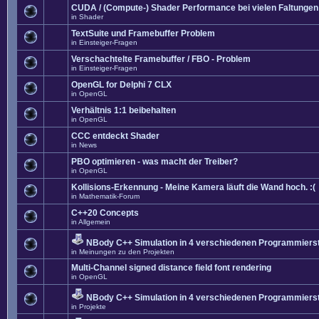
CUDA / (Compute-) Shader Performance bei vielen Faltungen
in
Shader
TextSuite und Framebuffer Problem
in
Einsteiger-Fragen
Verschachtelte Framebuffer / FBO - Problem
in
Einsteiger-Fragen
OpenGL for Delphi 7 CLX
in
OpenGL
Verhältnis 1:1 beibehalten
in
OpenGL
CCC entdeckt Shader
in
News
PBO optimieren - was macht der Treiber?
in
OpenGL
Kollisions-Erkennung - Meine Kamera läuft die Wand hoch. :(
in
Mathematik-Forum
C++20 Concepts
in
Allgemein
NBody C++ Simulation in 4 verschiedenen Programmierst
in
Meinungen zu den Projekten
Multi-Channel signed distance field font rendering
in
OpenGL
NBody C++ Simulation in 4 verschiedenen Programmierst
in
Projekte