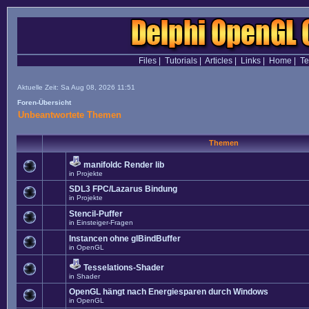
Files
|
Tutorials
|
Articles
|
Links
|
Home
|
T
Aktuelle Zeit: Sa Aug 08, 2026 11:51
Foren-Übersicht
Unbeantwortete Themen
Themen
manifoldc Render lib
in
Projekte
SDL3 FPC/Lazarus Bindung
in
Projekte
Stencil-Puffer
in
Einsteiger-Fragen
Instancen ohne glBindBuffer
in
OpenGL
Tesselations-Shader
in
Shader
OpenGL hängt nach Energiesparen durch Windows
in
OpenGL