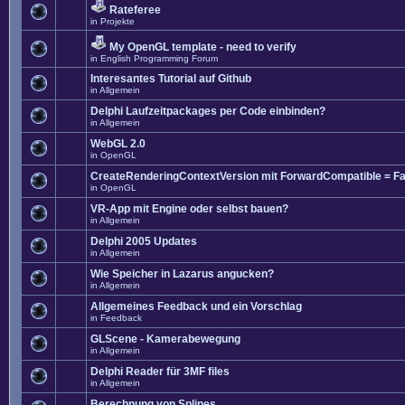
Rateferee
in
Projekte
My OpenGL template - need to verify
in
English Programming Forum
Interesantes Tutorial auf Github
in
Allgemein
Delphi Laufzeitpackages per Code einbinden?
in
Allgemein
WebGL 2.0
in
OpenGL
CreateRenderingContextVersion mit ForwardCompatible = Fa
in
OpenGL
VR-App mit Engine oder selbst bauen?
in
Allgemein
Delphi 2005 Updates
in
Allgemein
Wie Speicher in Lazarus angucken?
in
Allgemein
Allgemeines Feedback und ein Vorschlag
in
Feedback
GLScene - Kamerabewegung
in
Allgemein
Delphi Reader für 3MF files
in
Allgemein
Berechnung von Splines