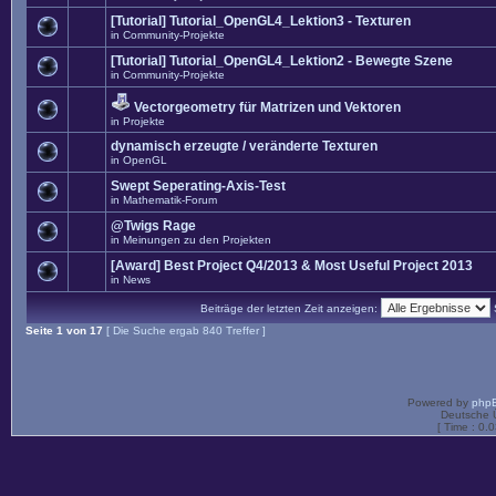
[Tutorial] Tutorial_OpenGL4_Lektion3 - Texturen
in
Community-Projekte
[Tutorial] Tutorial_OpenGL4_Lektion2 - Bewegte Szene
in
Community-Projekte
Vectorgeometry für Matrizen und Vektoren
in
Projekte
dynamisch erzeugte / veränderte Texturen
in
OpenGL
Swept Seperating-Axis-Test
in
Mathematik-Forum
@Twigs Rage
in
Meinungen zu den Projekten
[Award] Best Project Q4/2013 & Most Useful Project 2013
in
News
Beiträge der letzten Zeit anzeigen:
Seite
1
von
17
[ Die Suche ergab 840 Treffer ]
Powered by
php
Deutsche 
[ Time : 0.