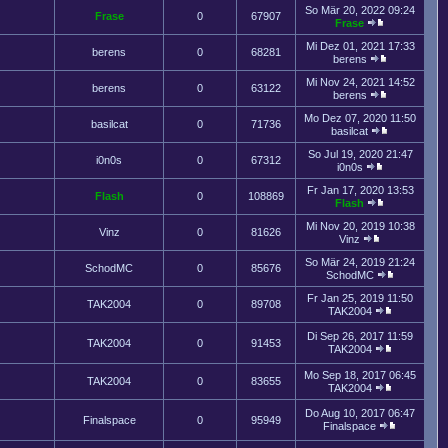
So Mär 20, 2022 09:24
Frase
0
67907
Frase
Mi Dez 01, 2021 17:33
berens
0
68281
berens
Mi Nov 24, 2021 14:52
berens
0
63122
berens
Mo Dez 07, 2020 11:50
basilcat
0
71736
basilcat
So Jul 19, 2020 21:47
i0n0s
0
67312
i0n0s
Fr Jan 17, 2020 13:53
Flash
0
108869
Flash
Mi Nov 20, 2019 10:38
Vinz
0
81626
Vinz
So Mär 24, 2019 21:24
SchodMC
0
85676
SchodMC
Fr Jan 25, 2019 11:50
TAK2004
0
89708
TAK2004
Di Sep 26, 2017 11:59
TAK2004
0
91453
TAK2004
Mo Sep 18, 2017 06:45
TAK2004
0
83655
TAK2004
Do Aug 10, 2017 06:47
Finalspace
0
95949
Finalspace