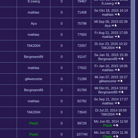
8.zwerg
0
79467
8.zwerg
So Okt 18, 2015 16:14
mathias
0
71408
mathias
Mi Sep 09, 2015 02:39
Aya
0
75798
Aya
Fr Aug 21, 2015 17:09
mathias
0
77583
mathias
Di Jun 23, 2015 10:10
TAK2004
0
72057
TAK2004
Sa Jan 31, 2015 15:30
Bergmann89
0
81147
Bergmann89
Fr Jan 16, 2015 18:06
mathias
0
77932
mathias
Mi Jan 07, 2015 18:27
glAwesome
0
71288
glAwesome
Mi Okt 01, 2014 19:02
Bergmann89
0
81769
Bergmann89
So Sep 21, 2014 17:27
mathias
0
82782
mathias
Di Jul 22, 2014 19:59
TAK2004
0
73543
TAK2004
Mo Jun 02, 2014 11:50
Flash
0
99726
Flash
Mo Jun 02, 2014 11:36
Flash
0
107740
Flash