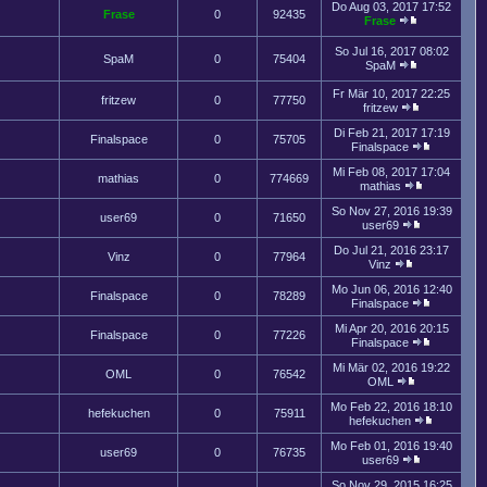
Do Aug 03, 2017 17:52
Frase
0
92435
Frase
So Jul 16, 2017 08:02
SpaM
0
75404
SpaM
Fr Mär 10, 2017 22:25
fritzew
0
77750
fritzew
Di Feb 21, 2017 17:19
Finalspace
0
75705
Finalspace
Mi Feb 08, 2017 17:04
mathias
0
774669
mathias
So Nov 27, 2016 19:39
user69
0
71650
user69
Do Jul 21, 2016 23:17
Vinz
0
77964
Vinz
Mo Jun 06, 2016 12:40
Finalspace
0
78289
Finalspace
Mi Apr 20, 2016 20:15
Finalspace
0
77226
Finalspace
Mi Mär 02, 2016 19:22
OML
0
76542
OML
Mo Feb 22, 2016 18:10
hefekuchen
0
75911
hefekuchen
Mo Feb 01, 2016 19:40
user69
0
76735
user69
So Nov 29, 2015 16:25