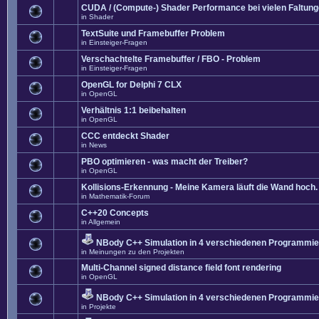
CUDA / (Compute-) Shader Performance bei vielen Faltun
in
Shader
TextSuite und Framebuffer Problem
in
Einsteiger-Fragen
Verschachtelte Framebuffer / FBO - Problem
in
Einsteiger-Fragen
OpenGL for Delphi 7 CLX
in
OpenGL
Verhältnis 1:1 beibehalten
in
OpenGL
CCC entdeckt Shader
in
News
PBO optimieren - was macht der Treiber?
in
OpenGL
Kollisions-Erkennung - Meine Kamera läuft die Wand hoch. 
in
Mathematik-Forum
C++20 Concepts
in
Allgemein
NBody C++ Simulation in 4 verschiedenen Programmier
in
Meinungen zu den Projekten
Multi-Channel signed distance field font rendering
in
OpenGL
NBody C++ Simulation in 4 verschiedenen Programmier
in
Projekte