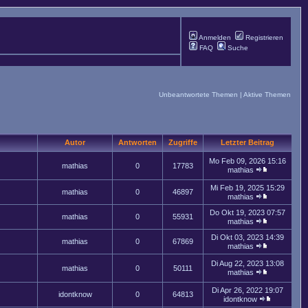
Anmelden
Registrieren
FAQ
Suche
Unbeantwortete Themen
|
Aktive Themen
Autor
Antworten
Zugriffe
Letzter Beitrag
Mo Feb 09, 2026 15:16
mathias
0
17783
mathias
Mi Feb 19, 2025 15:29
mathias
0
46897
mathias
Do Okt 19, 2023 07:57
mathias
0
55931
mathias
Di Okt 03, 2023 14:39
mathias
0
67869
mathias
Di Aug 22, 2023 13:08
mathias
0
50111
mathias
Di Apr 26, 2022 19:07
idontknow
0
64813
idontknow