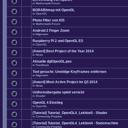
in
Mathematik-Forum
BGRABitmap mit OpenGL
in
OpenGL
Photo FIlter von iOS
in
Mathematik-Forum
Android 2 Finger Zoom
in
Allgemein
Raspberry PI 2 und OpenGL ES
in
OpenGL
[Award] Best Project of the Year 2014
in
News
Aktuelle dglOpenGL.pas
in
Feedback
Tool gesucht: Unnötige KeyFrames entfernen
in
Allgemein
[Award] Most Active Project im Q3 2014
in
News
Uniformübergabe spielt verückt
in
Shader
OpenGL 4 Einstieg
in
OpenGL
[Tutorial] Tutorial_OpenGL4_Lektion5 - Shader
in
Community-Projekte
[Tutorial] Tutorial_OpenGL4_Lektion4 - Statemachine
in
Community-Projekte