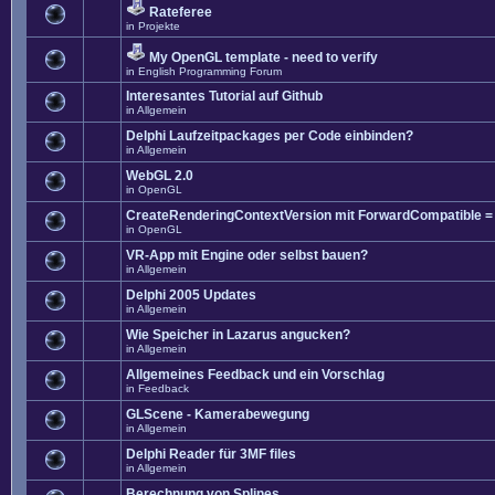
Rateferee
in
Projekte
My OpenGL template - need to verify
in
English Programming Forum
Interesantes Tutorial auf Github
in
Allgemein
Delphi Laufzeitpackages per Code einbinden?
in
Allgemein
WebGL 2.0
in
OpenGL
CreateRenderingContextVersion mit ForwardCompatible =
in
OpenGL
VR-App mit Engine oder selbst bauen?
in
Allgemein
Delphi 2005 Updates
in
Allgemein
Wie Speicher in Lazarus angucken?
in
Allgemein
Allgemeines Feedback und ein Vorschlag
in
Feedback
GLScene - Kamerabewegung
in
Allgemein
Delphi Reader für 3MF files
in
Allgemein
Berechnung von Splines