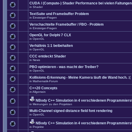
CUDA / (Compute-) Shader Performance bei vielen Faltungen
in
Shader
TextSuite und Framebuffer Problem
in
Einsteiger-Fragen
Verschachtelte Framebuffer / FBO - Problem
in
Einsteiger-Fragen
OpenGL for Delphi 7 CLX
in
OpenGL
Verhältnis 1:1 beibehalten
in
OpenGL
CCC entdeckt Shader
in
News
PBO optimieren - was macht der Treiber?
in
OpenGL
Kollisions-Erkennung - Meine Kamera läuft die Wand hoch. :(
in
Mathematik-Forum
C++20 Concepts
in
Allgemein
NBody C++ Simulation in 4 verschiedenen Programmierst
in
Meinungen zu den Projekten
Multi-Channel signed distance field font rendering
in
OpenGL
NBody C++ Simulation in 4 verschiedenen Programmierst
in
Projekte