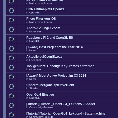
in
Mathematik-Forum
BGRABitmap mit OpenGL
in
OpenGL
Photo FIlter von iOS
in
Mathematik-Forum
Android 2 Finger Zoom
in
Allgemein
Raspberry PI 2 und OpenGL ES
in
OpenGL
[Award] Best Project of the Year 2014
in
News
Aktuelle dglOpenGL.pas
in
Feedback
Tool gesucht: Unnötige KeyFrames entfernen
in
Allgemein
[Award] Most Active Project im Q3 2014
in
News
Uniformübergabe spielt verückt
in
Shader
OpenGL 4 Einstieg
in
OpenGL
[Tutorial] Tutorial_OpenGL4_Lektion5 - Shader
in
Community-Projekte
[Tutorial] Tutorial_OpenGL4_Lektion4 - Statemachine
in
Community-Projekte