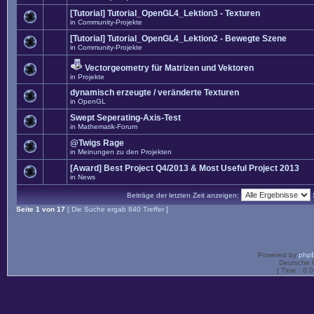
[Tutorial] Tutorial_OpenGL4_Lektion3 - Texturen
in
Community-Projekte
[Tutorial] Tutorial_OpenGL4_Lektion2 - Bewegte Szene
in
Community-Projekte
Vectorgeometry für Matrizen und Vektoren
in
Projekte
dynamisch erzeugte / veränderte Texturen
in
OpenGL
Swept Seperating-Axis-Test
in
Mathematik-Forum
@Twigs Rage
in
Meinungen zu den Projekten
[Award] Best Project Q4/2013 & Most Useful Project 2013
in
News
Beiträge der letzten Zeit anzeigen:
Seite
1
von
17
[ Die Suche ergab 840 Treffer ]
Powered by
php
Deutsche 
[ Time : 0.