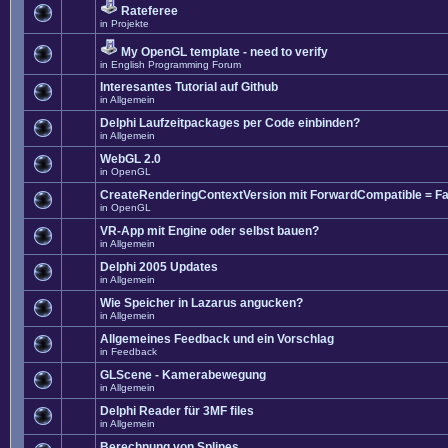
Rateferee
in
Projekte
My OpenGL template - need to verify
in
English Programming Forum
Interesantes Tutorial auf Github
in
Allgemein
Delphi Laufzeitpackages per Code einbinden?
in
Allgemein
WebGL 2.0
in
OpenGL
CreateRenderingContextVersion mit ForwardCompatible = Fa
in
OpenGL
VR-App mit Engine oder selbst bauen?
in
Allgemein
Delphi 2005 Updates
in
Allgemein
Wie Speicher in Lazarus angucken?
in
Allgemein
Allgemeines Feedback und ein Vorschlag
in
Feedback
GLScene - Kamerabewegung
in
Allgemein
Delphi Reader für 3MF files
in
Allgemein
Berechnung von Splines