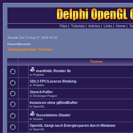
Files
|
Tutorials
|
Articles
|
Links
|
Home
|
T
Aktuelle Zeit: Fr Aug 07, 2026 04:20
Foren-Übersicht
Unbeantwortete Themen
Themen
manifoldc Render lib
in
Projekte
SDL3 FPC/Lazarus Bindung
in
Projekte
Stencil-Puffer
in
Einsteiger-Fragen
Instancen ohne glBindBuffer
in
OpenGL
Tesselations-Shader
in
Shader
OpenGL hängt nach Energiesparen durch Windows
in
OpenGL