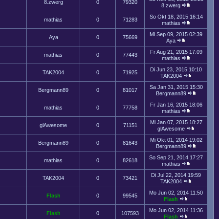
8.zwerg
0
79320
8.zwerg
So Okt 18, 2015 16:14
mathias
0
71283
mathias
Mi Sep 09, 2015 02:39
Aya
0
75669
Aya
Fr Aug 21, 2015 17:09
mathias
0
77443
mathias
Di Jun 23, 2015 10:10
TAK2004
0
71925
TAK2004
Sa Jan 31, 2015 15:30
Bergmann89
0
81017
Bergmann89
Fr Jan 16, 2015 18:06
mathias
0
77758
mathias
Mi Jan 07, 2015 18:27
glAwesome
0
71151
glAwesome
Mi Okt 01, 2014 19:02
Bergmann89
0
81643
Bergmann89
So Sep 21, 2014 17:27
mathias
0
82618
mathias
Di Jul 22, 2014 19:59
TAK2004
0
73421
TAK2004
Mo Jun 02, 2014 11:50
Flash
0
99545
Flash
Mo Jun 02, 2014 11:36
Flash
0
107593
Flash