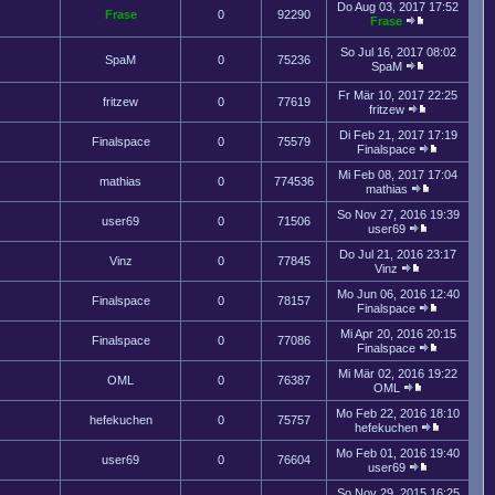
Do Aug 03, 2017 17:52
Frase
0
92290
Frase
So Jul 16, 2017 08:02
SpaM
0
75236
SpaM
Fr Mär 10, 2017 22:25
fritzew
0
77619
fritzew
Di Feb 21, 2017 17:19
Finalspace
0
75579
Finalspace
Mi Feb 08, 2017 17:04
mathias
0
774536
mathias
So Nov 27, 2016 19:39
user69
0
71506
user69
Do Jul 21, 2016 23:17
Vinz
0
77845
Vinz
Mo Jun 06, 2016 12:40
Finalspace
0
78157
Finalspace
Mi Apr 20, 2016 20:15
Finalspace
0
77086
Finalspace
Mi Mär 02, 2016 19:22
OML
0
76387
OML
Mo Feb 22, 2016 18:10
hefekuchen
0
75757
hefekuchen
Mo Feb 01, 2016 19:40
user69
0
76604
user69
So Nov 29, 2015 16:25