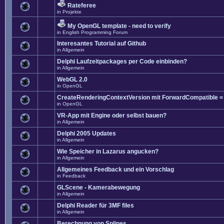
Rateferee
in
Projekte
My OpenGL template - need to verify
in
English Programming Forum
Interesantes Tutorial auf Github
in
Allgemein
Delphi Laufzeitpackages per Code einbinden?
in
Allgemein
WebGL 2.0
in
OpenGL
CreateRenderingContextVersion mit ForwardCompatible =
in
OpenGL
VR-App mit Engine oder selbst bauen?
in
Allgemein
Delphi 2005 Updates
in
Allgemein
Wie Speicher in Lazarus angucken?
in
Allgemein
Allgemeines Feedback und ein Vorschlag
in
Feedback
GLScene - Kamerabewegung
in
Allgemein
Delphi Reader für 3MF files
in
Allgemein
Berechnung von Splines