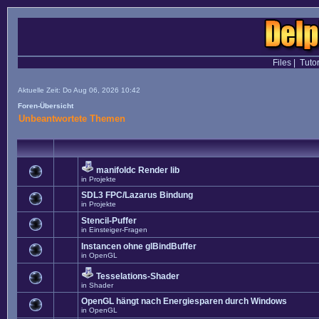
Files
|
Tutor
Aktuelle Zeit: Do Aug 06, 2026 10:42
Foren-Übersicht
Unbeantwortete Themen
manifoldc Render lib
in
Projekte
SDL3 FPC/Lazarus Bindung
in
Projekte
Stencil-Puffer
in
Einsteiger-Fragen
Instancen ohne glBindBuffer
in
OpenGL
Tesselations-Shader
in
Shader
OpenGL hängt nach Energiesparen durch Windows
in
OpenGL