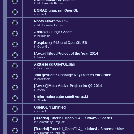
in
Mathematik-Forum
BGRABitmap mit OpenGL
in
OpenGL
Photo FIlter von iOS
in
Mathematik-Forum
Android 2 Finger Zoom
in
Allgemein
Raspberry PI 2 und OpenGL ES
in
OpenGL
[Award] Best Project of the Year 2014
in
News
Aktuelle dglOpenGL.pas
in
Feedback
Tool gesucht: Unnötige KeyFrames entfernen
in
Allgemein
[Award] Most Active Project im Q3 2014
in
News
Uniformübergabe spielt verückt
in
Shader
OpenGL 4 Einstieg
in
OpenGL
[Tutorial] Tutorial_OpenGL4_Lektion5 - Shader
in
Community-Projekte
[Tutorial] Tutorial_OpenGL4_Lektion4 - Statemachine
in
Community-Projekte