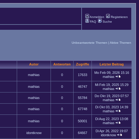
Anmelden
Registrieren
FAQ
Suche
Unbeantwortete Themen
|
Aktive Themen
Autor
Antworten
Zugriffe
Letzter Beitrag
Mo Feb 09, 2026 15:16
mathias
0
17633
mathias
Mi Feb 19, 2025 15:29
mathias
0
46747
mathias
Do Okt 19, 2023 07:57
mathias
0
55784
mathias
Di Okt 03, 2023 14:39
mathias
0
67748
mathias
Di Aug 22, 2023 13:08
mathias
0
50001
mathias
Di Apr 26, 2022 19:07
idontknow
0
64667
idontknow