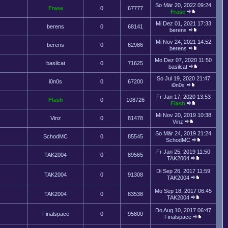
So Mär 20, 2022 09:24
Frase
0
67777
Frase
Mi Dez 01, 2021 17:33
berens
0
68141
berens
Mi Nov 24, 2021 14:52
berens
0
62986
berens
Mo Dez 07, 2020 11:50
basilcat
0
71625
basilcat
So Jul 19, 2020 21:47
i0n0s
0
67200
i0n0s
Fr Jan 17, 2020 13:53
Flash
0
108726
Flash
Mi Nov 20, 2019 10:38
Vinz
0
81478
Vinz
So Mär 24, 2019 21:24
SchodMC
0
85545
SchodMC
Fr Jan 25, 2019 11:50
TAK2004
0
89565
TAK2004
Di Sep 26, 2017 11:59
TAK2004
0
91308
TAK2004
Mo Sep 18, 2017 06:45
TAK2004
0
83538
TAK2004
Do Aug 10, 2017 06:47
Finalspace
0
95800
Finalspace