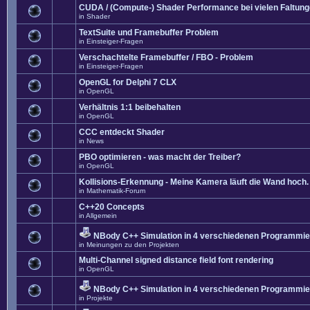
CUDA / (Compute-) Shader Performance bei vielen Faltun
in
Shader
TextSuite und Framebuffer Problem
in
Einsteiger-Fragen
Verschachtelte Framebuffer / FBO - Problem
in
Einsteiger-Fragen
OpenGL for Delphi 7 CLX
in
OpenGL
Verhältnis 1:1 beibehalten
in
OpenGL
CCC entdeckt Shader
in
News
PBO optimieren - was macht der Treiber?
in
OpenGL
Kollisions-Erkennung - Meine Kamera läuft die Wand hoch. 
in
Mathematik-Forum
C++20 Concepts
in
Allgemein
NBody C++ Simulation in 4 verschiedenen Programmier
in
Meinungen zu den Projekten
Multi-Channel signed distance field font rendering
in
OpenGL
NBody C++ Simulation in 4 verschiedenen Programmier
in
Projekte