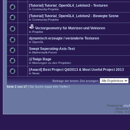
[Tutorial] Tutorial_OpenGL4_Lektion3 - Texturen
in
Community-Projekte
[Tutorial] Tutorial_OpenGL4_Lektion2 - Bewegte Szene
in
Community-Projekte
Vectorgeometry für Matrizen und Vektoren
in
Projekte
dynamisch erzeugte / veränderte Texturen
in
OpenGL
Swept Seperating-Axis-Test
in
Mathematik-Forum
@Twigs Rage
in
Meinungen zu den Projekten
[Award] Best Project Q4/2013 & Most Useful Project 2013
in
News
Beiträge der letzten Zeit anzeigen:
Seite
1
von
17
[ Die Suche ergab 840 Treffer ]
Powered by
php
Deutsche 
[ Time : 0.