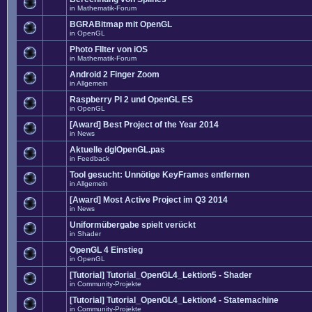
in
Mathematik-Forum
BGRABitmap mit OpenGL
in
OpenGL
Photo FIlter von iOS
in
Mathematik-Forum
Android 2 Finger Zoom
in
Allgemein
Raspberry PI 2 und OpenGL ES
in
OpenGL
[Award] Best Project of the Year 2014
in
News
Aktuelle dglOpenGL.pas
in
Feedback
Tool gesucht: Unnötige KeyFrames entfernen
in
Allgemein
[Award] Most Active Project im Q3 2014
in
News
Uniformübergabe spielt verückt
in
Shader
OpenGL 4 Einstieg
in
OpenGL
[Tutorial] Tutorial_OpenGL4_Lektion5 - Shader
in
Community-Projekte
[Tutorial] Tutorial_OpenGL4_Lektion4 - Statemachine
in
Community-Projekte