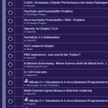
CUDA / (Compute-) Shader Performance bei vielen Faltungen
in
Shader
TextSuite und Framebuffer Problem
in
Einsteiger-Fragen
Verschachtelte Framebuffer / FBO - Problem
in
Einsteiger-Fragen
OpenGL for Delphi 7 CLX
in
OpenGL
Verhältnis 1:1 beibehalten
in
OpenGL
CCC entdeckt Shader
in
News
PBO optimieren - was macht der Treiber?
in
OpenGL
Kollisions-Erkennung - Meine Kamera läuft die Wand hoch. :(
in
Mathematik-Forum
C++20 Concepts
in
Allgemein
NBody C++ Simulation in 4 verschiedenen Programmierst
in
Meinungen zu den Projekten
Multi-Channel signed distance field font rendering
in
OpenGL
NBody C++ Simulation in 4 verschiedenen Programmierst
in
Projekte