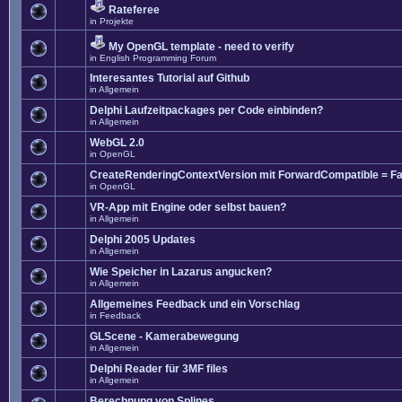
Rateferee
in
Projekte
My OpenGL template - need to verify
in
English Programming Forum
Interesantes Tutorial auf Github
in
Allgemein
Delphi Laufzeitpackages per Code einbinden?
in
Allgemein
WebGL 2.0
in
OpenGL
CreateRenderingContextVersion mit ForwardCompatible = Fa
in
OpenGL
VR-App mit Engine oder selbst bauen?
in
Allgemein
Delphi 2005 Updates
in
Allgemein
Wie Speicher in Lazarus angucken?
in
Allgemein
Allgemeines Feedback und ein Vorschlag
in
Feedback
GLScene - Kamerabewegung
in
Allgemein
Delphi Reader für 3MF files
in
Allgemein
Berechnung von Splines