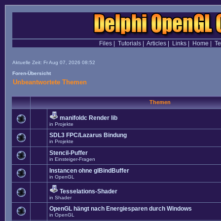
Files
|
Tutorials
|
Articles
|
Links
|
Home
|
T
Aktuelle Zeit: Fr Aug 07, 2026 08:52
Foren-Übersicht
Unbeantwortete Themen
Themen
manifoldc Render lib
in
Projekte
SDL3 FPC/Lazarus Bindung
in
Projekte
Stencil-Puffer
in
Einsteiger-Fragen
Instancen ohne glBindBuffer
in
OpenGL
Tesselations-Shader
in
Shader
OpenGL hängt nach Energiesparen durch Windows
in
OpenGL