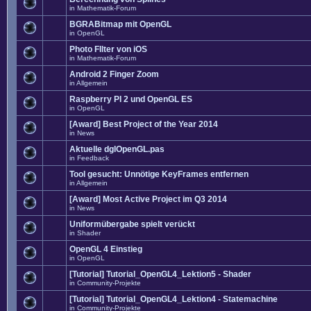
in
Mathematik-Forum
BGRABitmap mit OpenGL
in
OpenGL
Photo FIlter von iOS
in
Mathematik-Forum
Android 2 Finger Zoom
in
Allgemein
Raspberry PI 2 und OpenGL ES
in
OpenGL
[Award] Best Project of the Year 2014
in
News
Aktuelle dglOpenGL.pas
in
Feedback
Tool gesucht: Unnötige KeyFrames entfernen
in
Allgemein
[Award] Most Active Project im Q3 2014
in
News
Uniformübergabe spielt verückt
in
Shader
OpenGL 4 Einstieg
in
OpenGL
[Tutorial] Tutorial_OpenGL4_Lektion5 - Shader
in
Community-Projekte
[Tutorial] Tutorial_OpenGL4_Lektion4 - Statemachine
in
Community-Projekte