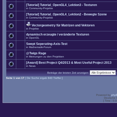
[Tutorial] Tutorial_OpenGL4_Lektion3 - Texturen
in
Community-Projekte
[Tutorial] Tutorial_OpenGL4_Lektion2 - Bewegte Szene
in
Community-Projekte
Vectorgeometry für Matrizen und Vektoren
in
Projekte
dynamisch erzeugte / veränderte Texturen
in
OpenGL
Swept Seperating-Axis-Test
in
Mathematik-Forum
@Twigs Rage
in
Meinungen zu den Projekten
[Award] Best Project Q4/2013 & Most Useful Project 2013
in
News
Beiträge der letzten Zeit anzeigen:
Seite
1
von
17
[ Die Suche ergab 840 Treffer ]
Powered by
php
Deutsche 
[ Time : 0.