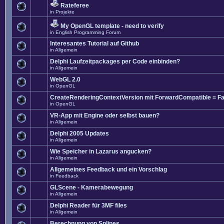
Rateferee
in
Projekte
My OpenGL template - need to verify
in
English Programming Forum
Interesantes Tutorial auf Github
in
Allgemein
Delphi Laufzeitpackages per Code einbinden?
in
Allgemein
WebGL 2.0
in
OpenGL
CreateRenderingContextVersion mit ForwardCompatible = Fa
in
OpenGL
VR-App mit Engine oder selbst bauen?
in
Allgemein
Delphi 2005 Updates
in
Allgemein
Wie Speicher in Lazarus angucken?
in
Allgemein
Allgemeines Feedback und ein Vorschlag
in
Feedback
GLScene - Kamerabewegung
in
Allgemein
Delphi Reader für 3MF files
in
Allgemein
Berechnung von Splines