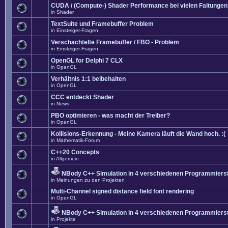
CUDA / (Compute-) Shader Performance bei vielen Faltungen
in
Shader
TextSuite und Framebuffer Problem
in
Einsteiger-Fragen
Verschachtelte Framebuffer / FBO - Problem
in
Einsteiger-Fragen
OpenGL for Delphi 7 CLX
in
OpenGL
Verhältnis 1:1 beibehalten
in
OpenGL
CCC entdeckt Shader
in
News
PBO optimieren - was macht der Treiber?
in
OpenGL
Kollisions-Erkennung - Meine Kamera läuft die Wand hoch. :(
in
Mathematik-Forum
C++20 Concepts
in
Allgemein
NBody C++ Simulation in 4 verschiedenen Programmierst
in
Meinungen zu den Projekten
Multi-Channel signed distance field font rendering
in
OpenGL
NBody C++ Simulation in 4 verschiedenen Programmierst
in
Projekte