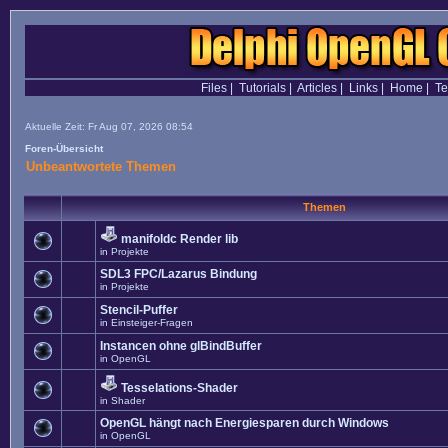
Files
|
Tutorials
|
Articles
|
Links
|
Home
|
T
Aktuelle Zeit: Fr Aug 07, 2026 08:54
Foren-Übersicht
Unbeantwortete Themen
Themen
manifoldc Render lib
in
Projekte
SDL3 FPC/Lazarus Bindung
in
Projekte
Stencil-Puffer
in
Einsteiger-Fragen
Instancen ohne glBindBuffer
in
OpenGL
Tesselations-Shader
in
Shader
OpenGL hängt nach Energiesparen durch Windows
in
OpenGL