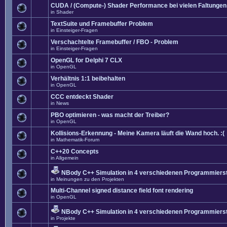
CUDA / (Compute-) Shader Performance bei vielen Faltungen
in
Shader
TextSuite und Framebuffer Problem
in
Einsteiger-Fragen
Verschachtelte Framebuffer / FBO - Problem
in
Einsteiger-Fragen
OpenGL for Delphi 7 CLX
in
OpenGL
Verhältnis 1:1 beibehalten
in
OpenGL
CCC entdeckt Shader
in
News
PBO optimieren - was macht der Treiber?
in
OpenGL
Kollisions-Erkennung - Meine Kamera läuft die Wand hoch. :(
in
Mathematik-Forum
C++20 Concepts
in
Allgemein
NBody C++ Simulation in 4 verschiedenen Programmierst
in
Meinungen zu den Projekten
Multi-Channel signed distance field font rendering
in
OpenGL
NBody C++ Simulation in 4 verschiedenen Programmierst
in
Projekte