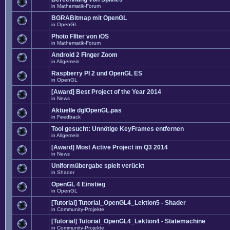
in
Mathematik-Forum
BGRABitmap mit OpenGL
in
OpenGL
Photo FIlter von iOS
in
Mathematik-Forum
Android 2 Finger Zoom
in
Allgemein
Raspberry PI 2 und OpenGL ES
in
OpenGL
[Award] Best Project of the Year 2014
in
News
Aktuelle dglOpenGL.pas
in
Feedback
Tool gesucht: Unnötige KeyFrames entfernen
in
Allgemein
[Award] Most Active Project im Q3 2014
in
News
Uniformübergabe spielt verückt
in
Shader
OpenGL 4 Einstieg
in
OpenGL
[Tutorial] Tutorial_OpenGL4_Lektion5 - Shader
in
Community-Projekte
[Tutorial] Tutorial_OpenGL4_Lektion4 - Statemachine
in
Community-Projekte