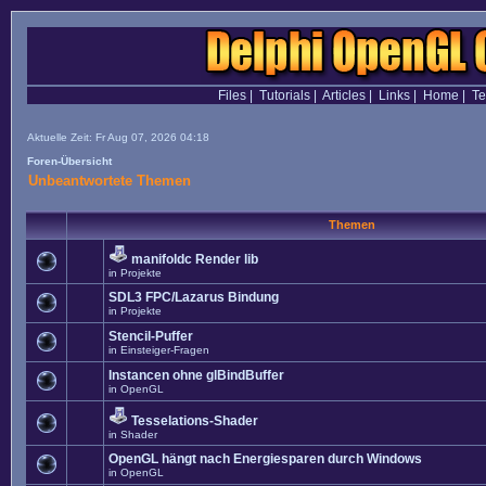
Files
|
Tutorials
|
Articles
|
Links
|
Home
|
T
Aktuelle Zeit: Fr Aug 07, 2026 04:18
Foren-Übersicht
Unbeantwortete Themen
Themen
manifoldc Render lib
in
Projekte
SDL3 FPC/Lazarus Bindung
in
Projekte
Stencil-Puffer
in
Einsteiger-Fragen
Instancen ohne glBindBuffer
in
OpenGL
Tesselations-Shader
in
Shader
OpenGL hängt nach Energiesparen durch Windows
in
OpenGL