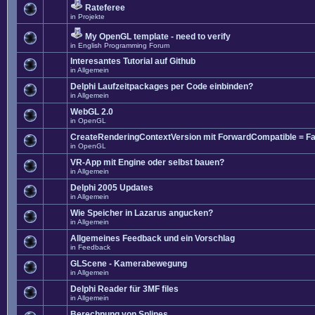
Rateferee
in
Projekte
My OpenGL template - need to verify
in
English Programming Forum
Interesantes Tutorial auf Github
in
Allgemein
Delphi Laufzeitpackages per Code einbinden?
in
Allgemein
WebGL 2.0
in
OpenGL
CreateRenderingContextVersion mit ForwardCompatible = Fa
in
OpenGL
VR-App mit Engine oder selbst bauen?
in
Allgemein
Delphi 2005 Updates
in
Allgemein
Wie Speicher in Lazarus angucken?
in
Allgemein
Allgemeines Feedback und ein Vorschlag
in
Feedback
GLScene - Kamerabewegung
in
Allgemein
Delphi Reader für 3MF files
in
Allgemein
Berechnung von Splines