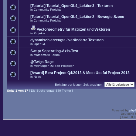
[Tutorial] Tutorial_OpenGL4_Lektion3 - Texturen
in
Community-Projekte
[Tutorial] Tutorial_OpenGL4_Lektion2 - Bewegte Szene
in
Community-Projekte
Vectorgeometry für Matrizen und Vektoren
in
Projekte
dynamisch erzeugte / veränderte Texturen
in
OpenGL
Swept Seperating-Axis-Test
in
Mathematik-Forum
@Twigs Rage
in
Meinungen zu den Projekten
[Award] Best Project Q4/2013 & Most Useful Project 2013
in
News
Beiträge der letzten Zeit anzeigen:
Seite
1
von
17
[ Die Suche ergab 840 Treffer ]
Powered by
php
Deutsche 
[ Time : 0.