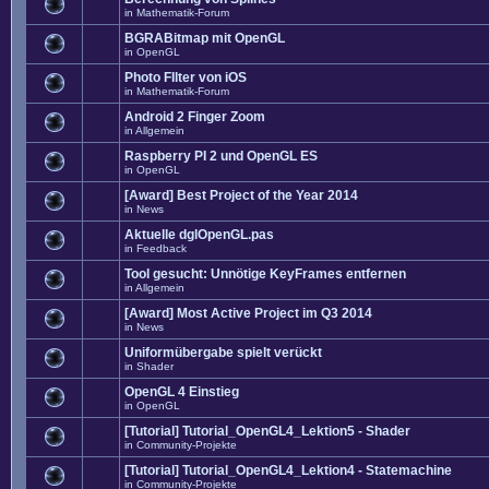
in
Mathematik-Forum
BGRABitmap mit OpenGL
in
OpenGL
Photo FIlter von iOS
in
Mathematik-Forum
Android 2 Finger Zoom
in
Allgemein
Raspberry PI 2 und OpenGL ES
in
OpenGL
[Award] Best Project of the Year 2014
in
News
Aktuelle dglOpenGL.pas
in
Feedback
Tool gesucht: Unnötige KeyFrames entfernen
in
Allgemein
[Award] Most Active Project im Q3 2014
in
News
Uniformübergabe spielt verückt
in
Shader
OpenGL 4 Einstieg
in
OpenGL
[Tutorial] Tutorial_OpenGL4_Lektion5 - Shader
in
Community-Projekte
[Tutorial] Tutorial_OpenGL4_Lektion4 - Statemachine
in
Community-Projekte