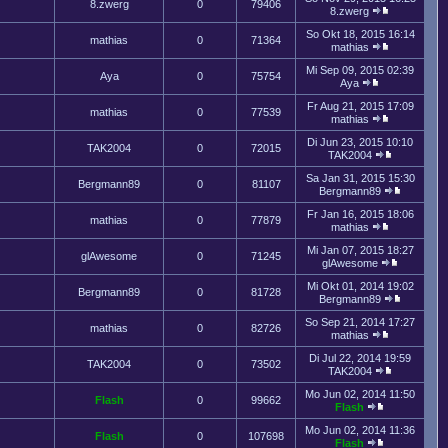
8.zwerg
0
79406
8.zwerg
So Okt 18, 2015 16:14
mathias
0
71364
mathias
Mi Sep 09, 2015 02:39
Aya
0
75754
Aya
Fr Aug 21, 2015 17:09
mathias
0
77539
mathias
Di Jun 23, 2015 10:10
TAK2004
0
72015
TAK2004
Sa Jan 31, 2015 15:30
Bergmann89
0
81107
Bergmann89
Fr Jan 16, 2015 18:06
mathias
0
77879
mathias
Mi Jan 07, 2015 18:27
glAwesome
0
71245
glAwesome
Mi Okt 01, 2014 19:02
Bergmann89
0
81728
Bergmann89
So Sep 21, 2014 17:27
mathias
0
82726
mathias
Di Jul 22, 2014 19:59
TAK2004
0
73502
TAK2004
Mo Jun 02, 2014 11:50
Flash
0
99662
Flash
Mo Jun 02, 2014 11:36
Flash
0
107698
Flash