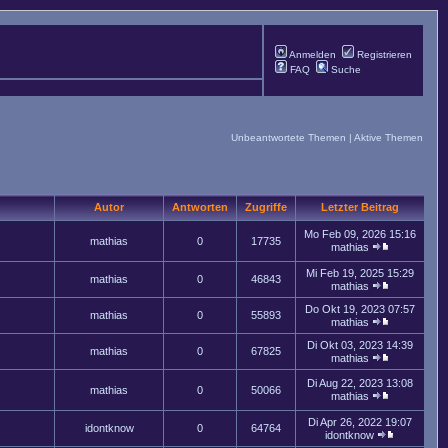
Anmelden
Registrieren
FAQ
Suche
Unbeantwortete Themen
|
Aktive Themen
Autor
Antworten
Zugriffe
Letzter Beitrag
Mo Feb 09, 2026 15:16
mathias
0
17735
mathias
Mi Feb 19, 2025 15:29
mathias
0
46843
mathias
Do Okt 19, 2023 07:57
mathias
0
55893
mathias
Di Okt 03, 2023 14:39
mathias
0
67825
mathias
Di Aug 22, 2023 13:08
mathias
0
50066
mathias
Di Apr 26, 2022 19:07
idontknow
0
64764
idontknow