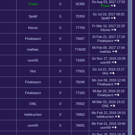
Do Aug 03, 2017 17:52
Frase
0
92385
Frase
So Jul 16, 2017 08:02
SpaM
0
75359
SpaM
Fr Mär 10, 2017 22:25
fritzew
0
77709
fritzew
Di Feb 21, 2017 17:19
Finalspace
0
75667
Finalspace
Mi Feb 08, 2017 17:04
mathias
0
774630
mathias
So Nov 27, 2016 19:39
user69
0
71606
user69
Do Jul 21, 2016 23:17
Vinz
0
77932
Vinz
Mo Jun 06, 2016 12:40
Finalspace
0
78248
Finalspace
Mi Apr 20, 2016 20:15
Finalspace
0
77183
Finalspace
Mi Mär 02, 2016 19:22
OML
0
76502
OML
Mo Feb 22, 2016 18:10
hefekuchen
0
75862
hefekuchen
Mo Feb 01, 2016 19:40
user69
0
76691
user69
So Nov 29, 2015 16:25