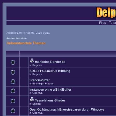
Files
|
Tutor
Aktuelle Zeit: Fr Aug 07, 2026 09:11
Foren-Übersicht
Unbeantwortete Themen
manifoldc Render lib
in
Projekte
SDL3 FPC/Lazarus Bindung
in
Projekte
Stencil-Puffer
in
Einsteiger-Fragen
Instancen ohne glBindBuffer
in
OpenGL
Tesselations-Shader
in
Shader
OpenGL hängt nach Energiesparen durch Windows
in
OpenGL