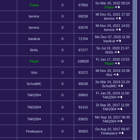
So Mär 20, 2022 09:24
Frase
0
67856
Frase
Mi Dez 01, 2021 17:33
berens
0
68238
berens
Mi Nov 24, 2021 14:52
berens
0
63078
berens
Mo Dez 07, 2020 11:50
basilcat
0
71704
basilcat
So Jul 19, 2020 21:47
i0n0s
0
67277
i0n0s
Fr Jan 17, 2020 13:53
Flash
0
108828
Flash
Mi Nov 20, 2019 10:38
Vinz
0
81572
Vinz
So Mär 24, 2019 21:24
SchodMC
0
85638
SchodMC
Fr Jan 25, 2019 11:50
TAK2004
0
89663
TAK2004
Di Sep 26, 2017 11:59
TAK2004
0
91410
TAK2004
Mo Sep 18, 2017 06:45
TAK2004
0
83625
TAK2004
Do Aug 10, 2017 06:47
Finalspace
0
95903
Finalspace