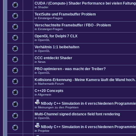
CUDA / (Compute-) Shader Performance bei vielen Faltun
in
Shader
TextSuite und Framebuffer Problem
in
Einsteiger-Fragen
Verschachtelte Framebuffer / FBO - Problem
in
Einsteiger-Fragen
OpenGL for Delphi 7 CLX
in
OpenGL
Verhältnis 1:1 beibehalten
in
OpenGL
CCC entdeckt Shader
in
News
PBO optimieren - was macht der Treiber?
in
OpenGL
Kollisions-Erkennung - Meine Kamera läuft die Wand hoch. 
in
Mathematik-Forum
C++20 Concepts
in
Allgemein
NBody C++ Simulation in 4 verschiedenen Programmier
in
Meinungen zu den Projekten
Multi-Channel signed distance field font rendering
in
OpenGL
NBody C++ Simulation in 4 verschiedenen Programmier
in
Projekte