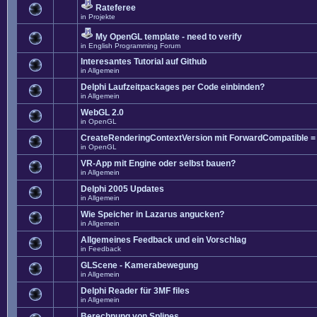
Rateferee
in
Projekte
My OpenGL template - need to verify
in
English Programming Forum
Interesantes Tutorial auf Github
in
Allgemein
Delphi Laufzeitpackages per Code einbinden?
in
Allgemein
WebGL 2.0
in
OpenGL
CreateRenderingContextVersion mit ForwardCompatible =
in
OpenGL
VR-App mit Engine oder selbst bauen?
in
Allgemein
Delphi 2005 Updates
in
Allgemein
Wie Speicher in Lazarus angucken?
in
Allgemein
Allgemeines Feedback und ein Vorschlag
in
Feedback
GLScene - Kamerabewegung
in
Allgemein
Delphi Reader für 3MF files
in
Allgemein
Berechnung von Splines