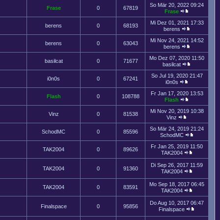
So Mär 20, 2022 09:24
Frase
0
67819
Frase
Mi Dez 01, 2021 17:33
berens
0
68193
berens
Mi Nov 24, 2021 14:52
berens
0
63043
berens
Mo Dez 07, 2020 11:50
basilcat
0
71677
basilcat
So Jul 19, 2020 21:47
i0n0s
0
67241
i0n0s
Fr Jan 17, 2020 13:53
Flash
0
108788
Flash
Mi Nov 20, 2019 10:38
Vinz
0
81538
Vinz
So Mär 24, 2019 21:24
SchodMC
0
85596
SchodMC
Fr Jan 25, 2019 11:50
TAK2004
0
89626
TAK2004
Di Sep 26, 2017 11:59
TAK2004
0
91360
TAK2004
Mo Sep 18, 2017 06:45
TAK2004
0
83591
TAK2004
Do Aug 10, 2017 06:47
Finalspace
0
95856
Finalspace