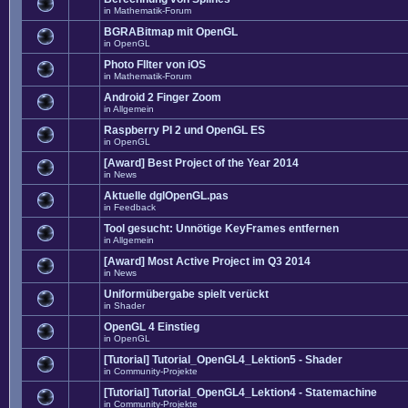
in
Mathematik-Forum
BGRABitmap mit OpenGL
in
OpenGL
Photo FIlter von iOS
in
Mathematik-Forum
Android 2 Finger Zoom
in
Allgemein
Raspberry PI 2 und OpenGL ES
in
OpenGL
[Award] Best Project of the Year 2014
in
News
Aktuelle dglOpenGL.pas
in
Feedback
Tool gesucht: Unnötige KeyFrames entfernen
in
Allgemein
[Award] Most Active Project im Q3 2014
in
News
Uniformübergabe spielt verückt
in
Shader
OpenGL 4 Einstieg
in
OpenGL
[Tutorial] Tutorial_OpenGL4_Lektion5 - Shader
in
Community-Projekte
[Tutorial] Tutorial_OpenGL4_Lektion4 - Statemachine
in
Community-Projekte