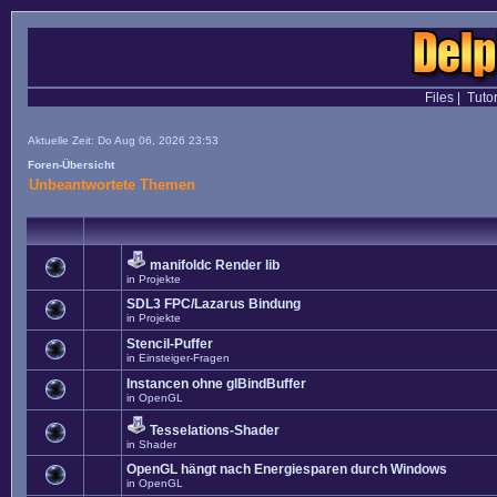
Files
|
Tutor
Aktuelle Zeit: Do Aug 06, 2026 23:53
Foren-Übersicht
Unbeantwortete Themen
manifoldc Render lib
in
Projekte
SDL3 FPC/Lazarus Bindung
in
Projekte
Stencil-Puffer
in
Einsteiger-Fragen
Instancen ohne glBindBuffer
in
OpenGL
Tesselations-Shader
in
Shader
OpenGL hängt nach Energiesparen durch Windows
in
OpenGL