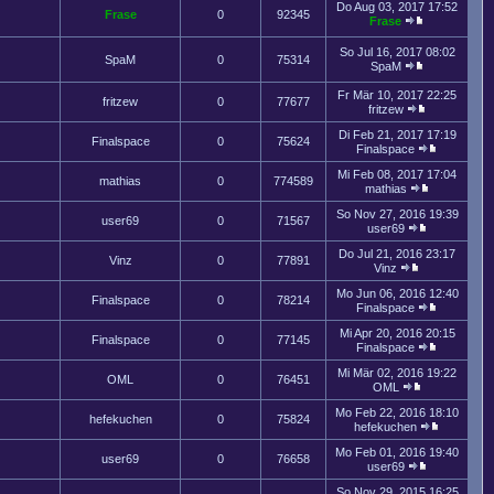
Do Aug 03, 2017 17:52
Frase
0
92345
Frase
So Jul 16, 2017 08:02
SpaM
0
75314
SpaM
Fr Mär 10, 2017 22:25
fritzew
0
77677
fritzew
Di Feb 21, 2017 17:19
Finalspace
0
75624
Finalspace
Mi Feb 08, 2017 17:04
mathias
0
774589
mathias
So Nov 27, 2016 19:39
user69
0
71567
user69
Do Jul 21, 2016 23:17
Vinz
0
77891
Vinz
Mo Jun 06, 2016 12:40
Finalspace
0
78214
Finalspace
Mi Apr 20, 2016 20:15
Finalspace
0
77145
Finalspace
Mi Mär 02, 2016 19:22
OML
0
76451
OML
Mo Feb 22, 2016 18:10
hefekuchen
0
75824
hefekuchen
Mo Feb 01, 2016 19:40
user69
0
76658
user69
So Nov 29, 2015 16:25