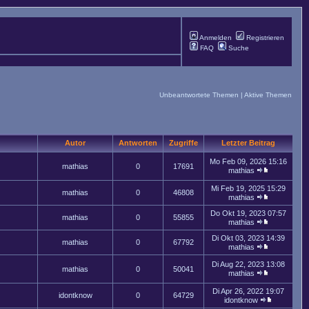
Anmelden
Registrieren
FAQ
Suche
Unbeantwortete Themen
|
Aktive Themen
Autor
Antworten
Zugriffe
Letzter Beitrag
Mo Feb 09, 2026 15:16
mathias
0
17691
mathias
Mi Feb 19, 2025 15:29
mathias
0
46808
mathias
Do Okt 19, 2023 07:57
mathias
0
55855
mathias
Di Okt 03, 2023 14:39
mathias
0
67792
mathias
Di Aug 22, 2023 13:08
mathias
0
50041
mathias
Di Apr 26, 2022 19:07
idontknow
0
64729
idontknow