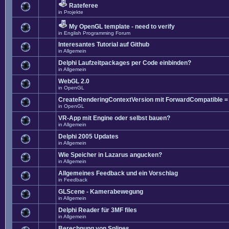
Rateferee
in
Projekte
My OpenGL template - need to verify
in
English Programming Forum
Interesantes Tutorial auf Github
in
Allgemein
Delphi Laufzeitpackages per Code einbinden?
in
Allgemein
WebGL 2.0
in
OpenGL
CreateRenderingContextVersion mit ForwardCompatible =
in
OpenGL
VR-App mit Engine oder selbst bauen?
in
Allgemein
Delphi 2005 Updates
in
Allgemein
Wie Speicher in Lazarus angucken?
in
Allgemein
Allgemeines Feedback und ein Vorschlag
in
Feedback
GLScene - Kamerabewegung
in
Allgemein
Delphi Reader für 3MF files
in
Allgemein
Berechnung von Splines