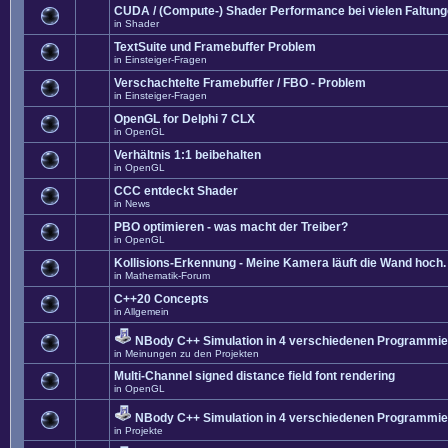
CUDA / (Compute-) Shader Performance bei vielen Faltun
in
Shader
TextSuite und Framebuffer Problem
in
Einsteiger-Fragen
Verschachtelte Framebuffer / FBO - Problem
in
Einsteiger-Fragen
OpenGL for Delphi 7 CLX
in
OpenGL
Verhältnis 1:1 beibehalten
in
OpenGL
CCC entdeckt Shader
in
News
PBO optimieren - was macht der Treiber?
in
OpenGL
Kollisions-Erkennung - Meine Kamera läuft die Wand hoch. 
in
Mathematik-Forum
C++20 Concepts
in
Allgemein
NBody C++ Simulation in 4 verschiedenen Programmier
in
Meinungen zu den Projekten
Multi-Channel signed distance field font rendering
in
OpenGL
NBody C++ Simulation in 4 verschiedenen Programmier
in
Projekte