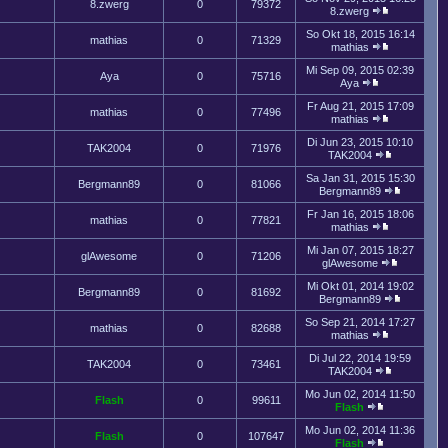
8.zwerg
0
79372
8.zwerg
So Okt 18, 2015 16:14
mathias
0
71329
mathias
Mi Sep 09, 2015 02:39
Aya
0
75716
Aya
Fr Aug 21, 2015 17:09
mathias
0
77496
mathias
Di Jun 23, 2015 10:10
TAK2004
0
71976
TAK2004
Sa Jan 31, 2015 15:30
Bergmann89
0
81066
Bergmann89
Fr Jan 16, 2015 18:06
mathias
0
77821
mathias
Mi Jan 07, 2015 18:27
glAwesome
0
71206
glAwesome
Mi Okt 01, 2014 19:02
Bergmann89
0
81692
Bergmann89
So Sep 21, 2014 17:27
mathias
0
82688
mathias
Di Jul 22, 2014 19:59
TAK2004
0
73461
TAK2004
Mo Jun 02, 2014 11:50
Flash
0
99611
Flash
Mo Jun 02, 2014 11:36
Flash
0
107647
Flash