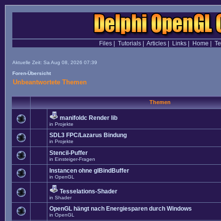
Files
|
Tutorials
|
Articles
|
Links
|
Home
|
T
Aktuelle Zeit: Sa Aug 08, 2026 07:39
Foren-Übersicht
Unbeantwortete Themen
Themen
manifoldc Render lib
in
Projekte
SDL3 FPC/Lazarus Bindung
in
Projekte
Stencil-Puffer
in
Einsteiger-Fragen
Instancen ohne glBindBuffer
in
OpenGL
Tesselations-Shader
in
Shader
OpenGL hängt nach Energiesparen durch Windows
in
OpenGL