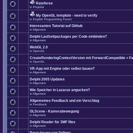
Rateferee
in
Projekte
My OpenGL template - need to verify
in
English Programming Forum
Interesantes Tutorial auf Github
in
Allgemein
Delphi Laufzeitpackages per Code einbinden?
in
Allgemein
WebGL 2.0
in
OpenGL
CreateRenderingContextVersion mit ForwardCompatible = Fa
in
OpenGL
VR-App mit Engine oder selbst bauen?
in
Allgemein
Delphi 2005 Updates
in
Allgemein
Wie Speicher in Lazarus angucken?
in
Allgemein
Allgemeines Feedback und ein Vorschlag
in
Feedback
GLScene - Kamerabewegung
in
Allgemein
Delphi Reader für 3MF files
in
Allgemein
Berechnung von Splines