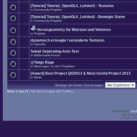
[Tutorial] Tutorial_OpenGL4_Lektion3 - Texturen
in
Community-Projekte
[Tutorial] Tutorial_OpenGL4_Lektion2 - Bewegte Szene
in
Community-Projekte
Vectorgeometry für Matrizen und Vektoren
in
Projekte
dynamisch erzeugte / veränderte Texturen
in
OpenGL
Swept Seperating-Axis-Test
in
Mathematik-Forum
@Twigs Rage
in
Meinungen zu den Projekten
[Award] Best Project Q4/2013 & Most Useful Project 2013
in
News
Beiträge der letzten Zeit anzeigen:
Seite
1
von
17
[ Die Suche ergab 840 Treffer ]
Powered by
php
Deutsche 
[ Time : 0.