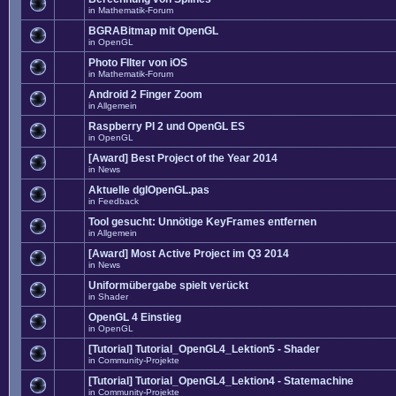
in
Mathematik-Forum
BGRABitmap mit OpenGL
in
OpenGL
Photo FIlter von iOS
in
Mathematik-Forum
Android 2 Finger Zoom
in
Allgemein
Raspberry PI 2 und OpenGL ES
in
OpenGL
[Award] Best Project of the Year 2014
in
News
Aktuelle dglOpenGL.pas
in
Feedback
Tool gesucht: Unnötige KeyFrames entfernen
in
Allgemein
[Award] Most Active Project im Q3 2014
in
News
Uniformübergabe spielt verückt
in
Shader
OpenGL 4 Einstieg
in
OpenGL
[Tutorial] Tutorial_OpenGL4_Lektion5 - Shader
in
Community-Projekte
[Tutorial] Tutorial_OpenGL4_Lektion4 - Statemachine
in
Community-Projekte