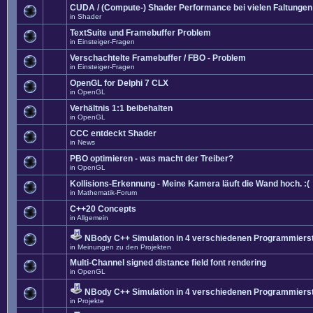
CUDA / (Compute-) Shader Performance bei vielen Faltungen
in
Shader
TextSuite und Framebuffer Problem
in
Einsteiger-Fragen
Verschachtelte Framebuffer / FBO - Problem
in
Einsteiger-Fragen
OpenGL for Delphi 7 CLX
in
OpenGL
Verhältnis 1:1 beibehalten
in
OpenGL
CCC entdeckt Shader
in
News
PBO optimieren - was macht der Treiber?
in
OpenGL
Kollisions-Erkennung - Meine Kamera läuft die Wand hoch. :(
in
Mathematik-Forum
C++20 Concepts
in
Allgemein
NBody C++ Simulation in 4 verschiedenen Programmierst
in
Meinungen zu den Projekten
Multi-Channel signed distance field font rendering
in
OpenGL
NBody C++ Simulation in 4 verschiedenen Programmierst
in
Projekte