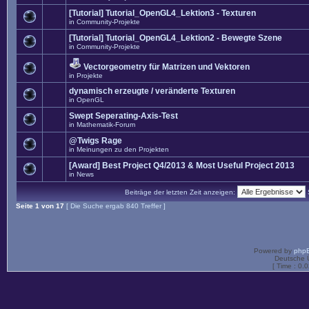
[Tutorial] Tutorial_OpenGL4_Lektion3 - Texturen
in
Community-Projekte
[Tutorial] Tutorial_OpenGL4_Lektion2 - Bewegte Szene
in
Community-Projekte
Vectorgeometry für Matrizen und Vektoren
in
Projekte
dynamisch erzeugte / veränderte Texturen
in
OpenGL
Swept Seperating-Axis-Test
in
Mathematik-Forum
@Twigs Rage
in
Meinungen zu den Projekten
[Award] Best Project Q4/2013 & Most Useful Project 2013
in
News
Beiträge der letzten Zeit anzeigen:
Seite
1
von
17
[ Die Suche ergab 840 Treffer ]
Powered by
php
Deutsche 
[ Time : 0.