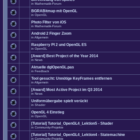
in
Mathematik-Forum
BGRABitmap mit OpenGL
in
OpenGL
Photo FIlter von iOS
in
Mathematik-Forum
Android 2 Finger Zoom
in
Allgemein
Raspberry PI 2 und OpenGL ES
in
OpenGL
[Award] Best Project of the Year 2014
in
News
Aktuelle dglOpenGL.pas
in
Feedback
Tool gesucht: Unnötige KeyFrames entfernen
in
Allgemein
[Award] Most Active Project im Q3 2014
in
News
Uniformübergabe spielt verückt
in
Shader
OpenGL 4 Einstieg
in
OpenGL
[Tutorial] Tutorial_OpenGL4_Lektion5 - Shader
in
Community-Projekte
[Tutorial] Tutorial_OpenGL4_Lektion4 - Statemachine
in
Community-Projekte