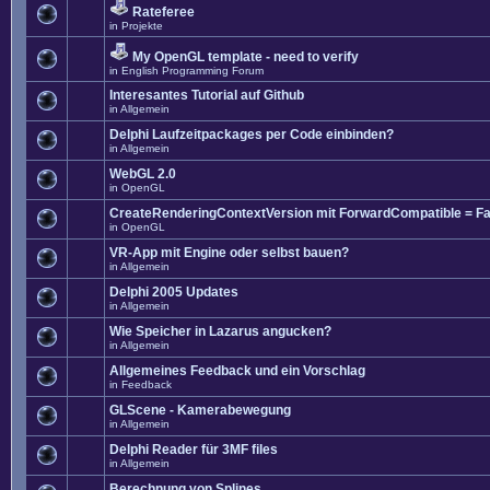
Rateferee
in
Projekte
My OpenGL template - need to verify
in
English Programming Forum
Interesantes Tutorial auf Github
in
Allgemein
Delphi Laufzeitpackages per Code einbinden?
in
Allgemein
WebGL 2.0
in
OpenGL
CreateRenderingContextVersion mit ForwardCompatible = Fa
in
OpenGL
VR-App mit Engine oder selbst bauen?
in
Allgemein
Delphi 2005 Updates
in
Allgemein
Wie Speicher in Lazarus angucken?
in
Allgemein
Allgemeines Feedback und ein Vorschlag
in
Feedback
GLScene - Kamerabewegung
in
Allgemein
Delphi Reader für 3MF files
in
Allgemein
Berechnung von Splines