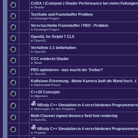
CUDA / (Compute-) Shader Performance bei vielen Faltungen
in
Shader
TextSuite und Framebuffer Problem
in
Einsteiger-Fragen
Verschachtelte Framebuffer / FBO - Problem
in
Einsteiger-Fragen
OpenGL for Delphi 7 CLX
in
OpenGL
Verhältnis 1:1 beibehalten
in
OpenGL
CCC entdeckt Shader
in
News
PBO optimieren - was macht der Treiber?
in
OpenGL
Kollisions-Erkennung - Meine Kamera läuft die Wand hoch. :(
in
Mathematik-Forum
C++20 Concepts
in
Allgemein
NBody C++ Simulation in 4 verschiedenen Programmierst
in
Meinungen zu den Projekten
Multi-Channel signed distance field font rendering
in
OpenGL
NBody C++ Simulation in 4 verschiedenen Programmierst
in
Projekte