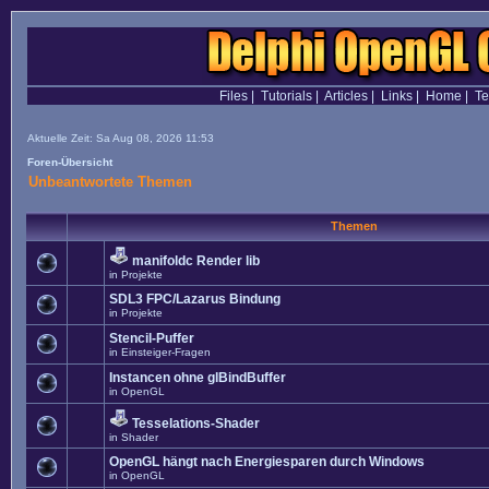
Files
|
Tutorials
|
Articles
|
Links
|
Home
|
T
Aktuelle Zeit: Sa Aug 08, 2026 11:53
Foren-Übersicht
Unbeantwortete Themen
Themen
manifoldc Render lib
in
Projekte
SDL3 FPC/Lazarus Bindung
in
Projekte
Stencil-Puffer
in
Einsteiger-Fragen
Instancen ohne glBindBuffer
in
OpenGL
Tesselations-Shader
in
Shader
OpenGL hängt nach Energiesparen durch Windows
in
OpenGL