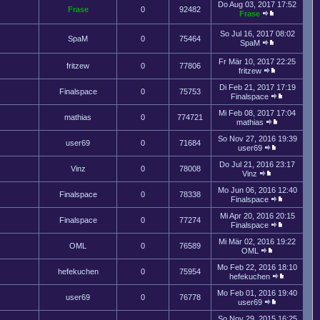
Do Aug 03, 2017 17:52
Frase
0
92482
Frase
So Jul 16, 2017 08:02
SpaM
0
75464
SpaM
Fr Mär 10, 2017 22:25
fritzew
0
77806
fritzew
Di Feb 21, 2017 17:19
Finalspace
0
75753
Finalspace
Mi Feb 08, 2017 17:04
mathias
0
774721
mathias
So Nov 27, 2016 19:39
user69
0
71684
user69
Do Jul 21, 2016 23:17
Vinz
0
78008
Vinz
Mo Jun 06, 2016 12:40
Finalspace
0
78338
Finalspace
Mi Apr 20, 2016 20:15
Finalspace
0
77274
Finalspace
Mi Mär 02, 2016 19:22
OML
0
76589
OML
Mo Feb 22, 2016 18:10
hefekuchen
0
75954
hefekuchen
Mo Feb 01, 2016 19:40
user69
0
76778
user69
So Nov 29, 2015 16:25