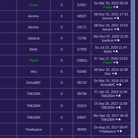
So Mär 20, 2022 09:24
Frase
0
67967
Frase
Mi Dez 01, 2021 17:33
berens
0
68327
berens
Mi Nov 24, 2021 14:52
berens
0
63171
berens
Mo Dez 07, 2020 11:50
basilcat
0
71792
basilcat
So Jul 19, 2020 21:47
i0n0s
0
67359
i0n0s
Fr Jan 17, 2020 13:53
Flash
0
108911
Flash
Mi Nov 20, 2019 10:38
Vinz
0
81660
Vinz
So Mär 24, 2019 21:24
SchodMC
0
85723
SchodMC
Fr Jan 25, 2019 11:50
TAK2004
0
89758
TAK2004
Di Sep 26, 2017 11:59
TAK2004
0
91524
TAK2004
Mo Sep 18, 2017 06:45
TAK2004
0
83697
TAK2004
Do Aug 10, 2017 06:47
Finalspace
0
95992
Finalspace