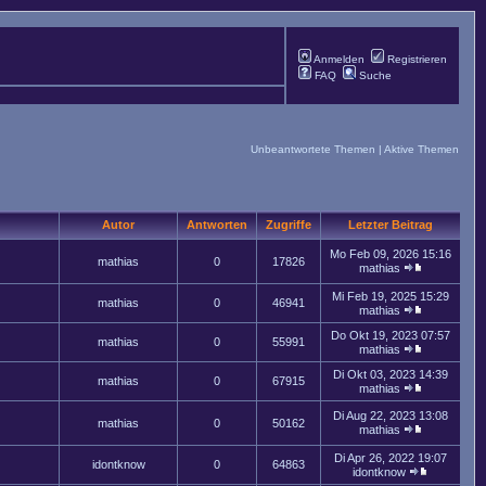
Anmelden
Registrieren
FAQ
Suche
Unbeantwortete Themen
|
Aktive Themen
Autor
Antworten
Zugriffe
Letzter Beitrag
Mo Feb 09, 2026 15:16
mathias
0
17826
mathias
Mi Feb 19, 2025 15:29
mathias
0
46941
mathias
Do Okt 19, 2023 07:57
mathias
0
55991
mathias
Di Okt 03, 2023 14:39
mathias
0
67915
mathias
Di Aug 22, 2023 13:08
mathias
0
50162
mathias
Di Apr 26, 2022 19:07
idontknow
0
64863
idontknow