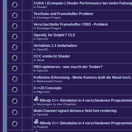
CUDA / (Compute-) Shader Performance bei vielen Faltun
in
Shader
TextSuite und Framebuffer Problem
in
Einsteiger-Fragen
Verschachtelte Framebuffer / FBO - Problem
in
Einsteiger-Fragen
OpenGL for Delphi 7 CLX
in
OpenGL
Verhältnis 1:1 beibehalten
in
OpenGL
CCC entdeckt Shader
in
News
PBO optimieren - was macht der Treiber?
in
OpenGL
Kollisions-Erkennung - Meine Kamera läuft die Wand hoch. 
in
Mathematik-Forum
C++20 Concepts
in
Allgemein
NBody C++ Simulation in 4 verschiedenen Programmier
in
Meinungen zu den Projekten
Multi-Channel signed distance field font rendering
in
OpenGL
NBody C++ Simulation in 4 verschiedenen Programmier
in
Projekte