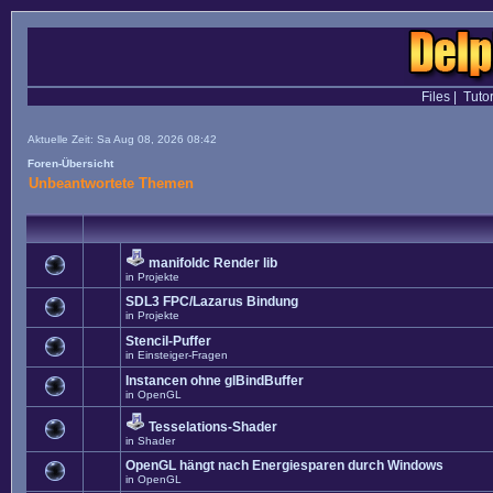
Files
|
Tutor
Aktuelle Zeit: Sa Aug 08, 2026 08:42
Foren-Übersicht
Unbeantwortete Themen
manifoldc Render lib
in
Projekte
SDL3 FPC/Lazarus Bindung
in
Projekte
Stencil-Puffer
in
Einsteiger-Fragen
Instancen ohne glBindBuffer
in
OpenGL
Tesselations-Shader
in
Shader
OpenGL hängt nach Energiesparen durch Windows
in
OpenGL