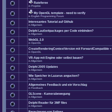
Rateferee
in
Projekte
My OpenGL template - need to verify
in
English Programming Forum
Interesantes Tutorial auf Github
in
Allgemein
Delphi Laufzeitpackages per Code einbinden?
in
Allgemein
WebGL 2.0
in
OpenGL
CreateRenderingContextVersion mit ForwardCompatible =
in
OpenGL
VR-App mit Engine oder selbst bauen?
in
Allgemein
Delphi 2005 Updates
in
Allgemein
Wie Speicher in Lazarus angucken?
in
Allgemein
Allgemeines Feedback und ein Vorschlag
in
Feedback
GLScene - Kamerabewegung
in
Allgemein
Delphi Reader für 3MF files
in
Allgemein
Berechnung von Splines