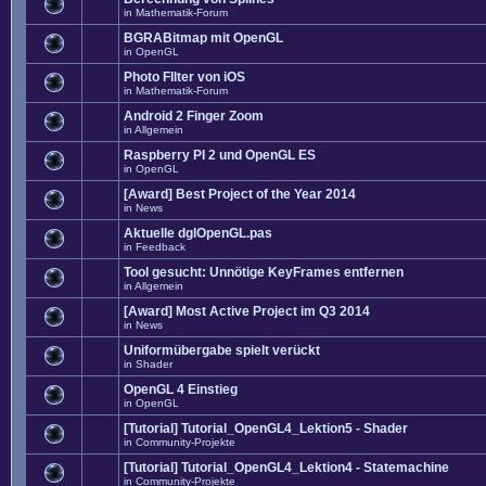
in
Mathematik-Forum
BGRABitmap mit OpenGL
in
OpenGL
Photo FIlter von iOS
in
Mathematik-Forum
Android 2 Finger Zoom
in
Allgemein
Raspberry PI 2 und OpenGL ES
in
OpenGL
[Award] Best Project of the Year 2014
in
News
Aktuelle dglOpenGL.pas
in
Feedback
Tool gesucht: Unnötige KeyFrames entfernen
in
Allgemein
[Award] Most Active Project im Q3 2014
in
News
Uniformübergabe spielt verückt
in
Shader
OpenGL 4 Einstieg
in
OpenGL
[Tutorial] Tutorial_OpenGL4_Lektion5 - Shader
in
Community-Projekte
[Tutorial] Tutorial_OpenGL4_Lektion4 - Statemachine
in
Community-Projekte