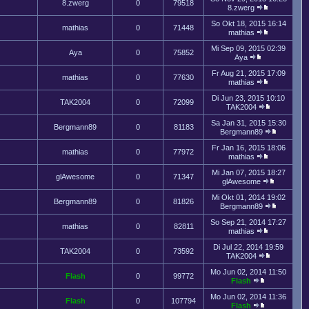
8.zwerg
0
79518
8.zwerg
So Okt 18, 2015 16:14
mathias
0
71448
mathias
Mi Sep 09, 2015 02:39
Aya
0
75852
Aya
Fr Aug 21, 2015 17:09
mathias
0
77630
mathias
Di Jun 23, 2015 10:10
TAK2004
0
72099
TAK2004
Sa Jan 31, 2015 15:30
Bergmann89
0
81183
Bergmann89
Fr Jan 16, 2015 18:06
mathias
0
77972
mathias
Mi Jan 07, 2015 18:27
glAwesome
0
71347
glAwesome
Mi Okt 01, 2014 19:02
Bergmann89
0
81826
Bergmann89
So Sep 21, 2014 17:27
mathias
0
82811
mathias
Di Jul 22, 2014 19:59
TAK2004
0
73592
TAK2004
Mo Jun 02, 2014 11:50
Flash
0
99772
Flash
Mo Jun 02, 2014 11:36
Flash
0
107794
Flash