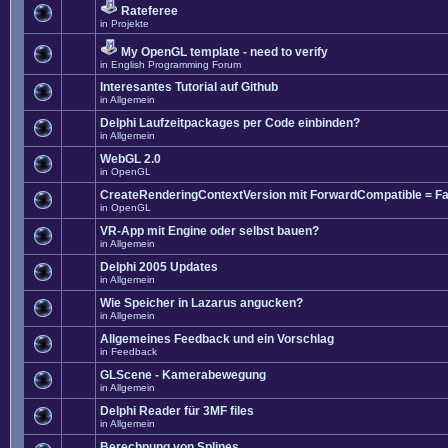
Rateferee
in
Projekte
My OpenGL template - need to verify
in
English Programming Forum
Interesantes Tutorial auf Github
in
Allgemein
Delphi Laufzeitpackages per Code einbinden?
in
Allgemein
WebGL 2.0
in
OpenGL
CreateRenderingContextVersion mit ForwardCompatible = Fa
in
OpenGL
VR-App mit Engine oder selbst bauen?
in
Allgemein
Delphi 2005 Updates
in
Allgemein
Wie Speicher in Lazarus angucken?
in
Allgemein
Allgemeines Feedback und ein Vorschlag
in
Feedback
GLScene - Kamerabewegung
in
Allgemein
Delphi Reader für 3MF files
in
Allgemein
Berechnung von Splines