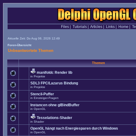
Files
|
Tutorials
|
Articles
|
Links
|
Home
|
T
Aktuelle Zeit: Do Aug 06, 2026 12:49
Foren-Übersicht
Unbeantwortete Themen
Themen
manifoldc Render lib
in
Projekte
SDL3 FPC/Lazarus Bindung
in
Projekte
Stencil-Puffer
in
Einsteiger-Fragen
Instancen ohne glBindBuffer
in
OpenGL
Tesselations-Shader
in
Shader
OpenGL hängt nach Energiesparen durch Windows
in
OpenGL