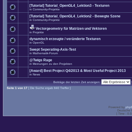
[Tutorial] Tutorial_OpenGL4_Lektion3 - Texturen
in
Community-Projekte
[Tutorial] Tutorial_OpenGL4_Lektion2 - Bewegte Szene
in
Community-Projekte
Vectorgeometry für Matrizen und Vektoren
in
Projekte
dynamisch erzeugte / veränderte Texturen
in
OpenGL
Swept Seperating-Axis-Test
in
Mathematik-Forum
@Twigs Rage
in
Meinungen zu den Projekten
[Award] Best Project Q4/2013 & Most Useful Project 2013
in
News
Beiträge der letzten Zeit anzeigen:
Seite
1
von
17
[ Die Suche ergab 840 Treffer ]
Powered by
php
Deutsche 
[ Time : 0.