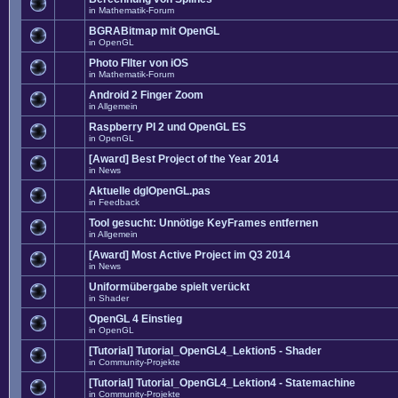
in
Mathematik-Forum
BGRABitmap mit OpenGL
in
OpenGL
Photo FIlter von iOS
in
Mathematik-Forum
Android 2 Finger Zoom
in
Allgemein
Raspberry PI 2 und OpenGL ES
in
OpenGL
[Award] Best Project of the Year 2014
in
News
Aktuelle dglOpenGL.pas
in
Feedback
Tool gesucht: Unnötige KeyFrames entfernen
in
Allgemein
[Award] Most Active Project im Q3 2014
in
News
Uniformübergabe spielt verückt
in
Shader
OpenGL 4 Einstieg
in
OpenGL
[Tutorial] Tutorial_OpenGL4_Lektion5 - Shader
in
Community-Projekte
[Tutorial] Tutorial_OpenGL4_Lektion4 - Statemachine
in
Community-Projekte