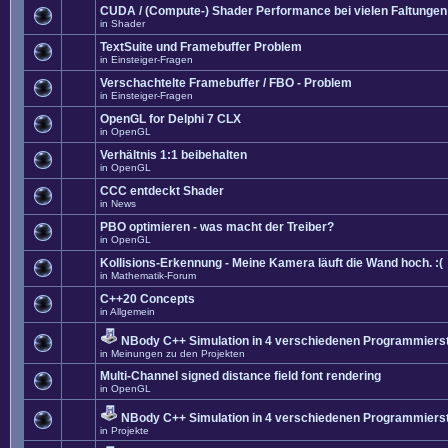
CUDA / (Compute-) Shader Performance bei vielen Faltungen
in
Shader
TextSuite und Framebuffer Problem
in
Einsteiger-Fragen
Verschachtelte Framebuffer / FBO - Problem
in
Einsteiger-Fragen
OpenGL for Delphi 7 CLX
in
OpenGL
Verhältnis 1:1 beibehalten
in
OpenGL
CCC entdeckt Shader
in
News
PBO optimieren - was macht der Treiber?
in
OpenGL
Kollisions-Erkennung - Meine Kamera läuft die Wand hoch. :(
in
Mathematik-Forum
C++20 Concepts
in
Allgemein
NBody C++ Simulation in 4 verschiedenen Programmierst
in
Meinungen zu den Projekten
Multi-Channel signed distance field font rendering
in
OpenGL
NBody C++ Simulation in 4 verschiedenen Programmierst
in
Projekte