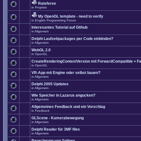
Rateferee
in
Projekte
My OpenGL template - need to verify
in
English Programming Forum
Interesantes Tutorial auf Github
in
Allgemein
Delphi Laufzeitpackages per Code einbinden?
in
Allgemein
WebGL 2.0
in
OpenGL
CreateRenderingContextVersion mit ForwardCompatible = Fa
in
OpenGL
VR-App mit Engine oder selbst bauen?
in
Allgemein
Delphi 2005 Updates
in
Allgemein
Wie Speicher in Lazarus angucken?
in
Allgemein
Allgemeines Feedback und ein Vorschlag
in
Feedback
GLScene - Kamerabewegung
in
Allgemein
Delphi Reader für 3MF files
in
Allgemein
Berechnung von Splines