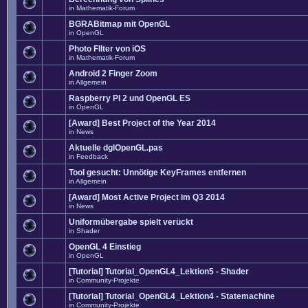
in
Mathematik-Forum
BGRABitmap mit OpenGL
in
OpenGL
Photo FIlter von iOS
in
Mathematik-Forum
Android 2 Finger Zoom
in
Allgemein
Raspberry PI 2 und OpenGL ES
in
OpenGL
[Award] Best Project of the Year 2014
in
News
Aktuelle dglOpenGL.pas
in
Feedback
Tool gesucht: Unnötige KeyFrames entfernen
in
Allgemein
[Award] Most Active Project im Q3 2014
in
News
Uniformübergabe spielt verückt
in
Shader
OpenGL 4 Einstieg
in
OpenGL
[Tutorial] Tutorial_OpenGL4_Lektion5 - Shader
in
Community-Projekte
[Tutorial] Tutorial_OpenGL4_Lektion4 - Statemachine
in
Community-Projekte