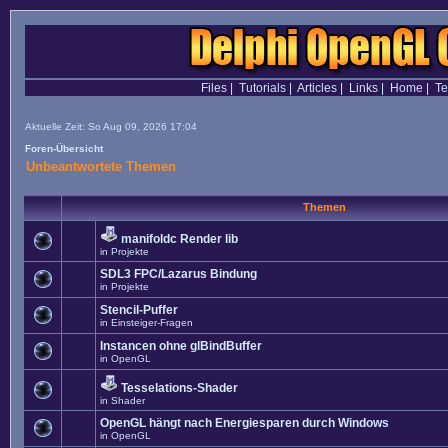
Files
|
Tutorials
|
Articles
|
Links
|
Home
|
T
Aktuelle Zeit: So Aug 09, 2026 17:04
Foren-Übersicht
Unbeantwortete Themen
Themen
manifoldc Render lib
in
Projekte
SDL3 FPC/Lazarus Bindung
in
Projekte
Stencil-Puffer
in
Einsteiger-Fragen
Instancen ohne glBindBuffer
in
OpenGL
Tesselations-Shader
in
Shader
OpenGL hängt nach Energiesparen durch Windows
in
OpenGL