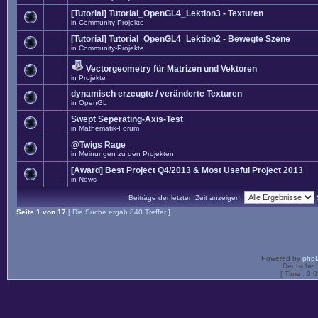
[Tutorial] Tutorial_OpenGL4_Lektion3 - Texturen
in
Community-Projekte
[Tutorial] Tutorial_OpenGL4_Lektion2 - Bewegte Szene
in
Community-Projekte
Vectorgeometry für Matrizen und Vektoren
in
Projekte
dynamisch erzeugte / veränderte Texturen
in
OpenGL
Swept Seperating-Axis-Test
in
Mathematik-Forum
@Twigs Rage
in
Meinungen zu den Projekten
[Award] Best Project Q4/2013 & Most Useful Project 2013
in
News
Beiträge der letzten Zeit anzeigen:
Seite
1
von
17
[ Die Suche ergab 840 Treffer ]
Powered by
php
Deutsche 
[ Time : 0.