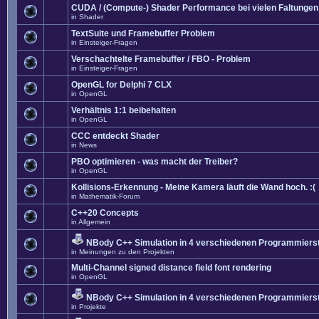
CUDA / (Compute-) Shader Performance bei vielen Faltungen
in
Shader
TextSuite und Framebuffer Problem
in
Einsteiger-Fragen
Verschachtelte Framebuffer / FBO - Problem
in
Einsteiger-Fragen
OpenGL for Delphi 7 CLX
in
OpenGL
Verhältnis 1:1 beibehalten
in
OpenGL
CCC entdeckt Shader
in
News
PBO optimieren - was macht der Treiber?
in
OpenGL
Kollisions-Erkennung - Meine Kamera läuft die Wand hoch. :(
in
Mathematik-Forum
C++20 Concepts
in
Allgemein
NBody C++ Simulation in 4 verschiedenen Programmierst
in
Meinungen zu den Projekten
Multi-Channel signed distance field font rendering
in
OpenGL
NBody C++ Simulation in 4 verschiedenen Programmierst
in
Projekte