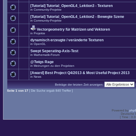
[Tutorial] Tutorial_OpenGL4_Lektion3 - Texturen
in
Community-Projekte
[Tutorial] Tutorial_OpenGL4_Lektion2 - Bewegte Szene
in
Community-Projekte
Vectorgeometry für Matrizen und Vektoren
in
Projekte
dynamisch erzeugte / veränderte Texturen
in
OpenGL
Swept Seperating-Axis-Test
in
Mathematik-Forum
@Twigs Rage
in
Meinungen zu den Projekten
[Award] Best Project Q4/2013 & Most Useful Project 2013
in
News
Beiträge der letzten Zeit anzeigen:
Seite
1
von
17
[ Die Suche ergab 840 Treffer ]
Powered by
php
Deutsche 
[ Time : 0.