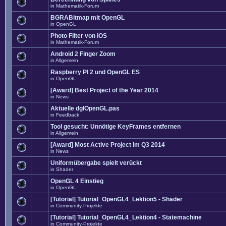
in
Mathematik-Forum
BGRABitmap mit OpenGL
in
OpenGL
Photo FIlter von iOS
in
Mathematik-Forum
Android 2 Finger Zoom
in
Allgemein
Raspberry PI 2 und OpenGL ES
in
OpenGL
[Award] Best Project of the Year 2014
in
News
Aktuelle dglOpenGL.pas
in
Feedback
Tool gesucht: Unnötige KeyFrames entfernen
in
Allgemein
[Award] Most Active Project im Q3 2014
in
News
Uniformübergabe spielt verückt
in
Shader
OpenGL 4 Einstieg
in
OpenGL
[Tutorial] Tutorial_OpenGL4_Lektion5 - Shader
in
Community-Projekte
[Tutorial] Tutorial_OpenGL4_Lektion4 - Statemachine
in
Community-Projekte