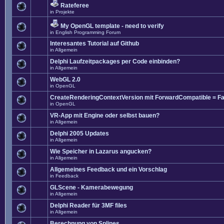
Rateferee
in
Projekte
My OpenGL template - need to verify
in
English Programming Forum
Interesantes Tutorial auf Github
in
Allgemein
Delphi Laufzeitpackages per Code einbinden?
in
Allgemein
WebGL 2.0
in
OpenGL
CreateRenderingContextVersion mit ForwardCompatible = Fa
in
OpenGL
VR-App mit Engine oder selbst bauen?
in
Allgemein
Delphi 2005 Updates
in
Allgemein
Wie Speicher in Lazarus angucken?
in
Allgemein
Allgemeines Feedback und ein Vorschlag
in
Feedback
GLScene - Kamerabewegung
in
Allgemein
Delphi Reader für 3MF files
in
Allgemein
Berechnung von Splines