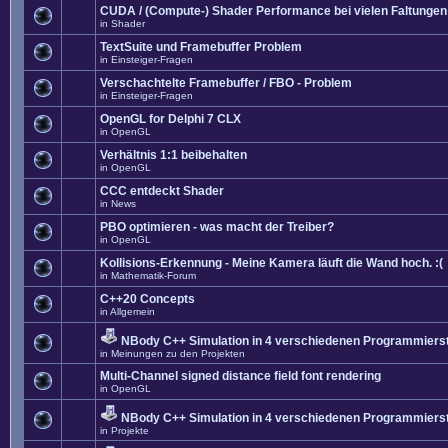
CUDA / (Compute-) Shader Performance bei vielen Faltungen
in
Shader
TextSuite und Framebuffer Problem
in
Einsteiger-Fragen
Verschachtelte Framebuffer / FBO - Problem
in
Einsteiger-Fragen
OpenGL for Delphi 7 CLX
in
OpenGL
Verhältnis 1:1 beibehalten
in
OpenGL
CCC entdeckt Shader
in
News
PBO optimieren - was macht der Treiber?
in
OpenGL
Kollisions-Erkennung - Meine Kamera läuft die Wand hoch. :(
in
Mathematik-Forum
C++20 Concepts
in
Allgemein
NBody C++ Simulation in 4 verschiedenen Programmierst
in
Meinungen zu den Projekten
Multi-Channel signed distance field font rendering
in
OpenGL
NBody C++ Simulation in 4 verschiedenen Programmierst
in
Projekte