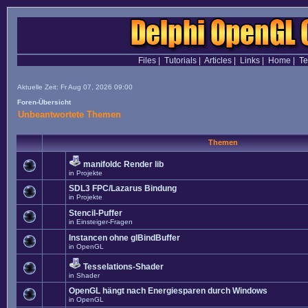
Files
|
Tutorials
|
Articles
|
Links
|
Home
|
T
Aktuelle Zeit: Fr Aug 07, 2026 09:00
Foren-Übersicht
Unbeantwortete Themen
Themen
manifoldc Render lib
in
Projekte
SDL3 FPC/Lazarus Bindung
in
Projekte
Stencil-Puffer
in
Einsteiger-Fragen
Instancen ohne glBindBuffer
in
OpenGL
Tesselations-Shader
in
Shader
OpenGL hängt nach Energiesparen durch Windows
in
OpenGL