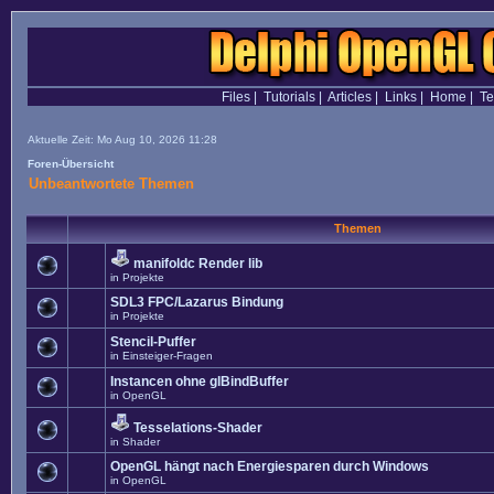
Files
|
Tutorials
|
Articles
|
Links
|
Home
|
T
Aktuelle Zeit: Mo Aug 10, 2026 11:28
Foren-Übersicht
Unbeantwortete Themen
Themen
manifoldc Render lib
in
Projekte
SDL3 FPC/Lazarus Bindung
in
Projekte
Stencil-Puffer
in
Einsteiger-Fragen
Instancen ohne glBindBuffer
in
OpenGL
Tesselations-Shader
in
Shader
OpenGL hängt nach Energiesparen durch Windows
in
OpenGL