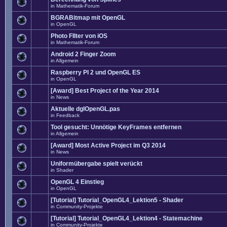
in
Mathematik-Forum
BGRABitmap mit OpenGL
in
OpenGL
Photo FIlter von iOS
in
Mathematik-Forum
Android 2 Finger Zoom
in
Allgemein
Raspberry PI 2 und OpenGL ES
in
OpenGL
[Award] Best Project of the Year 2014
in
News
Aktuelle dglOpenGL.pas
in
Feedback
Tool gesucht: Unnötige KeyFrames entfernen
in
Allgemein
[Award] Most Active Project im Q3 2014
in
News
Uniformübergabe spielt verückt
in
Shader
OpenGL 4 Einstieg
in
OpenGL
[Tutorial] Tutorial_OpenGL4_Lektion5 - Shader
in
Community-Projekte
[Tutorial] Tutorial_OpenGL4_Lektion4 - Statemachine
in
Community-Projekte