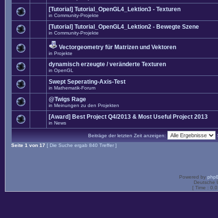
[Tutorial] Tutorial_OpenGL4_Lektion3 - Texturen
in
Community-Projekte
[Tutorial] Tutorial_OpenGL4_Lektion2 - Bewegte Szene
in
Community-Projekte
Vectorgeometry für Matrizen und Vektoren
in
Projekte
dynamisch erzeugte / veränderte Texturen
in
OpenGL
Swept Seperating-Axis-Test
in
Mathematik-Forum
@Twigs Rage
in
Meinungen zu den Projekten
[Award] Best Project Q4/2013 & Most Useful Project 2013
in
News
Beiträge der letzten Zeit anzeigen:
Seite
1
von
17
[ Die Suche ergab 840 Treffer ]
Powered by
php
Deutsche 
[ Time : 0.