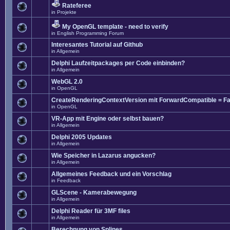
Rateferee
in
Projekte
My OpenGL template - need to verify
in
English Programming Forum
Interesantes Tutorial auf Github
in
Allgemein
Delphi Laufzeitpackages per Code einbinden?
in
Allgemein
WebGL 2.0
in
OpenGL
CreateRenderingContextVersion mit ForwardCompatible = Fa
in
OpenGL
VR-App mit Engine oder selbst bauen?
in
Allgemein
Delphi 2005 Updates
in
Allgemein
Wie Speicher in Lazarus angucken?
in
Allgemein
Allgemeines Feedback und ein Vorschlag
in
Feedback
GLScene - Kamerabewegung
in
Allgemein
Delphi Reader für 3MF files
in
Allgemein
Berechnung von Splines