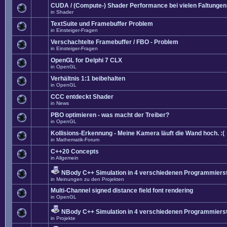
CUDA / (Compute-) Shader Performance bei vielen Faltungen
in
Shader
TextSuite und Framebuffer Problem
in
Einsteiger-Fragen
Verschachtelte Framebuffer / FBO - Problem
in
Einsteiger-Fragen
OpenGL for Delphi 7 CLX
in
OpenGL
Verhältnis 1:1 beibehalten
in
OpenGL
CCC entdeckt Shader
in
News
PBO optimieren - was macht der Treiber?
in
OpenGL
Kollisions-Erkennung - Meine Kamera läuft die Wand hoch. :(
in
Mathematik-Forum
C++20 Concepts
in
Allgemein
NBody C++ Simulation in 4 verschiedenen Programmierst
in
Meinungen zu den Projekten
Multi-Channel signed distance field font rendering
in
OpenGL
NBody C++ Simulation in 4 verschiedenen Programmierst
in
Projekte