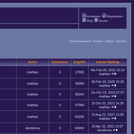
Anmelden
Registrieren
FAQ
Suche
Unbeantwortete Themen
|
Aktive Themen
Autor
Antworten
Zugriffe
Letzter Beitrag
Mo Feb 09, 2026 15:16
mathias
0
17882
mathias
Mi Feb 19, 2025 15:29
mathias
0
46990
mathias
Do Okt 19, 2023 07:57
mathias
0
56043
mathias
Di Okt 03, 2023 14:39
mathias
0
67969
mathias
Di Aug 22, 2023 13:08
mathias
0
50209
mathias
Di Apr 26, 2022 19:07
idontknow
0
64904
idontknow