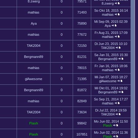
8.zwerg
0
79571
8.zwerg
So Okt 18, 2015 16:14
mathias
0
71493
mathias
Mi Sep 09, 2015 02:39
Aya
0
75890
Aya
Fr Aug 21, 2015 17:09
mathias
0
77672
mathias
Di Jun 23, 2015 10:10
TAK2004
0
72150
TAK2004
Sa Jan 31, 2015 15:30
Bergmann89
0
81231
Bergmann89
Fr Jan 16, 2015 18:06
mathias
0
78015
mathias
Mi Jan 07, 2015 18:27
glAwesome
0
71395
glAwesome
Mi Okt 01, 2014 19:02
Bergmann89
0
81872
Bergmann89
So Sep 21, 2014 17:27
mathias
0
82849
mathias
Di Jul 22, 2014 19:59
TAK2004
0
73634
TAK2004
Mo Jun 02, 2014 11:50
Flash
0
99842
Flash
Mo Jun 02, 2014 11:36
Flash
0
107851
Flash