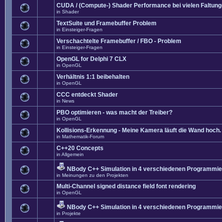
CUDA / (Compute-) Shader Performance bei vielen Faltun
in
Shader
TextSuite und Framebuffer Problem
in
Einsteiger-Fragen
Verschachtelte Framebuffer / FBO - Problem
in
Einsteiger-Fragen
OpenGL for Delphi 7 CLX
in
OpenGL
Verhältnis 1:1 beibehalten
in
OpenGL
CCC entdeckt Shader
in
News
PBO optimieren - was macht der Treiber?
in
OpenGL
Kollisions-Erkennung - Meine Kamera läuft die Wand hoch. 
in
Mathematik-Forum
C++20 Concepts
in
Allgemein
NBody C++ Simulation in 4 verschiedenen Programmier
in
Meinungen zu den Projekten
Multi-Channel signed distance field font rendering
in
OpenGL
NBody C++ Simulation in 4 verschiedenen Programmier
in
Projekte