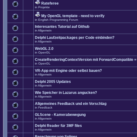
Rateferee
in
Projekte
My OpenGL template - need to verify
in
English Programming Forum
Interesantes Tutorial auf Github
in
Allgemein
Delphi Laufzeitpackages per Code einbinden?
in
Allgemein
WebGL 2.0
in
OpenGL
CreateRenderingContextVersion mit ForwardCompatible =
in
OpenGL
VR-App mit Engine oder selbst bauen?
in
Allgemein
Delphi 2005 Updates
in
Allgemein
Wie Speicher in Lazarus angucken?
in
Allgemein
Allgemeines Feedback und ein Vorschlag
in
Feedback
GLScene - Kamerabewegung
in
Allgemein
Delphi Reader für 3MF files
in
Allgemein
Berechnung von Splines