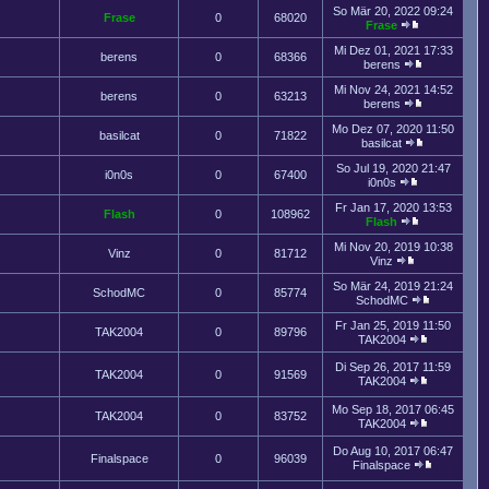
So Mär 20, 2022 09:24
Frase
0
68020
Frase
Mi Dez 01, 2021 17:33
berens
0
68366
berens
Mi Nov 24, 2021 14:52
berens
0
63213
berens
Mo Dez 07, 2020 11:50
basilcat
0
71822
basilcat
So Jul 19, 2020 21:47
i0n0s
0
67400
i0n0s
Fr Jan 17, 2020 13:53
Flash
0
108962
Flash
Mi Nov 20, 2019 10:38
Vinz
0
81712
Vinz
So Mär 24, 2019 21:24
SchodMC
0
85774
SchodMC
Fr Jan 25, 2019 11:50
TAK2004
0
89796
TAK2004
Di Sep 26, 2017 11:59
TAK2004
0
91569
TAK2004
Mo Sep 18, 2017 06:45
TAK2004
0
83752
TAK2004
Do Aug 10, 2017 06:47
Finalspace
0
96039
Finalspace