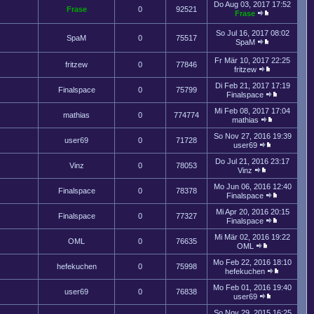
Do Aug 03, 2017 17:52
Frase
0
92521
Frase
So Jul 16, 2017 08:02
SpaM
0
75517
SpaM
Fr Mär 10, 2017 22:25
fritzew
0
77846
fritzew
Di Feb 21, 2017 17:19
Finalspace
0
75799
Finalspace
Mi Feb 08, 2017 17:04
mathias
0
774774
mathias
So Nov 27, 2016 19:39
user69
0
71728
user69
Do Jul 21, 2016 23:17
Vinz
0
78053
Vinz
Mo Jun 06, 2016 12:40
Finalspace
0
78378
Finalspace
Mi Apr 20, 2016 20:15
Finalspace
0
77327
Finalspace
Mi Mär 02, 2016 19:22
OML
0
76635
OML
Mo Feb 22, 2016 18:10
hefekuchen
0
75998
hefekuchen
Mo Feb 01, 2016 19:40
user69
0
76838
user69
So Nov 29, 2015 16:25