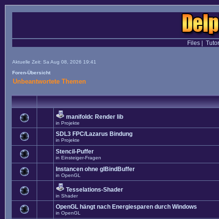
Files
|
Tutor
Aktuelle Zeit: Sa Aug 08, 2026 19:41
Foren-Übersicht
Unbeantwortete Themen
manifoldc Render lib
in
Projekte
SDL3 FPC/Lazarus Bindung
in
Projekte
Stencil-Puffer
in
Einsteiger-Fragen
Instancen ohne glBindBuffer
in
OpenGL
Tesselations-Shader
in
Shader
OpenGL hängt nach Energiesparen durch Windows
in
OpenGL