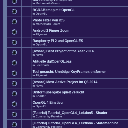
in
Mathematik-Forum
BGRABitmap mit OpenGL
in
OpenGL
Photo FIlter von iOS
in
Mathematik-Forum
Android 2 Finger Zoom
in
Allgemein
Raspberry PI 2 und OpenGL ES
in
OpenGL
[Award] Best Project of the Year 2014
in
News
Aktuelle dglOpenGL.pas
in
Feedback
Tool gesucht: Unnötige KeyFrames entfernen
in
Allgemein
[Award] Most Active Project im Q3 2014
in
News
Uniformübergabe spielt verückt
in
Shader
OpenGL 4 Einstieg
in
OpenGL
[Tutorial] Tutorial_OpenGL4_Lektion5 - Shader
in
Community-Projekte
[Tutorial] Tutorial_OpenGL4_Lektion4 - Statemachine
in
Community-Projekte