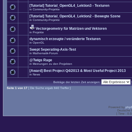
[Tutorial] Tutorial_OpenGL4_Lektion3 - Texturen
in
Community-Projekte
[Tutorial] Tutorial_OpenGL4_Lektion2 - Bewegte Szene
in
Community-Projekte
Vectorgeometry für Matrizen und Vektoren
in
Projekte
dynamisch erzeugte / veränderte Texturen
in
OpenGL
Swept Seperating-Axis-Test
in
Mathematik-Forum
@Twigs Rage
in
Meinungen zu den Projekten
[Award] Best Project Q4/2013 & Most Useful Project 2013
in
News
Beiträge der letzten Zeit anzeigen:
Seite
1
von
17
[ Die Suche ergab 840 Treffer ]
Powered by
php
Deutsche 
[ Time : 0.