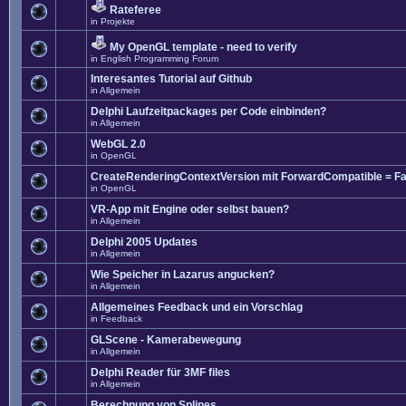
Rateferee
in
Projekte
My OpenGL template - need to verify
in
English Programming Forum
Interesantes Tutorial auf Github
in
Allgemein
Delphi Laufzeitpackages per Code einbinden?
in
Allgemein
WebGL 2.0
in
OpenGL
CreateRenderingContextVersion mit ForwardCompatible = Fa
in
OpenGL
VR-App mit Engine oder selbst bauen?
in
Allgemein
Delphi 2005 Updates
in
Allgemein
Wie Speicher in Lazarus angucken?
in
Allgemein
Allgemeines Feedback und ein Vorschlag
in
Feedback
GLScene - Kamerabewegung
in
Allgemein
Delphi Reader für 3MF files
in
Allgemein
Berechnung von Splines