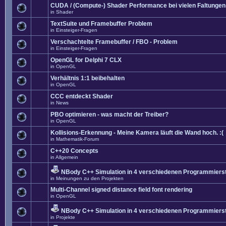
CUDA / (Compute-) Shader Performance bei vielen Faltungen
in
Shader
TextSuite und Framebuffer Problem
in
Einsteiger-Fragen
Verschachtelte Framebuffer / FBO - Problem
in
Einsteiger-Fragen
OpenGL for Delphi 7 CLX
in
OpenGL
Verhältnis 1:1 beibehalten
in
OpenGL
CCC entdeckt Shader
in
News
PBO optimieren - was macht der Treiber?
in
OpenGL
Kollisions-Erkennung - Meine Kamera läuft die Wand hoch. :(
in
Mathematik-Forum
C++20 Concepts
in
Allgemein
NBody C++ Simulation in 4 verschiedenen Programmierst
in
Meinungen zu den Projekten
Multi-Channel signed distance field font rendering
in
OpenGL
NBody C++ Simulation in 4 verschiedenen Programmierst
in
Projekte