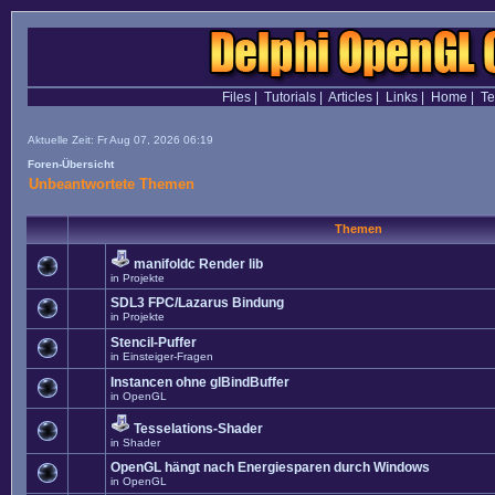
Files
|
Tutorials
|
Articles
|
Links
|
Home
|
T
Aktuelle Zeit: Fr Aug 07, 2026 06:19
Foren-Übersicht
Unbeantwortete Themen
Themen
manifoldc Render lib
in
Projekte
SDL3 FPC/Lazarus Bindung
in
Projekte
Stencil-Puffer
in
Einsteiger-Fragen
Instancen ohne glBindBuffer
in
OpenGL
Tesselations-Shader
in
Shader
OpenGL hängt nach Energiesparen durch Windows
in
OpenGL