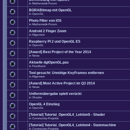
in
Mathematik-Forum
BGRABitmap mit OpenGL
in
OpenGL
Photo FIlter von iOS
in
Mathematik-Forum
Android 2 Finger Zoom
in
Allgemein
Raspberry PI 2 und OpenGL ES
in
OpenGL
[Award] Best Project of the Year 2014
in
News
Aktuelle dglOpenGL.pas
in
Feedback
Tool gesucht: Unnötige KeyFrames entfernen
in
Allgemein
[Award] Most Active Project im Q3 2014
in
News
Uniformübergabe spielt verückt
in
Shader
OpenGL 4 Einstieg
in
OpenGL
[Tutorial] Tutorial_OpenGL4_Lektion5 - Shader
in
Community-Projekte
[Tutorial] Tutorial_OpenGL4_Lektion4 - Statemachine
in
Community-Projekte