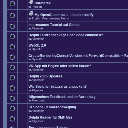
Rateferee
in
Projekte
My OpenGL template - need to verify
in
English Programming Forum
Interesantes Tutorial auf Github
in
Allgemein
Delphi Laufzeitpackages per Code einbinden?
in
Allgemein
WebGL 2.0
in
OpenGL
CreateRenderingContextVersion mit ForwardCompatible = Fa
in
OpenGL
VR-App mit Engine oder selbst bauen?
in
Allgemein
Delphi 2005 Updates
in
Allgemein
Wie Speicher in Lazarus angucken?
in
Allgemein
Allgemeines Feedback und ein Vorschlag
in
Feedback
GLScene - Kamerabewegung
in
Allgemein
Delphi Reader für 3MF files
in
Allgemein
Berechnung von Splines