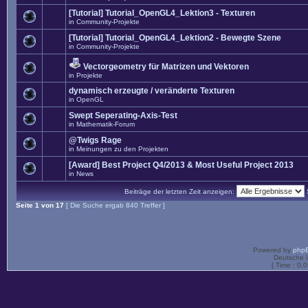
[Tutorial] Tutorial_OpenGL4_Lektion3 - Texturen
in
Community-Projekte
[Tutorial] Tutorial_OpenGL4_Lektion2 - Bewegte Szene
in
Community-Projekte
Vectorgeometry für Matrizen und Vektoren
in
Projekte
dynamisch erzeugte / veränderte Texturen
in
OpenGL
Swept Seperating-Axis-Test
in
Mathematik-Forum
@Twigs Rage
in
Meinungen zu den Projekten
[Award] Best Project Q4/2013 & Most Useful Project 2013
in
News
Beiträge der letzten Zeit anzeigen:
Seite
1
von
17
[ Die Suche ergab 840 Treffer ]
Powered by
php
Deutsche 
[ Time : 0.