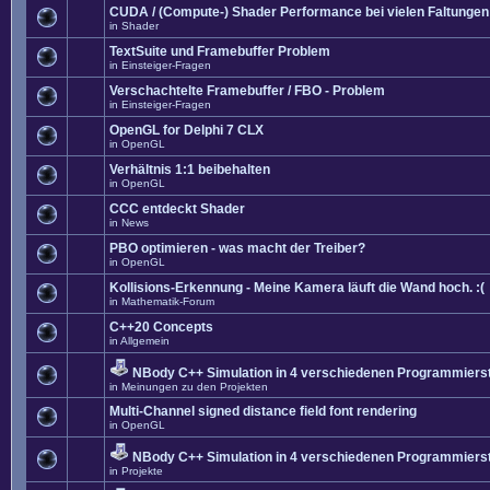
CUDA / (Compute-) Shader Performance bei vielen Faltungen
in
Shader
TextSuite und Framebuffer Problem
in
Einsteiger-Fragen
Verschachtelte Framebuffer / FBO - Problem
in
Einsteiger-Fragen
OpenGL for Delphi 7 CLX
in
OpenGL
Verhältnis 1:1 beibehalten
in
OpenGL
CCC entdeckt Shader
in
News
PBO optimieren - was macht der Treiber?
in
OpenGL
Kollisions-Erkennung - Meine Kamera läuft die Wand hoch. :(
in
Mathematik-Forum
C++20 Concepts
in
Allgemein
NBody C++ Simulation in 4 verschiedenen Programmierst
in
Meinungen zu den Projekten
Multi-Channel signed distance field font rendering
in
OpenGL
NBody C++ Simulation in 4 verschiedenen Programmierst
in
Projekte