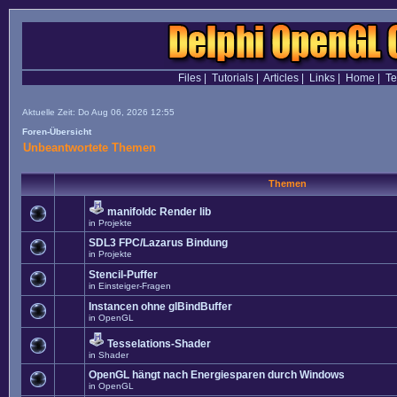
Files
|
Tutorials
|
Articles
|
Links
|
Home
|
T
Aktuelle Zeit: Do Aug 06, 2026 12:55
Foren-Übersicht
Unbeantwortete Themen
Themen
manifoldc Render lib
in
Projekte
SDL3 FPC/Lazarus Bindung
in
Projekte
Stencil-Puffer
in
Einsteiger-Fragen
Instancen ohne glBindBuffer
in
OpenGL
Tesselations-Shader
in
Shader
OpenGL hängt nach Energiesparen durch Windows
in
OpenGL