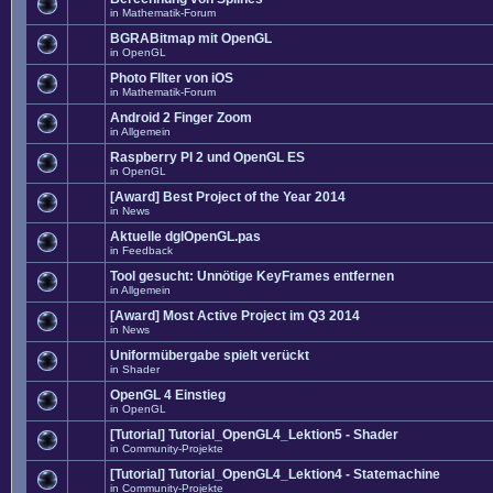
in
Mathematik-Forum
BGRABitmap mit OpenGL
in
OpenGL
Photo FIlter von iOS
in
Mathematik-Forum
Android 2 Finger Zoom
in
Allgemein
Raspberry PI 2 und OpenGL ES
in
OpenGL
[Award] Best Project of the Year 2014
in
News
Aktuelle dglOpenGL.pas
in
Feedback
Tool gesucht: Unnötige KeyFrames entfernen
in
Allgemein
[Award] Most Active Project im Q3 2014
in
News
Uniformübergabe spielt verückt
in
Shader
OpenGL 4 Einstieg
in
OpenGL
[Tutorial] Tutorial_OpenGL4_Lektion5 - Shader
in
Community-Projekte
[Tutorial] Tutorial_OpenGL4_Lektion4 - Statemachine
in
Community-Projekte