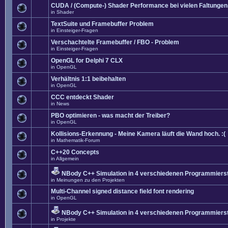
CUDA / (Compute-) Shader Performance bei vielen Faltungen
in
Shader
TextSuite und Framebuffer Problem
in
Einsteiger-Fragen
Verschachtelte Framebuffer / FBO - Problem
in
Einsteiger-Fragen
OpenGL for Delphi 7 CLX
in
OpenGL
Verhältnis 1:1 beibehalten
in
OpenGL
CCC entdeckt Shader
in
News
PBO optimieren - was macht der Treiber?
in
OpenGL
Kollisions-Erkennung - Meine Kamera läuft die Wand hoch. :(
in
Mathematik-Forum
C++20 Concepts
in
Allgemein
NBody C++ Simulation in 4 verschiedenen Programmierst
in
Meinungen zu den Projekten
Multi-Channel signed distance field font rendering
in
OpenGL
NBody C++ Simulation in 4 verschiedenen Programmierst
in
Projekte