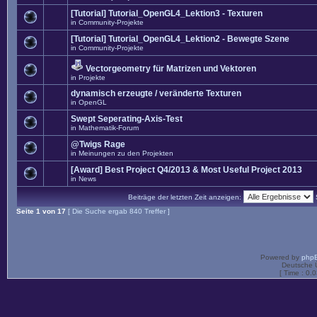
[Tutorial] Tutorial_OpenGL4_Lektion3 - Texturen
in
Community-Projekte
[Tutorial] Tutorial_OpenGL4_Lektion2 - Bewegte Szene
in
Community-Projekte
Vectorgeometry für Matrizen und Vektoren
in
Projekte
dynamisch erzeugte / veränderte Texturen
in
OpenGL
Swept Seperating-Axis-Test
in
Mathematik-Forum
@Twigs Rage
in
Meinungen zu den Projekten
[Award] Best Project Q4/2013 & Most Useful Project 2013
in
News
Beiträge der letzten Zeit anzeigen:
Seite
1
von
17
[ Die Suche ergab 840 Treffer ]
Powered by
php
Deutsche 
[ Time : 0.