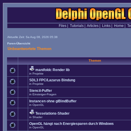
Files
|
Tutorials
|
Articles
|
Links
|
Home
|
T
Aktuelle Zeit: Sa Aug 08, 2026 05:38
Foren-Übersicht
Unbeantwortete Themen
Themen
manifoldc Render lib
in
Projekte
SDL3 FPC/Lazarus Bindung
in
Projekte
Stencil-Puffer
in
Einsteiger-Fragen
Instancen ohne glBindBuffer
in
OpenGL
Tesselations-Shader
in
Shader
OpenGL hängt nach Energiesparen durch Windows
in
OpenGL