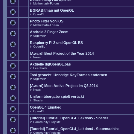
in
Mathematik-Forum
BGRABitmap mit OpenGL
in
OpenGL
Photo FIlter von iOS
in
Mathematik-Forum
Android 2 Finger Zoom
in
Allgemein
Raspberry PI 2 und OpenGL ES
in
OpenGL
[Award] Best Project of the Year 2014
in
News
Aktuelle dglOpenGL.pas
in
Feedback
Tool gesucht: Unnötige KeyFrames entfernen
in
Allgemein
[Award] Most Active Project im Q3 2014
in
News
Uniformübergabe spielt verückt
in
Shader
OpenGL 4 Einstieg
in
OpenGL
[Tutorial] Tutorial_OpenGL4_Lektion5 - Shader
in
Community-Projekte
[Tutorial] Tutorial_OpenGL4_Lektion4 - Statemachine
in
Community-Projekte