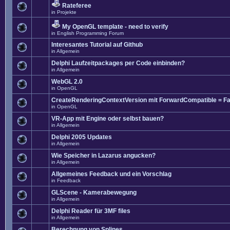
Rateferee
in
Projekte
My OpenGL template - need to verify
in
English Programming Forum
Interesantes Tutorial auf Github
in
Allgemein
Delphi Laufzeitpackages per Code einbinden?
in
Allgemein
WebGL 2.0
in
OpenGL
CreateRenderingContextVersion mit ForwardCompatible = Fa
in
OpenGL
VR-App mit Engine oder selbst bauen?
in
Allgemein
Delphi 2005 Updates
in
Allgemein
Wie Speicher in Lazarus angucken?
in
Allgemein
Allgemeines Feedback und ein Vorschlag
in
Feedback
GLScene - Kamerabewegung
in
Allgemein
Delphi Reader für 3MF files
in
Allgemein
Berechnung von Splines