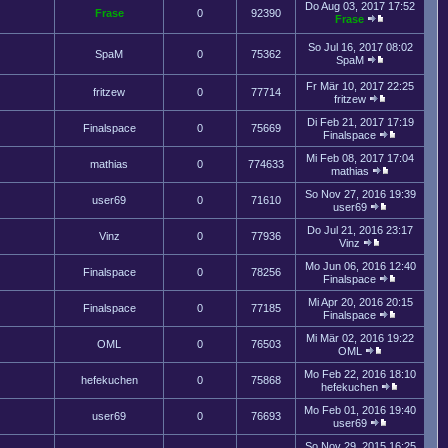
Do Aug 03, 2017 17:52
Frase
0
92390
Frase
So Jul 16, 2017 08:02
SpaM
0
75362
SpaM
Fr Mär 10, 2017 22:25
fritzew
0
77714
fritzew
Di Feb 21, 2017 17:19
Finalspace
0
75669
Finalspace
Mi Feb 08, 2017 17:04
mathias
0
774633
mathias
So Nov 27, 2016 19:39
user69
0
71610
user69
Do Jul 21, 2016 23:17
Vinz
0
77936
Vinz
Mo Jun 06, 2016 12:40
Finalspace
0
78256
Finalspace
Mi Apr 20, 2016 20:15
Finalspace
0
77185
Finalspace
Mi Mär 02, 2016 19:22
OML
0
76503
OML
Mo Feb 22, 2016 18:10
hefekuchen
0
75868
hefekuchen
Mo Feb 01, 2016 19:40
user69
0
76693
user69
So Nov 29, 2015 16:25