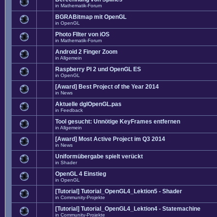
in
Mathematik-Forum
BGRABitmap mit OpenGL
in
OpenGL
Photo FIlter von iOS
in
Mathematik-Forum
Android 2 Finger Zoom
in
Allgemein
Raspberry PI 2 und OpenGL ES
in
OpenGL
[Award] Best Project of the Year 2014
in
News
Aktuelle dglOpenGL.pas
in
Feedback
Tool gesucht: Unnötige KeyFrames entfernen
in
Allgemein
[Award] Most Active Project im Q3 2014
in
News
Uniformübergabe spielt verückt
in
Shader
OpenGL 4 Einstieg
in
OpenGL
[Tutorial] Tutorial_OpenGL4_Lektion5 - Shader
in
Community-Projekte
[Tutorial] Tutorial_OpenGL4_Lektion4 - Statemachine
in
Community-Projekte