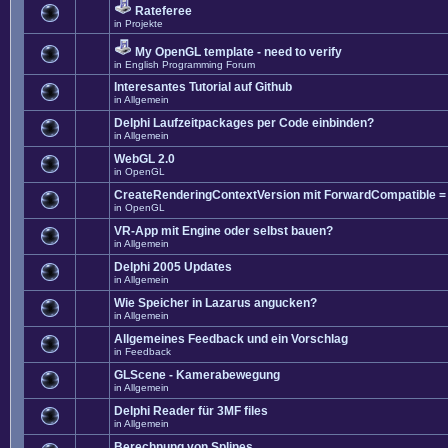
Rateferee
in
Projekte
My OpenGL template - need to verify
in
English Programming Forum
Interesantes Tutorial auf Github
in
Allgemein
Delphi Laufzeitpackages per Code einbinden?
in
Allgemein
WebGL 2.0
in
OpenGL
CreateRenderingContextVersion mit ForwardCompatible =
in
OpenGL
VR-App mit Engine oder selbst bauen?
in
Allgemein
Delphi 2005 Updates
in
Allgemein
Wie Speicher in Lazarus angucken?
in
Allgemein
Allgemeines Feedback und ein Vorschlag
in
Feedback
GLScene - Kamerabewegung
in
Allgemein
Delphi Reader für 3MF files
in
Allgemein
Berechnung von Splines