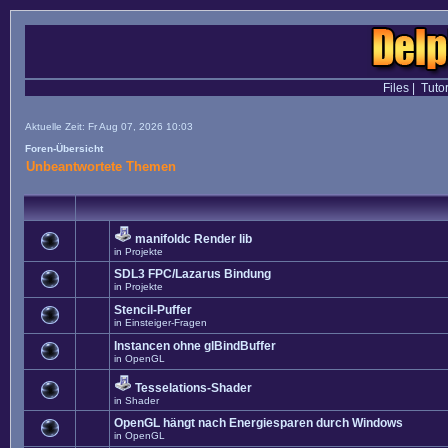
Files
|
Tutor
Aktuelle Zeit: Fr Aug 07, 2026 10:03
Foren-Übersicht
Unbeantwortete Themen
manifoldc Render lib
in
Projekte
SDL3 FPC/Lazarus Bindung
in
Projekte
Stencil-Puffer
in
Einsteiger-Fragen
Instancen ohne glBindBuffer
in
OpenGL
Tesselations-Shader
in
Shader
OpenGL hängt nach Energiesparen durch Windows
in
OpenGL