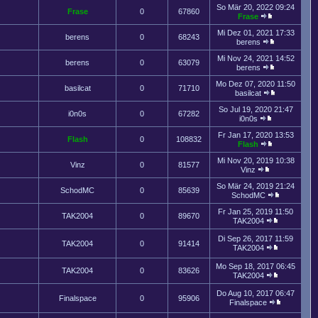
So Mär 20, 2022 09:24
Frase
0
67860
Frase
Mi Dez 01, 2021 17:33
berens
0
68243
berens
Mi Nov 24, 2021 14:52
berens
0
63079
berens
Mo Dez 07, 2020 11:50
basilcat
0
71710
basilcat
So Jul 19, 2020 21:47
i0n0s
0
67282
i0n0s
Fr Jan 17, 2020 13:53
Flash
0
108832
Flash
Mi Nov 20, 2019 10:38
Vinz
0
81577
Vinz
So Mär 24, 2019 21:24
SchodMC
0
85639
SchodMC
Fr Jan 25, 2019 11:50
TAK2004
0
89670
TAK2004
Di Sep 26, 2017 11:59
TAK2004
0
91414
TAK2004
Mo Sep 18, 2017 06:45
TAK2004
0
83626
TAK2004
Do Aug 10, 2017 06:47
Finalspace
0
95906
Finalspace