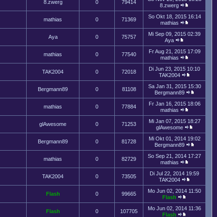
8.zwerg
0
79414
8.zwerg
So Okt 18, 2015 16:14
mathias
0
71369
mathias
Mi Sep 09, 2015 02:39
Aya
0
75757
Aya
Fr Aug 21, 2015 17:09
mathias
0
77540
mathias
Di Jun 23, 2015 10:10
TAK2004
0
72018
TAK2004
Sa Jan 31, 2015 15:30
Bergmann89
0
81108
Bergmann89
Fr Jan 16, 2015 18:06
mathias
0
77884
mathias
Mi Jan 07, 2015 18:27
glAwesome
0
71253
glAwesome
Mi Okt 01, 2014 19:02
Bergmann89
0
81728
Bergmann89
So Sep 21, 2014 17:27
mathias
0
82729
mathias
Di Jul 22, 2014 19:59
TAK2004
0
73505
TAK2004
Mo Jun 02, 2014 11:50
Flash
0
99665
Flash
Mo Jun 02, 2014 11:36
Flash
0
107705
Flash