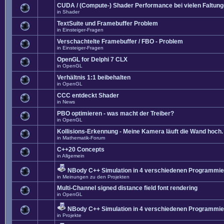
CUDA / (Compute-) Shader Performance bei vielen Faltun
in
Shader
TextSuite und Framebuffer Problem
in
Einsteiger-Fragen
Verschachtelte Framebuffer / FBO - Problem
in
Einsteiger-Fragen
OpenGL for Delphi 7 CLX
in
OpenGL
Verhältnis 1:1 beibehalten
in
OpenGL
CCC entdeckt Shader
in
News
PBO optimieren - was macht der Treiber?
in
OpenGL
Kollisions-Erkennung - Meine Kamera läuft die Wand hoch. 
in
Mathematik-Forum
C++20 Concepts
in
Allgemein
NBody C++ Simulation in 4 verschiedenen Programmier
in
Meinungen zu den Projekten
Multi-Channel signed distance field font rendering
in
OpenGL
NBody C++ Simulation in 4 verschiedenen Programmier
in
Projekte