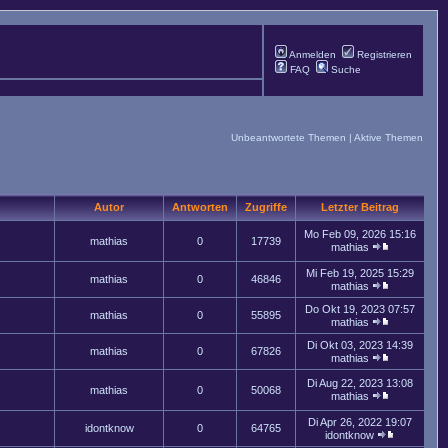
Anmelden
Registrieren
FAQ
Suche
Unbeantwortete Themen
|
Aktive Themen
Autor
Antworten
Zugriffe
Letzter Beitrag
Mo Feb 09, 2026 15:16
mathias
0
17739
mathias
Mi Feb 19, 2025 15:29
mathias
0
46846
mathias
Do Okt 19, 2023 07:57
mathias
0
55895
mathias
Di Okt 03, 2023 14:39
mathias
0
67826
mathias
Di Aug 22, 2023 13:08
mathias
0
50068
mathias
Di Apr 26, 2022 19:07
idontknow
0
64765
idontknow