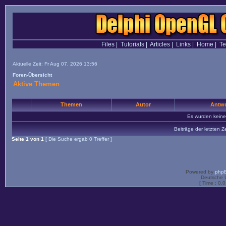
Files
|
Tutorials
|
Articles
|
Links
|
Home
|
T
Aktuelle Zeit: Fr Aug 07, 2026 13:56
Foren-Übersicht
Aktive Themen
Themen
Autor
Antwo
Es wurden kein
Beiträge der letzten Z
Seite
1
von
1
[ Die Suche ergab 0 Treffer ]
Powered by
php
Deutsche 
[ Time : 0.