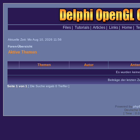
Files
|
Tutorials
|
Articles
|
Links
|
Home
|
T
Aktuelle Zeit: Mo Aug 10, 2026 11:56
Foren-Übersicht
Aktive Themen
Themen
Autor
Antwo
Es wurden kein
Beiträge der letzten Z
Seite
1
von
1
[ Die Suche ergab 0 Treffer ]
Powered by
php
Deutsche 
[ Time : 0.