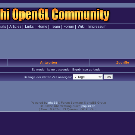
ials
|
Articles
|
Links
|
Home
|
Team
|
Forum
|
Wiki
|
Impressum
Antworten
Zugriffe
Es wurden keine passenden Ergebnisse gefunden.
Beiträge der letzten Zeit anzeigen:
Powered by
phpBB
® Forum Software © phpBB Group
Deutsche Übersetzung durch
phpBB.de
[ Time : 0.982s | 13 Queries | GZIP : On ]