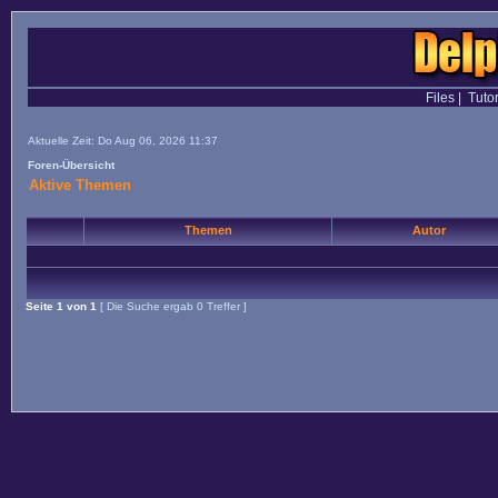
Files
|
Tutor
Aktuelle Zeit: Do Aug 06, 2026 11:37
Foren-Übersicht
Aktive Themen
Themen
Autor
Seite
1
von
1
[ Die Suche ergab 0 Treffer ]