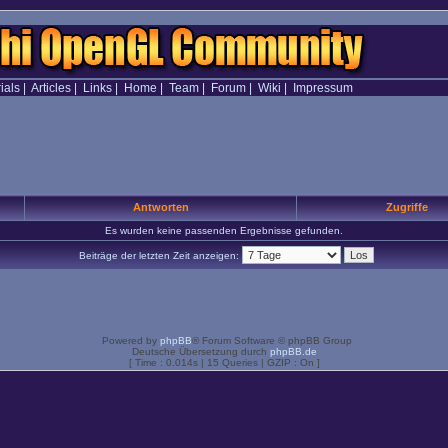
ials
|
Articles
|
Links
|
Home
|
Team
|
Forum
|
Wiki
|
Impressum
Antworten
Zugriffe
Es wurden keine passenden Ergebnisse gefunden.
Beiträge der letzten Zeit anzeigen:
Powered by
phpBB
® Forum Software © phpBB Group
Deutsche Übersetzung durch
phpBB.de
[ Time : 0.014s | 15 Queries | GZIP : On ]