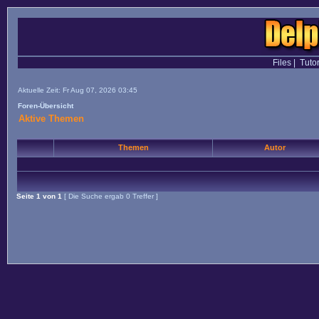
Files
|
Tutor
Aktuelle Zeit: Fr Aug 07, 2026 03:45
Foren-Übersicht
Aktive Themen
Themen
Autor
Seite
1
von
1
[ Die Suche ergab 0 Treffer ]