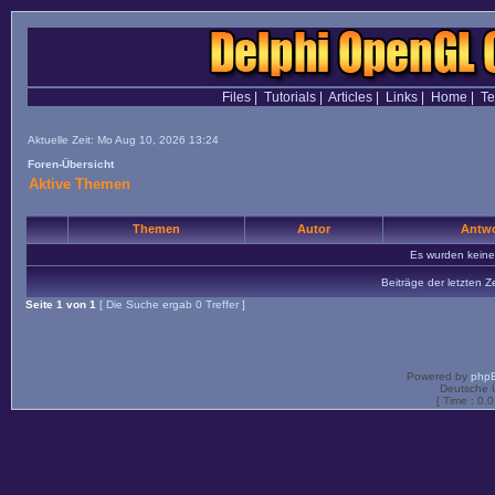
Files
|
Tutorials
|
Articles
|
Links
|
Home
|
T
Aktuelle Zeit: Mo Aug 10, 2026 13:24
Foren-Übersicht
Aktive Themen
Themen
Autor
Antwo
Es wurden kein
Beiträge der letzten Z
Seite
1
von
1
[ Die Suche ergab 0 Treffer ]
Powered by
php
Deutsche 
[ Time : 0.