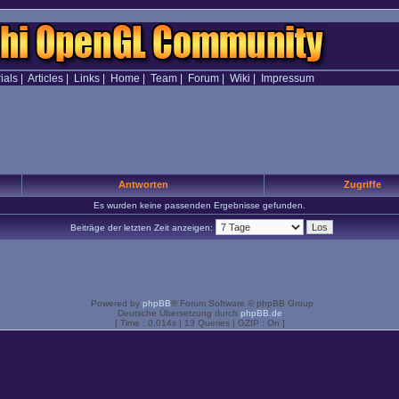
ials
|
Articles
|
Links
|
Home
|
Team
|
Forum
|
Wiki
|
Impressum
Antworten
Zugriffe
Es wurden keine passenden Ergebnisse gefunden.
Beiträge der letzten Zeit anzeigen:
Powered by
phpBB
® Forum Software © phpBB Group
Deutsche Übersetzung durch
phpBB.de
[ Time : 0.014s | 13 Queries | GZIP : On ]