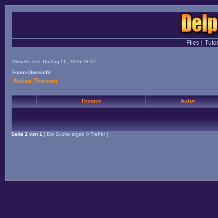
Files
|
Tutor
Aktuelle Zeit: Do Aug 06, 2026 18:07
Foren-Übersicht
Aktive Themen
Themen
Autor
Seite
1
von
1
[ Die Suche ergab 0 Treffer ]