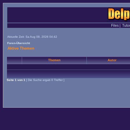
Files
|
Tutor
Aktuelle Zeit: Sa Aug 08, 2026 04:42
Foren-Übersicht
Aktive Themen
Themen
Autor
Seite
1
von
1
[ Die Suche ergab 0 Treffer ]