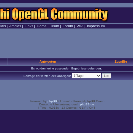
ials
|
Articles
|
Links
|
Home
|
Team
|
Forum
|
Wiki
|
Impressum
Antworten
Zugriffe
Es wurden keine passenden Ergebnisse gefunden.
Beiträge der letzten Zeit anzeigen:
Powered by
phpBB
® Forum Software © phpBB Group
Deutsche Übersetzung durch
phpBB.de
[ Time : 0.013s | 13 Queries | GZIP : On ]