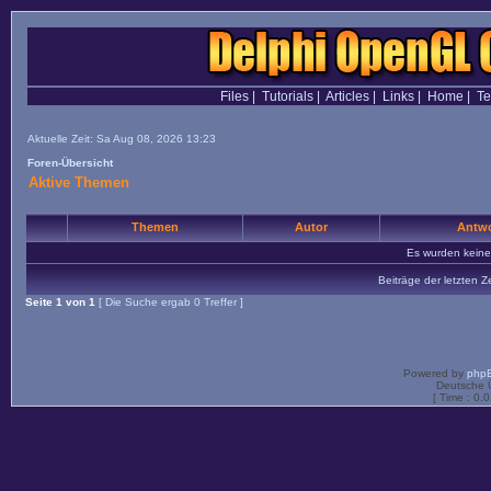
Files
|
Tutorials
|
Articles
|
Links
|
Home
|
T
Aktuelle Zeit: Sa Aug 08, 2026 13:23
Foren-Übersicht
Aktive Themen
Themen
Autor
Antwo
Es wurden kein
Beiträge der letzten Z
Seite
1
von
1
[ Die Suche ergab 0 Treffer ]
Powered by
php
Deutsche 
[ Time : 0.