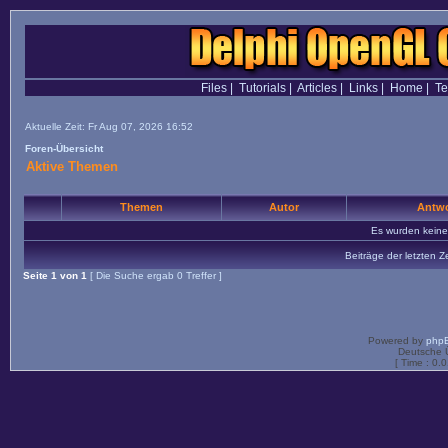
Files
|
Tutorials
|
Articles
|
Links
|
Home
|
T
Aktuelle Zeit: Fr Aug 07, 2026 16:52
Foren-Übersicht
Aktive Themen
Themen
Autor
Antwo
Es wurden kein
Beiträge der letzten Z
Seite
1
von
1
[ Die Suche ergab 0 Treffer ]
Powered by
php
Deutsche 
[ Time : 0.