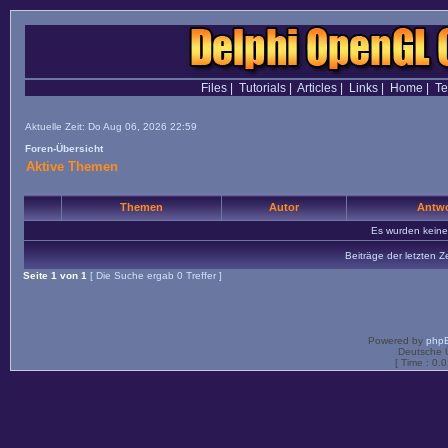
Files
|
Tutorials
|
Articles
|
Links
|
Home
|
T
Aktuelle Zeit: Do Aug 06, 2026 22:59
Foren-Übersicht
Aktive Themen
Themen
Autor
Antwo
Es wurden kein
Beiträge der letzten Z
Seite
1
von
1
[ Die Suche ergab 0 Treffer ]
Powered by
php
Deutsche 
[ Time : 0.