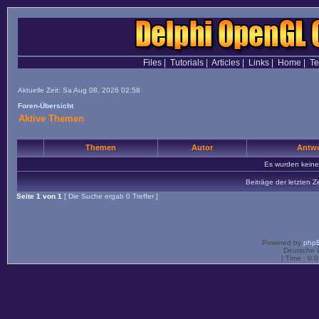
Files
|
Tutorials
|
Articles
|
Links
|
Home
|
T
Aktuelle Zeit: Sa Aug 08, 2026 02:58
Foren-Übersicht
Aktive Themen
Themen
Autor
Antwo
Es wurden kein
Beiträge der letzten Z
Seite
1
von
1
[ Die Suche ergab 0 Treffer ]
Powered by
php
Deutsche 
[ Time : 0.