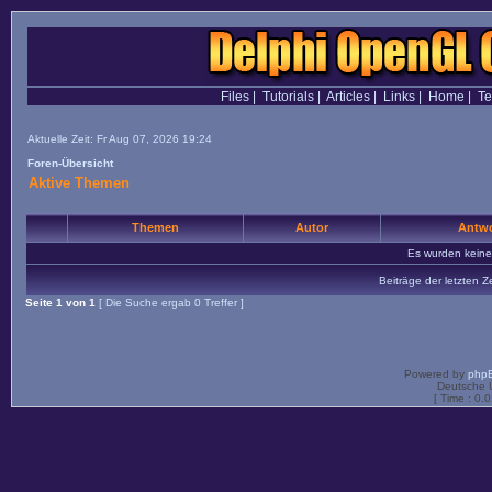
Files
|
Tutorials
|
Articles
|
Links
|
Home
|
T
Aktuelle Zeit: Fr Aug 07, 2026 19:24
Foren-Übersicht
Aktive Themen
Themen
Autor
Antwo
Es wurden kein
Beiträge der letzten Z
Seite
1
von
1
[ Die Suche ergab 0 Treffer ]
Powered by
php
Deutsche 
[ Time : 0.