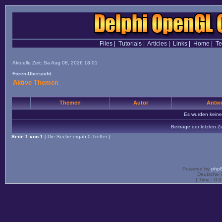
Files
|
Tutorials
|
Articles
|
Links
|
Home
|
T
Aktuelle Zeit: Sa Aug 08, 2026 18:01
Foren-Übersicht
Aktive Themen
Themen
Autor
Antwo
Es wurden kein
Beiträge der letzten Z
Seite
1
von
1
[ Die Suche ergab 0 Treffer ]
Powered by
php
Deutsche 
[ Time : 0.