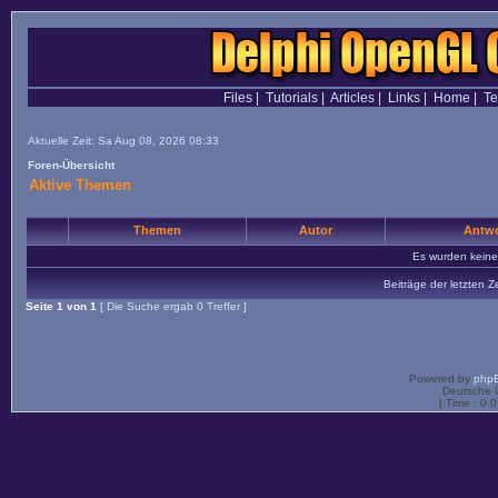
Files
|
Tutorials
|
Articles
|
Links
|
Home
|
T
Aktuelle Zeit: Sa Aug 08, 2026 08:33
Foren-Übersicht
Aktive Themen
Themen
Autor
Antwo
Es wurden kein
Beiträge der letzten Z
Seite
1
von
1
[ Die Suche ergab 0 Treffer ]
Powered by
php
Deutsche 
[ Time : 0.