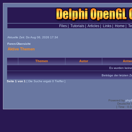
Files
|
Tutorials
|
Articles
|
Links
|
Home
|
T
Aktuelle Zeit: Do Aug 06, 2026 17:34
Foren-Übersicht
Aktive Themen
Themen
Autor
Antwo
Es wurden kein
Beiträge der letzten Z
Seite
1
von
1
[ Die Suche ergab 0 Treffer ]
Powered by
php
Deutsche 
[ Time : 0.