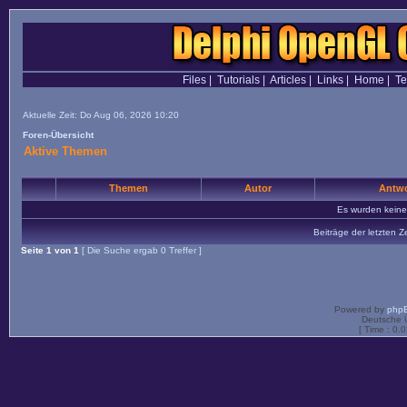
Files
|
Tutorials
|
Articles
|
Links
|
Home
|
T
Aktuelle Zeit: Do Aug 06, 2026 10:20
Foren-Übersicht
Aktive Themen
Themen
Autor
Antwo
Es wurden kein
Beiträge der letzten Z
Seite
1
von
1
[ Die Suche ergab 0 Treffer ]
Powered by
php
Deutsche 
[ Time : 0.