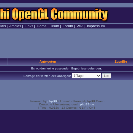
ials
|
Articles
|
Links
|
Home
|
Team
|
Forum
|
Wiki
|
Impressum
Antworten
Zugriffe
Es wurden keine passenden Ergebnisse gefunden.
Beiträge der letzten Zeit anzeigen:
Powered by
phpBB
® Forum Software © phpBB Group
Deutsche Übersetzung durch
phpBB.de
[ Time : 0.012s | 13 Queries | GZIP : On ]