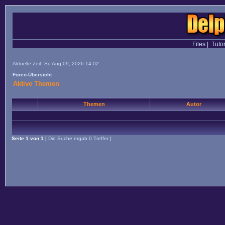
Files
|
Tutor
Aktuelle Zeit: So Aug 09, 2026 14:02
Foren-Übersicht
Aktive Themen
Themen
Autor
Seite
1
von
1
[ Die Suche ergab 0 Treffer ]