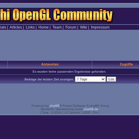
ials
|
Articles
|
Links
|
Home
|
Team
|
Forum
|
Wiki
|
Impressum
Antworten
Zugriffe
Es wurden keine passenden Ergebnisse gefunden.
Beiträge der letzten Zeit anzeigen:
Powered by
phpBB
® Forum Software © phpBB Group
Deutsche Übersetzung durch
phpBB.de
[ Time : 0.019s | 13 Queries | GZIP : On ]