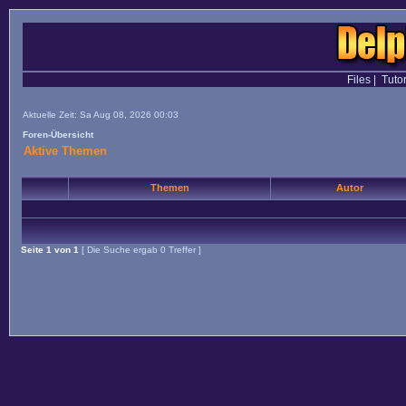
Files
|
Tutor
Aktuelle Zeit: Sa Aug 08, 2026 00:03
Foren-Übersicht
Aktive Themen
Themen
Autor
Seite
1
von
1
[ Die Suche ergab 0 Treffer ]