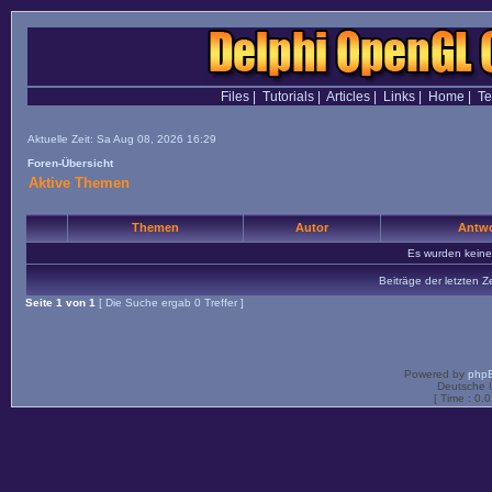
Files
|
Tutorials
|
Articles
|
Links
|
Home
|
T
Aktuelle Zeit: Sa Aug 08, 2026 16:29
Foren-Übersicht
Aktive Themen
Themen
Autor
Antwo
Es wurden kein
Beiträge der letzten Z
Seite
1
von
1
[ Die Suche ergab 0 Treffer ]
Powered by
php
Deutsche 
[ Time : 0.