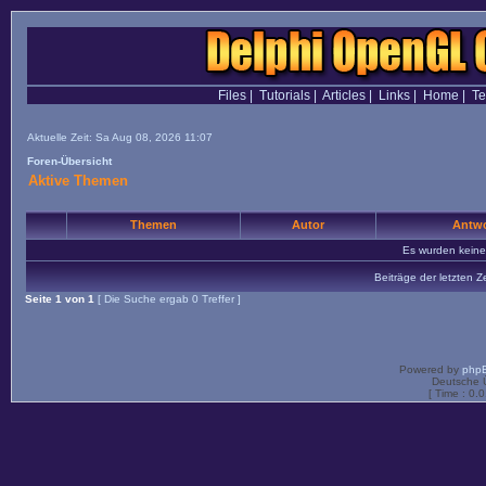
Files
|
Tutorials
|
Articles
|
Links
|
Home
|
T
Aktuelle Zeit: Sa Aug 08, 2026 11:07
Foren-Übersicht
Aktive Themen
Themen
Autor
Antwo
Es wurden kein
Beiträge der letzten Z
Seite
1
von
1
[ Die Suche ergab 0 Treffer ]
Powered by
php
Deutsche 
[ Time : 0.