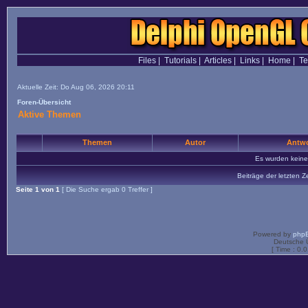
Files
|
Tutorials
|
Articles
|
Links
|
Home
|
T
Aktuelle Zeit: Do Aug 06, 2026 20:11
Foren-Übersicht
Aktive Themen
Themen
Autor
Antwo
Es wurden kein
Beiträge der letzten Z
Seite
1
von
1
[ Die Suche ergab 0 Treffer ]
Powered by
php
Deutsche 
[ Time : 0.